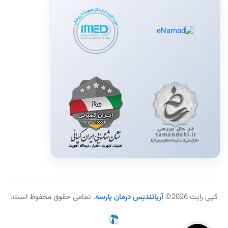
کپی رایت 2026©
آریاتندیس درمان پارسه
. تمامی حقوق محفوظ است.