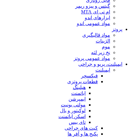
فایل روتاری
گیتس و پیزو ریمر
ام تی ای MTA
ابزارهای اندو
مواد عمومی اندو
پروتز
مواد قالبگیری
الژینات
موم
نخ زیر لثه
مواد عمومی پروتز
ایمپلنت، پریو و جراحی
ایمپلنت
فیکسچر
قطعات پروتزی
هیلینگ
اباتمنت
ایمپرشن
مولتی یونیت
لوکیتور و بال
اسکن اباتمنت
تای بیس
کیت های جراحی
پکیج ها و آفر ها