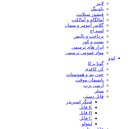
لاینر
باندینگ
فیشور سیلانت
آمالگام و آمالکپ
گلاس آینومر و سمان
اسید اچ
پرداخت و پالیش
پست و کور
ابزار های ترمیمی
مواد عمومی ترمیمی
اندو
گوتا پرکا
کن کاغذی
خون بند و هموستات
پانسمان موقت
آرسی پرپ
سیلر
فایل دستی
فینگر اسپریدر
K فایل
H فایل
C فایل
لنتولو