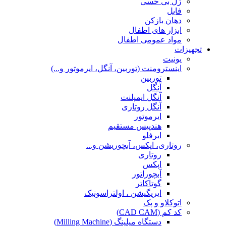
ژل بی حسی
فایل
دهان بازکن
ابزار های اطفال
مواد عمومی اطفال
تجهیزات
یونیت
اینسترومنت (توربین، آنگل، ایرموتور و...)
توربین
آنگل
آنگل ایمپلنت
آنگل روتاری
ایرموتور
هندپیس مستقیم
ایرفلو
روتاری، اپکس، آبچوریشن و...
روتاری
اپکس
آبچوراتور
گوتاکاتر
ایریگیشن ، اولتراسونیک
اتوکلاو و پک
کد کم (CAD CAM)
دستگاه میلینگ (Milling Machine)