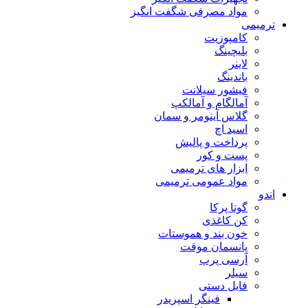
مواد مصرفی شگفت انگیز
ترمیمی
کامپوزیت
بلیچینگ
لاینر
باندینگ
فیشور سیلانت
آمالگام و آمالکپ
گلاس آینومر و سمان
اسید اچ
پرداخت و پالیش
پست و کور
ابزار های ترمیمی
مواد عمومی ترمیمی
اندو
گوتا پرکا
کن کاغذی
خون بند و هموستات
پانسمان موقت
آرسی پرپ
سیلر
فایل دستی
فینگر اسپریدر