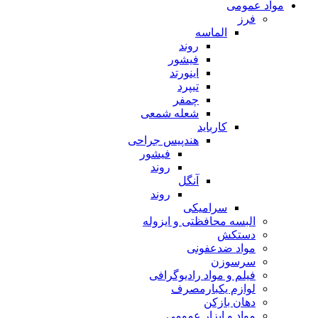
مواد عمومی
فرز
الماسه
روند
فیشور
اینورتد
تیپرد
چمفر
شعله شمعی
کارباید
هندپیس جراحی
فیشور
روند
آنگل
روند
سرامیکی
البسه محافظتی و ایزوله
دستکش
مواد ضدعفونی
سرسوزن
فیلم و مواد رادیوگرافی
لوازم یکبارمصرف
دهان بازکن
مواد و ابزار عمومی