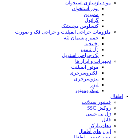
مواد بازسازی استخوان
پودر استخوان
ممبرین
گرانول
کنسلوس مچستیک
ملزومات جراحی ایمپلنت و جراحی فک و صورت
خمیر پانسمان لثه
نخ بخیه
ژل تامپ
پک جراحی استریل
تجهیزات و ابزار ها
موتور ایمپلنت
الکتروسرجری
پیزوسرجری
لیزر
میکروموتور
اطفال
فیشور سیلانت
روکش SSC
ژل بی حسی
فایل
دهان بازکن
ابزار های اطفال
مواد عمومی اطفال