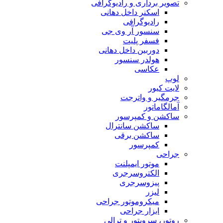
تصویر برداری و رادیوگرافی
اسکنر داخل دهانی
رادیوگرافی
سنسور آر وی جی
فسفر پلیت
دوربین داخل دهانی
هولدر سنسور
عکاسی
لوپ
لایت کیور
جرمگیر و واترجت
آمالگاماتور
ساکشن و کمپرسور
ساکشن سانترال
ساکشن برقی
کمپرسور
جراحی
موتور ایمپلنت
الکتروسرجری
پیزوسرجری
لیزر
میکروموتور جراحی
ابزار جراحی
روتور، سرویتور و ترالی