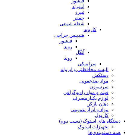
فیشور
اینورتد
تیپرد
چمفر
شعله شمعی
کارباید
هندپیس جراحی
فیشور
روند
آنگل
روند
سرامیکی
البسه محافظتی و ایزوله
دستکش
مواد ضدعفونی
سرسوزن
فیلم و مواد رادیوگرافی
لوازم یکبارمصرف
دهان بازکن
مواد و ابزار عمومی
کارپول
دستگاه های استوک (دست دوم)
تجهیزات استوک
همه دسته‌بندی‌ها