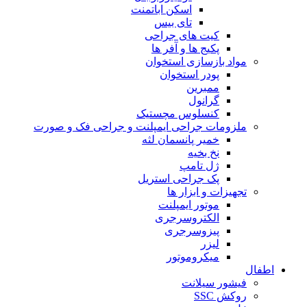
اسکن اباتمنت
تای بیس
کیت های جراحی
پکیج ها و آفر ها
مواد بازسازی استخوان
پودر استخوان
ممبرین
گرانول
کنسلوس مچستیک
ملزومات جراحی ایمپلنت و جراحی فک و صورت
خمیر پانسمان لثه
نخ بخیه
ژل تامپ
پک جراحی استریل
تجهیزات و ابزار ها
موتور ایمپلنت
الکتروسرجری
پیزوسرجری
لیزر
میکروموتور
اطفال
فیشور سیلانت
روکش SSC