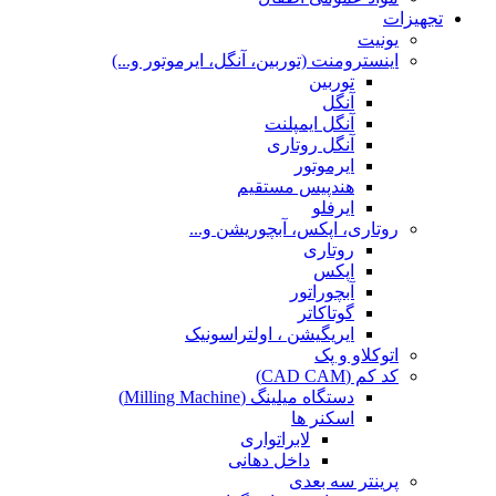
تجهیزات
یونیت
اینسترومنت (توربین، آنگل، ایرموتور و...)
توربین
آنگل
آنگل ایمپلنت
آنگل روتاری
ایرموتور
هندپیس مستقیم
ایرفلو
روتاری، اپکس، آبچوریشن و...
روتاری
اپکس
آبچوراتور
گوتاکاتر
ایریگیشن ، اولتراسونیک
اتوکلاو و پک
کد کم (CAD CAM)
دستگاه میلینگ (Milling Machine)
اسکنر ها
لابراتواری
داخل دهانی
پرینتر سه بعدی