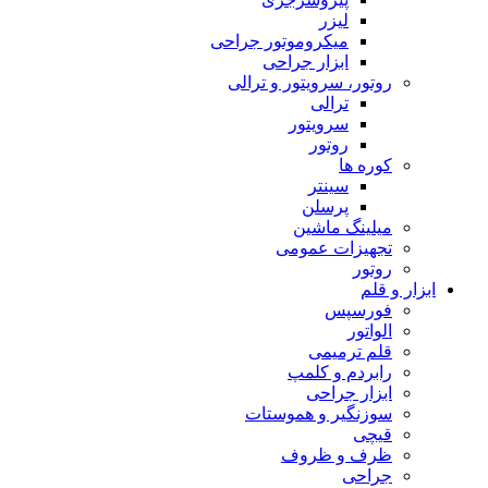
لیزر
میکروموتور جراحی
ابزار جراحی
روتور، سرویتور و ترالی
ترالی
سرویتور
روتور
کوره ها
سینتر
پرسلن
میلینگ ماشین
تجهیزات عمومی
روتور
ابزار و قلم
فورسپس
الواتور
قلم ترمیمی
رابردم و کلمپ
ابزار جراحی
سوزنگیر و هموستات
قیچی
ظرف و ظروف
جراحی