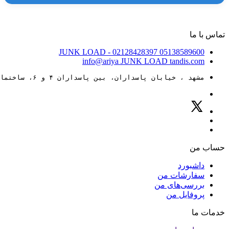
تماس با ما
JUNK LOAD
- 02128428397
05138589600
info@ariya
JUNK LOAD
tandis.com
مشهد ، خیابان پاسداران، بین پاسداران ۴ و ۶، ساختمان ۸۸
حساب من
داشبورد
سفارشات من
بررسی‌های من
پروفایل من
خدمات ما