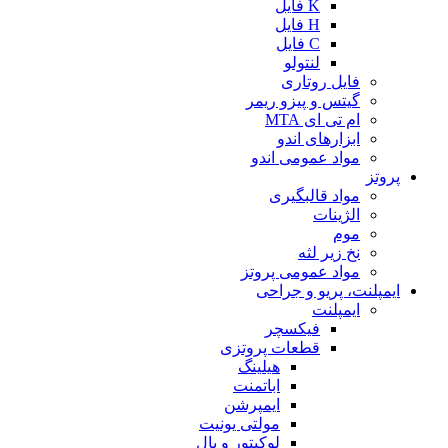
K فایل
H فایل
C فایل
لنتولو
فایل روتاری
گیتس و پیزو ریمر
ام تی ای MTA
ابزارهای اندو
مواد عمومی اندو
پروتز
مواد قالبگیری
الژینات
موم
نخ زیر لثه
مواد عمومی پروتز
ایمپلنت، پریو و جراحی
ایمپلنت
فیکسچر
قطعات پروتزی
هیلینگ
اباتمنت
ایمپرشن
مولتی یونیت
لوکیتور و بال