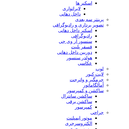
اسکنر ها
لابراتواری
داخل دهانی
پرینتر سه بعدی
تصویر برداری و رادیوگرافی
اسکنر داخل دهانی
رادیوگرافی
سنسور آر وی جی
فسفر پلیت
دوربین داخل دهانی
هولدر سنسور
عکاسی
لوپ
لایت کیور
جرمگیر و واترجت
آمالگاماتور
ساکشن و کمپرسور
ساکشن سانترال
ساکشن برقی
کمپرسور
جراحی
موتور ایمپلنت
الکتروسرجری
پیزوسرجری