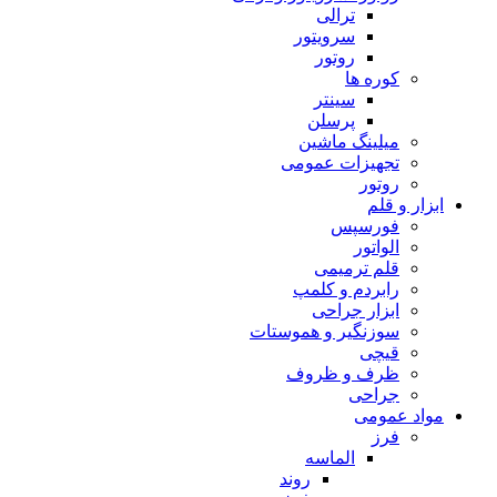
ترالی
سرویتور
روتور
کوره ها
سینتر
پرسلن
میلینگ ماشین
تجهیزات عمومی
روتور
ابزار و قلم
فورسپس
الواتور
قلم ترمیمی
رابردم و کلمپ
ابزار جراحی
سوزنگیر و هموستات
قیچی
ظرف و ظروف
جراحی
مواد عمومی
فرز
الماسه
روند