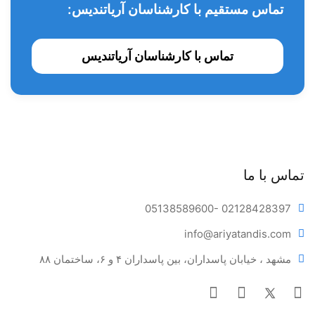
تماس مستقیم با کارشناسان آریاتندیس:
تماس با کارشناسان آریاتندیس
تماس با ما
05138589600
- 02128428397
info@ariya
tandis.com
مشهد ، خیابان پاسداران، بین پاسداران ۴ و ۶، ساختمان ۸۸