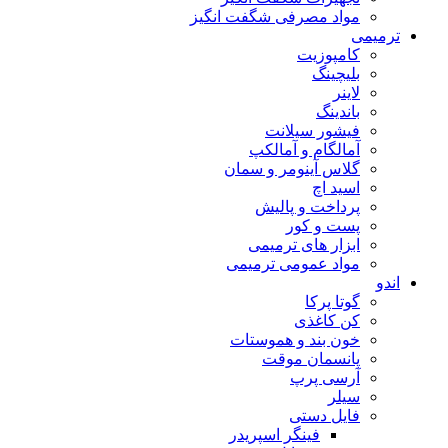
مواد مصرفی شگفت انگیز
ترمیمی
کامپوزیت
بلیچینگ
لاینر
باندینگ
فیشور سیلانت
آمالگام و آمالکپ
گلاس آینومر و سمان
اسید اچ
پرداخت و پالیش
پست و کور
ابزار های ترمیمی
مواد عمومی ترمیمی
اندو
گوتا پرکا
کن کاغذی
خون بند و هموستات
پانسمان موقت
آرسی پرپ
سیلر
فایل دستی
فینگر اسپریدر