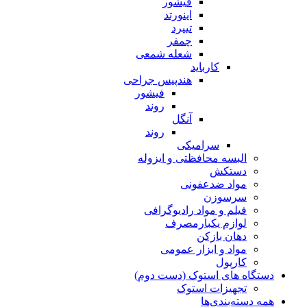
فیشور
اینورتد
تیپرد
چمفر
شعله شمعی
کارباید
هندپیس جراحی
فیشور
روند
آنگل
روند
سرامیکی
البسه محافظتی و ایزوله
دستکش
مواد ضدعفونی
سرسوزن
فیلم و مواد رادیوگرافی
لوازم یکبارمصرف
دهان بازکن
مواد و ابزار عمومی
کارپول
دستگاه های استوک (دست دوم)
تجهیزات استوک
همه دسته‌بندی‌ها