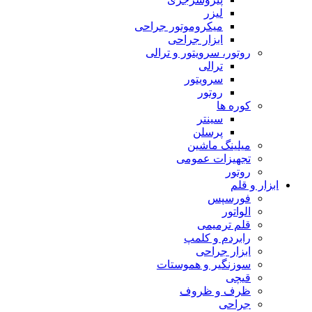
لیزر
میکروموتور جراحی
ابزار جراحی
روتور، سرویتور و ترالی
ترالی
سرویتور
روتور
کوره ها
سینتر
پرسلن
میلینگ ماشین
تجهیزات عمومی
روتور
ابزار و قلم
فورسپس
الواتور
قلم ترمیمی
رابردم و کلمپ
ابزار جراحی
سوزنگیر و هموستات
قیچی
ظرف و ظروف
جراحی