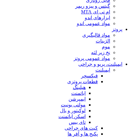
فایل روتاری
گیتس و پیزو ریمر
ام تی ای MTA
ابزارهای اندو
مواد عمومی اندو
پروتز
مواد قالبگیری
الژینات
موم
نخ زیر لثه
مواد عمومی پروتز
ایمپلنت، پریو و جراحی
ایمپلنت
فیکسچر
قطعات پروتزی
هیلینگ
اباتمنت
ایمپرشن
مولتی یونیت
لوکیتور و بال
اسکن اباتمنت
تای بیس
کیت های جراحی
پکیج ها و آفر ها