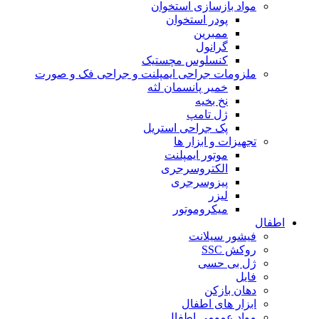
مواد بازسازی استخوان
پودر استخوان
ممبرین
گرانول
کنسلوس مچستیک
ملزومات جراحی ایمپلنت و جراحی فک و صورت
خمیر پانسمان لثه
نخ بخیه
ژل تامپ
پک جراحی استریل
تجهیزات و ابزار ها
موتور ایمپلنت
الکتروسرجری
پیزوسرجری
لیزر
میکروموتور
اطفال
فیشور سیلانت
روکش SSC
ژل بی حسی
فایل
دهان بازکن
ابزار های اطفال
مواد عمومی اطفال