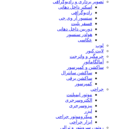
تصویر برداری و رادیوگرافی
اسکنر داخل دهانی
رادیوگرافی
سنسور آر وی جی
فسفر پلیت
دوربین داخل دهانی
هولدر سنسور
عکاسی
لوپ
لایت کیور
جرمگیر و واترجت
آمالگاماتور
ساکشن و کمپرسور
ساکشن سانترال
ساکشن برقی
کمپرسور
جراحی
موتور ایمپلنت
الکتروسرجری
پیزوسرجری
لیزر
میکروموتور جراحی
ابزار جراحی
روتور، سرویتور و ترالی