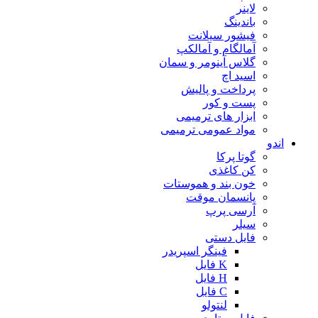
لاینر
باندینگ
فیشور سیلانت
آمالگام و آمالکپ
گلاس آینومر و سمان
اسید اچ
پرداخت و پالیش
پست و کور
ابزار های ترمیمی
مواد عمومی ترمیمی
اندو
گوتا پرکا
کن کاغذی
خون بند و هموستات
پانسمان موقت
آرسی پرپ
سیلر
فایل دستی
فینگر اسپریدر
K فایل
H فایل
C فایل
لنتولو