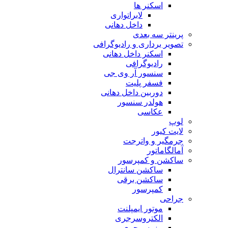
اسکنر ها
لابراتواری
داخل دهانی
پرینتر سه بعدی
تصویر برداری و رادیوگرافی
اسکنر داخل دهانی
رادیوگرافی
سنسور آر وی جی
فسفر پلیت
دوربین داخل دهانی
هولدر سنسور
عکاسی
لوپ
لایت کیور
جرمگیر و واترجت
آمالگاماتور
ساکشن و کمپرسور
ساکشن سانترال
ساکشن برقی
کمپرسور
جراحی
موتور ایمپلنت
الکتروسرجری
پیزوسرجری