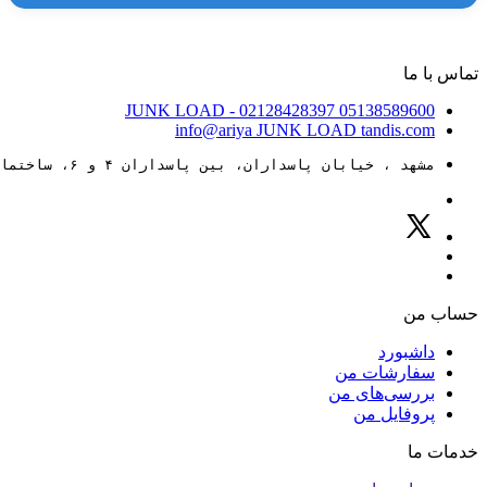
تماس با ما
JUNK LOAD
- 02128428397
05138589600
info@ariya
JUNK LOAD
tandis.com
مشهد ، خیابان پاسداران، بین پاسداران ۴ و ۶، ساختمان ۸۸
حساب من
داشبورد
سفارشات من
بررسی‌های من
پروفایل من
خدمات ما