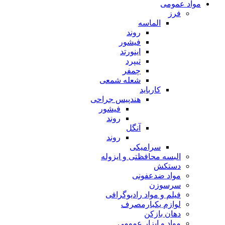
مواد عمومی
فرز
الماسه
روند
فیشور
اینورتد
تیپرد
چمفر
شعله شمعی
کارباید
هندپیس جراحی
فیشور
روند
آنگل
روند
سرامیکی
البسه محافظتی و ایزوله
دستکش
مواد ضدعفونی
سرسوزن
فیلم و مواد رادیوگرافی
لوازم یکبارمصرف
دهان بازکن
مواد و ابزار عمومی