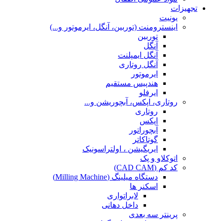
تجهیزات
یونیت
اینسترومنت (توربین، آنگل، ایرموتور و...)
توربین
آنگل
آنگل ایمپلنت
آنگل روتاری
ایرموتور
هندپیس مستقیم
ایرفلو
روتاری، اپکس، آبچوریشن و...
روتاری
اپکس
آبچوراتور
گوتاکاتر
ایریگیشن ، اولتراسونیک
اتوکلاو و پک
کد کم (CAD CAM)
دستگاه میلینگ (Milling Machine)
اسکنر ها
لابراتواری
داخل دهانی
پرینتر سه بعدی