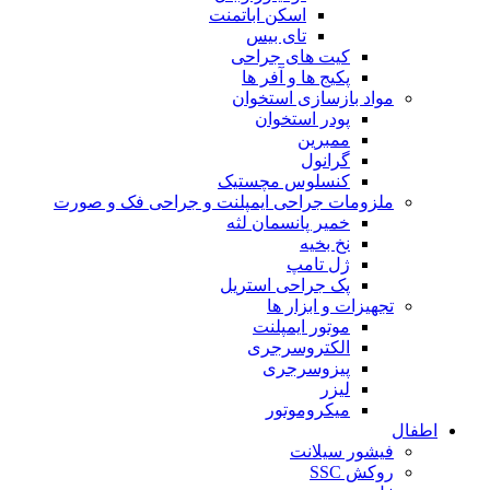
اسکن اباتمنت
تای بیس
کیت های جراحی
پکیج ها و آفر ها
مواد بازسازی استخوان
پودر استخوان
ممبرین
گرانول
کنسلوس مچستیک
ملزومات جراحی ایمپلنت و جراحی فک و صورت
خمیر پانسمان لثه
نخ بخیه
ژل تامپ
پک جراحی استریل
تجهیزات و ابزار ها
موتور ایمپلنت
الکتروسرجری
پیزوسرجری
لیزر
میکروموتور
اطفال
فیشور سیلانت
روکش SSC