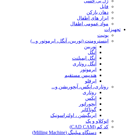
ژل بی حسی
فایل
دهان بازکن
ابزار های اطفال
مواد عمومی اطفال
تجهیزات
یونیت
اینسترومنت (توربین، آنگل، ایرموتور و...)
توربین
آنگل
آنگل ایمپلنت
آنگل روتاری
ایرموتور
هندپیس مستقیم
ایرفلو
روتاری، اپکس، آبچوریشن و...
روتاری
اپکس
آبچوراتور
گوتاکاتر
ایریگیشن ، اولتراسونیک
اتوکلاو و پک
کد کم (CAD CAM)
دستگاه میلینگ (Milling Machine)