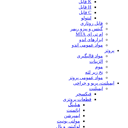
K فایل
H فایل
C فایل
لنتولو
فایل روتاری
گیتس و پیزو ریمر
ام تی ای MTA
ابزارهای اندو
مواد عمومی اندو
پروتز
مواد قالبگیری
الژینات
موم
نخ زیر لثه
مواد عمومی پروتز
ایمپلنت، پریو و جراحی
ایمپلنت
فیکسچر
قطعات پروتزی
هیلینگ
اباتمنت
ایمپرشن
مولتی یونیت
لوکیتور و بال