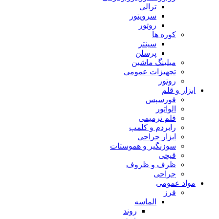
ترالی
سرویتور
روتور
کوره ها
سینتر
پرسلن
میلینگ ماشین
تجهیزات عمومی
روتور
ابزار و قلم
فورسپس
الواتور
قلم ترمیمی
رابردم و کلمپ
ابزار جراحی
سوزنگیر و هموستات
قیچی
ظرف و ظروف
جراحی
مواد عمومی
فرز
الماسه
روند