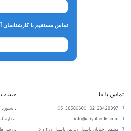
تماس مستقیم با کارشناسان آر
تماس با ما
حساب 
- 02128428397
05138589600
داشبورد
tandis.com
info@ariya
سفارشات
مشهد ، خیابان پاسداران، بین پاسداران ۴ و ۶، 
بررسی‌ها