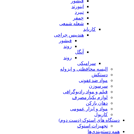
فیشور
اینورتد
تیپرد
چمفر
شعله شمعی
کارباید
هندپیس جراحی
فیشور
روند
آنگل
روند
سرامیکی
البسه محافظتی و ایزوله
دستکش
مواد ضدعفونی
سرسوزن
فیلم و مواد رادیوگرافی
لوازم یکبارمصرف
دهان بازکن
مواد و ابزار عمومی
کارپول
دستگاه های استوک (دست دوم)
تجهیزات استوک
همه دسته‌بندی‌ها