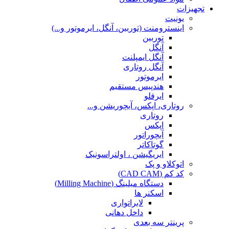
تجهیزات
یونیت
اینسترومنت (توربین، آنگل، ایرموتور و...)
توربین
آنگل
آنگل ایمپلنت
آنگل روتاری
ایرموتور
هندپیس مستقیم
ایرفلو
روتاری، اپکس، آبچوریشن و...
روتاری
اپکس
آبچوراتور
گوتاکاتر
ایریگیشن ، اولتراسونیک
اتوکلاو و پک
کد کم (CAD CAM)
دستگاه میلینگ (Milling Machine)
اسکنر ها
لابراتواری
داخل دهانی
پرینتر سه بعدی