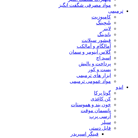
مواد مصرفی شگفت انگیز
ترمیمی
کامپوزیت
بلیچینگ
لاینر
باندینگ
فیشور سیلانت
آمالگام و آمالکپ
گلاس آینومر و سمان
اسید اچ
پرداخت و پالیش
پست و کور
ابزار های ترمیمی
مواد عمومی ترمیمی
اندو
گوتا پرکا
کن کاغذی
خون بند و هموستات
پانسمان موقت
آرسی پرپ
سیلر
فایل دستی
فینگر اسپریدر