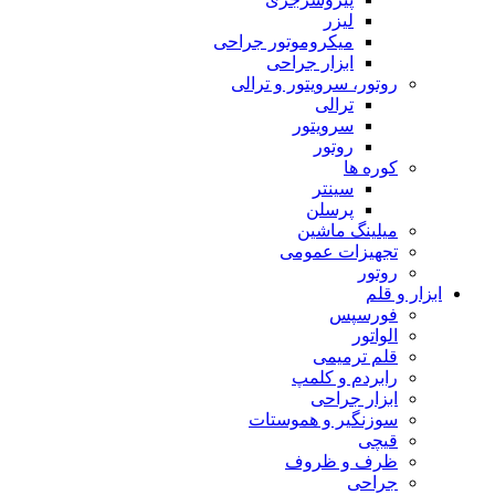
لیزر
میکروموتور جراحی
ابزار جراحی
روتور، سرویتور و ترالی
ترالی
سرویتور
روتور
کوره ها
سینتر
پرسلن
میلینگ ماشین
تجهیزات عمومی
روتور
ابزار و قلم
فورسپس
الواتور
قلم ترمیمی
رابردم و کلمپ
ابزار جراحی
سوزنگیر و هموستات
قیچی
ظرف و ظروف
جراحی