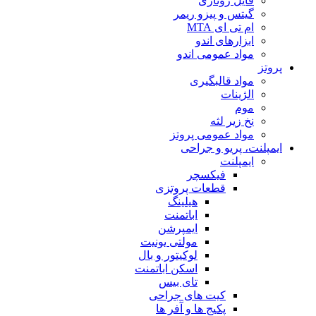
فایل روتاری
گیتس و پیزو ریمر
ام تی ای MTA
ابزارهای اندو
مواد عمومی اندو
پروتز
مواد قالبگیری
الژینات
موم
نخ زیر لثه
مواد عمومی پروتز
ایمپلنت، پریو و جراحی
ایمپلنت
فیکسچر
قطعات پروتزی
هیلینگ
اباتمنت
ایمپرشن
مولتی یونیت
لوکیتور و بال
اسکن اباتمنت
تای بیس
کیت های جراحی
پکیج ها و آفر ها