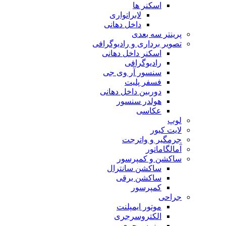
اسکنر ها
لابراتواری
داخل دهانی
پرینتر سه بعدی
تصویر برداری و رادیوگرافی
اسکنر داخل دهانی
رادیوگرافی
سنسور آر وی جی
فسفر پلیت
دوربین داخل دهانی
هولدر سنسور
عکاسی
لوپ
لایت کیور
جرمگیر و واترجت
آمالگاماتور
ساکشن و کمپرسور
ساکشن سانترال
ساکشن برقی
کمپرسور
جراحی
موتور ایمپلنت
الکتروسرجری
پیزوسرجری