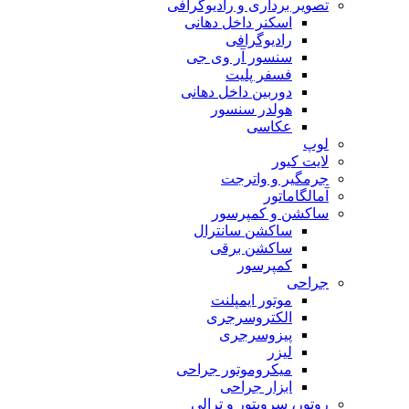
تصویر برداری و رادیوگرافی
اسکنر داخل دهانی
رادیوگرافی
سنسور آر وی جی
فسفر پلیت
دوربین داخل دهانی
هولدر سنسور
عکاسی
لوپ
لایت کیور
جرمگیر و واترجت
آمالگاماتور
ساکشن و کمپرسور
ساکشن سانترال
ساکشن برقی
کمپرسور
جراحی
موتور ایمپلنت
الکتروسرجری
پیزوسرجری
لیزر
میکروموتور جراحی
ابزار جراحی
روتور، سرویتور و ترالی