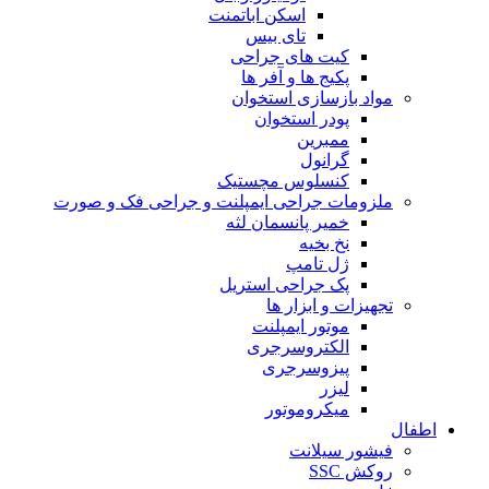
اسکن اباتمنت
تای بیس
کیت های جراحی
پکیج ها و آفر ها
مواد بازسازی استخوان
پودر استخوان
ممبرین
گرانول
کنسلوس مچستیک
ملزومات جراحی ایمپلنت و جراحی فک و صورت
خمیر پانسمان لثه
نخ بخیه
ژل تامپ
پک جراحی استریل
تجهیزات و ابزار ها
موتور ایمپلنت
الکتروسرجری
پیزوسرجری
لیزر
میکروموتور
اطفال
فیشور سیلانت
روکش SSC