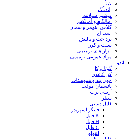
لاینر
باندینگ
فیشور سیلانت
آمالگام و آمالکپ
گلاس آینومر و سمان
اسید اچ
پرداخت و پالیش
پست و کور
ابزار های ترمیمی
مواد عمومی ترمیمی
اندو
گوتا پرکا
کن کاغذی
خون بند و هموستات
پانسمان موقت
آرسی پرپ
سیلر
فایل دستی
فینگر اسپریدر
K فایل
H فایل
C فایل
لنتولو