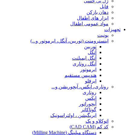
ژل بی حسی
فایل
دهان بازکن
ابزار های اطفال
مواد عمومی اطفال
تجهیزات
یونیت
اینسترومنت (توربین، آنگل، ایرموتور و...)
توربین
آنگل
آنگل ایمپلنت
آنگل روتاری
ایرموتور
هندپیس مستقیم
ایرفلو
روتاری، اپکس، آبچوریشن و...
روتاری
اپکس
آبچوراتور
گوتاکاتر
ایریگیشن ، اولتراسونیک
اتوکلاو و پک
کد کم (CAD CAM)
دستگاه میلینگ (Milling Machine)