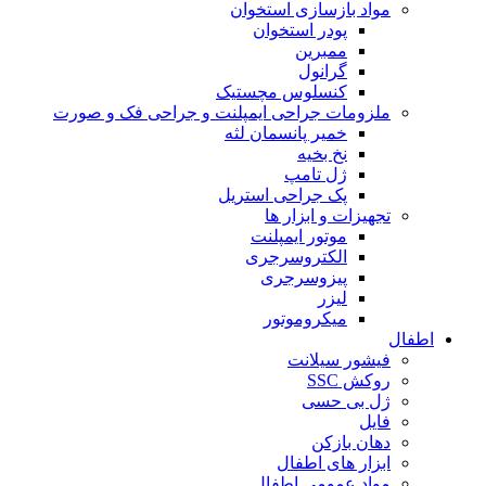
مواد بازسازی استخوان
پودر استخوان
ممبرین
گرانول
کنسلوس مچستیک
ملزومات جراحی ایمپلنت و جراحی فک و صورت
خمیر پانسمان لثه
نخ بخیه
ژل تامپ
پک جراحی استریل
تجهیزات و ابزار ها
موتور ایمپلنت
الکتروسرجری
پیزوسرجری
لیزر
میکروموتور
اطفال
فیشور سیلانت
روکش SSC
ژل بی حسی
فایل
دهان بازکن
ابزار های اطفال
مواد عمومی اطفال