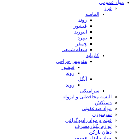
مواد عمومی
فرز
الماسه
روند
فیشور
اینورتد
تیپرد
چمفر
شعله شمعی
کارباید
هندپیس جراحی
فیشور
روند
آنگل
روند
سرامیکی
البسه محافظتی و ایزوله
دستکش
مواد ضدعفونی
سرسوزن
فیلم و مواد رادیوگرافی
لوازم یکبارمصرف
دهان بازکن
مواد و ابزار عمومی