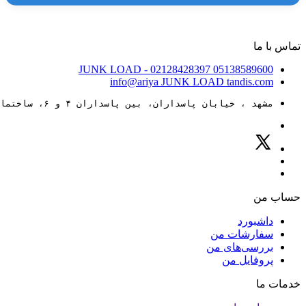
تماس با ما
JUNK LOAD
- 02128428397
05138589600
info@ariya
JUNK LOAD
tandis.com
مشهد ، خیابان پاسداران، بین پاسداران ۴ و ۶، ساختمان ۸۸
حساب من
داشبورد
سفارشات من
بررسی‌های من
پروفایل من
خدمات ما