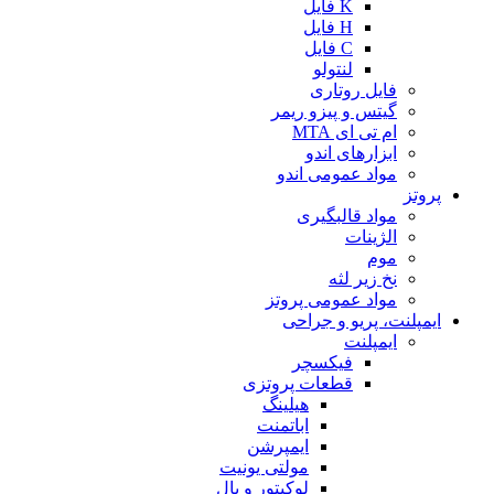
K فایل
H فایل
C فایل
لنتولو
فایل روتاری
گیتس و پیزو ریمر
ام تی ای MTA
ابزارهای اندو
مواد عمومی اندو
پروتز
مواد قالبگیری
الژینات
موم
نخ زیر لثه
مواد عمومی پروتز
ایمپلنت، پریو و جراحی
ایمپلنت
فیکسچر
قطعات پروتزی
هیلینگ
اباتمنت
ایمپرشن
مولتی یونیت
لوکیتور و بال