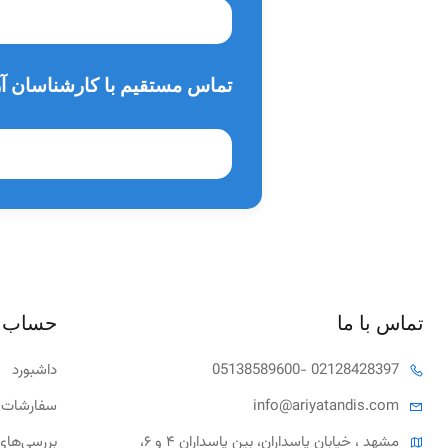
تماس مستقیم با کارشناسان آر
تماس با ما
حساب 
- 02128428397
05138589600
داشبورد
tandis.com
info@ariya
سفارشات 
مشهد ، خیابان پاسداران، بین پاسداران ۴ و ۶، 
بررسی‌های