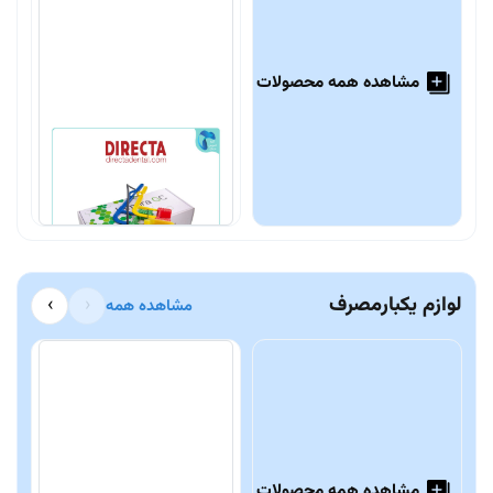
مشاهده همه محصولات
هولدر فسفر پلیت
س
Directa
G
19,800,000 تومان
0
لوازم یکبارمصرف
›
‹
مشاهده همه
مشاهده همه محصولات