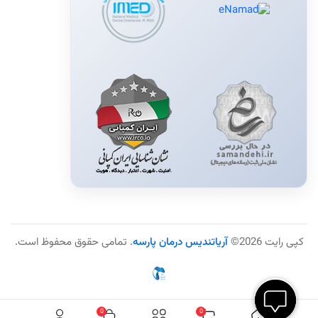
کپی رایت 2026©
آریاتندیس درمان پارسه
. تمامی حقوق محفوظ است.
0
0