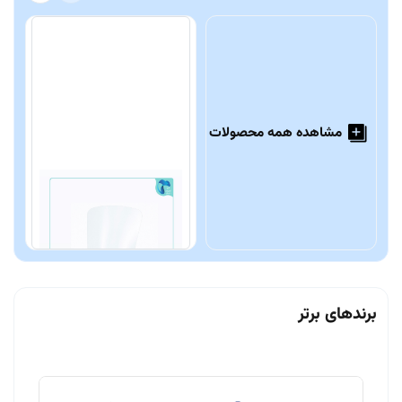
مشاهده همه محصولات
شیلد گردنی VJ
ش
d
250,000 تومان
0
برندهای برتر