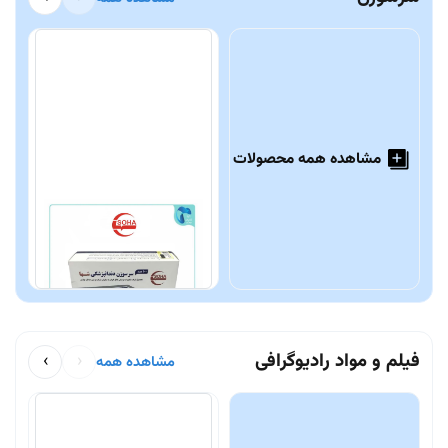
مشاهده همه محصولات
سرسوزن دندانپزشکی سها
س
Soha
د
1,150,000 تومان
0
فیلم و مواد رادیوگرافی
›
‹
مشاهده همه