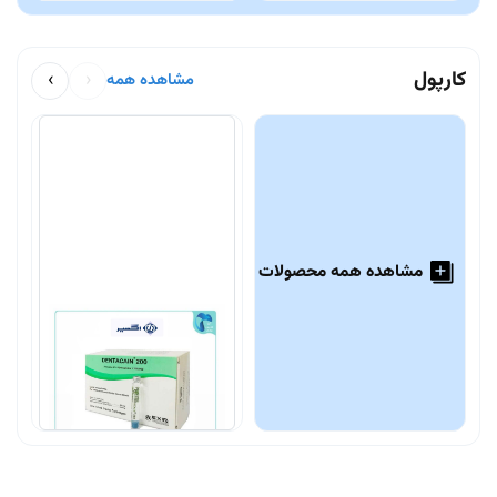
کارپول
›
‹
مشاهده همه
مشاهده همه محصولات
بی حسی دندانپزشکی
ب
دنتاکائین ۴٪ اکسیر
ل
7,200,000 تومان
0