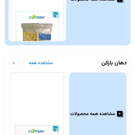
میکسینگ تیپ COTISEN
م
N
490,000 تومان
0
دهان بازکن
›
‹
مشاهده همه
مشاهده همه محصولات
دهان بازکن نعلی شکل
د
t
Cotisen