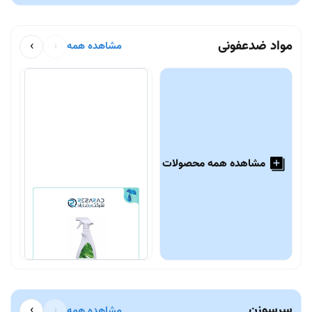
مواد ضدعفونی
›
‹
مشاهده همه
مشاهده همه محصولات
اسپری ضدعفونی سطوح
م
سارفوسپت کوئیک 750cc
ا
680,000 تومان
0
سرسوزن
›
‹
مشاهده همه