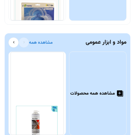
850,000 تومان
0
مواد و ابزار عمومی
›
‹
مشاهده همه
مشاهده همه محصولات
اسپری روغن Dentaflux
ع
ض
2,700,000 تومان
0