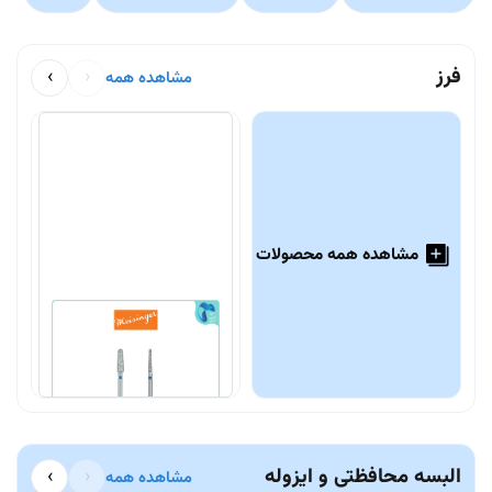
فرز
›
‹
مشاهده همه
مشاهده همه محصولات
فرز الماسه تیپرد روند اند
ف
r
Meisinger
2,750,000 تومان
0
البسه محافظتی و ایزوله
›
‹
مشاهده همه