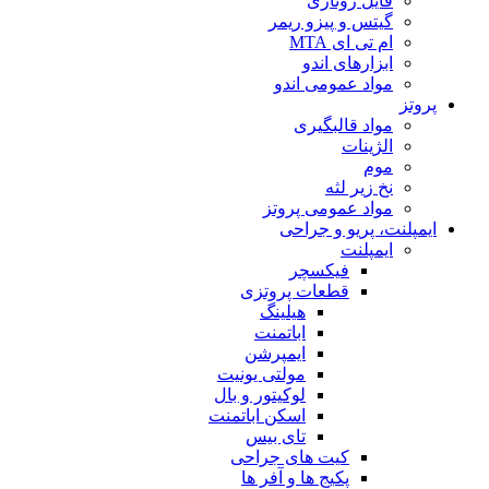
فایل روتاری
گیتس و پیزو ریمر
ام تی ای MTA
ابزارهای اندو
مواد عمومی اندو
پروتز
مواد قالبگیری
الژینات
موم
نخ زیر لثه
مواد عمومی پروتز
ایمپلنت، پریو و جراحی
ایمپلنت
فیکسچر
قطعات پروتزی
هیلینگ
اباتمنت
ایمپرشن
مولتی یونیت
لوکیتور و بال
اسکن اباتمنت
تای بیس
کیت های جراحی
پکیج ها و آفر ها