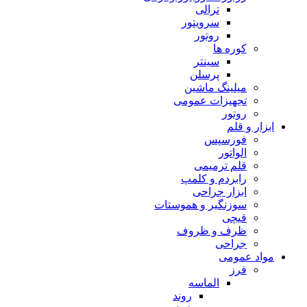
ترالی
سرویتور
روتور
کوره ها
سینتر
پرسلن
میلینگ ماشین
تجهیزات عمومی
روتور
ابزار و قلم
فورسپس
الواتور
قلم ترمیمی
رابردم و کلمپ
ابزار جراحی
سوزنگیر و هموستات
قیچی
ظرف و ظروف
جراحی
مواد عمومی
فرز
الماسه
روند