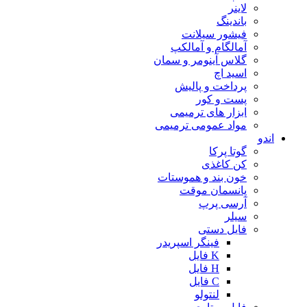
لاینر
باندینگ
فیشور سیلانت
آمالگام و آمالکپ
گلاس آینومر و سمان
اسید اچ
پرداخت و پالیش
پست و کور
ابزار های ترمیمی
مواد عمومی ترمیمی
اندو
گوتا پرکا
کن کاغذی
خون بند و هموستات
پانسمان موقت
آرسی پرپ
سیلر
فایل دستی
فینگر اسپریدر
K فایل
H فایل
C فایل
لنتولو