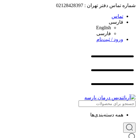
شماره تماس دفتر تهران : 02128428397
تماس
فارسی
English
فارسی
ورود / ثبت‌نام
همه دسته‌بندی‌ها