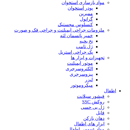
مواد بازسازی استخوان
پودر استخوان
ممبرین
گرانول
کنسلوس مچستیک
ملزومات جراحی ایمپلنت و جراحی فک و صورت
خمیر پانسمان لثه
نخ بخیه
ژل تامپ
پک جراحی استریل
تجهیزات و ابزار ها
موتور ایمپلنت
الکتروسرجری
پیزوسرجری
لیزر
میکروموتور
اطفال
فیشور سیلانت
روکش SSC
ژل بی حسی
فایل
دهان بازکن
ابزار های اطفال
مواد عمومی اطفال