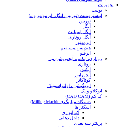
تجهیزات
یونیت
اینسترومنت (توربین، آنگل، ایرموتور و...)
توربین
آنگل
آنگل ایمپلنت
آنگل روتاری
ایرموتور
هندپیس مستقیم
ایرفلو
روتاری، اپکس، آبچوریشن و...
روتاری
اپکس
آبچوراتور
گوتاکاتر
ایریگیشن ، اولتراسونیک
اتوکلاو و پک
کد کم (CAD CAM)
دستگاه میلینگ (Milling Machine)
اسکنر ها
لابراتواری
داخل دهانی
پرینتر سه بعدی