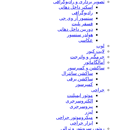
تصویر برداری و رادیوگرافی
اسکنر داخل دهانی
رادیوگرافی
سنسور آر وی جی
فسفر پلیت
دوربین داخل دهانی
هولدر سنسور
عکاسی
لوپ
لایت کیور
جرمگیر و واترجت
آمالگاماتور
ساکشن و کمپرسور
ساکشن سانترال
ساکشن برقی
کمپرسور
جراحی
موتور ایمپلنت
الکتروسرجری
پیزوسرجری
لیزر
میکروموتور جراحی
ابزار جراحی
روتور، سرویتور و ترالی