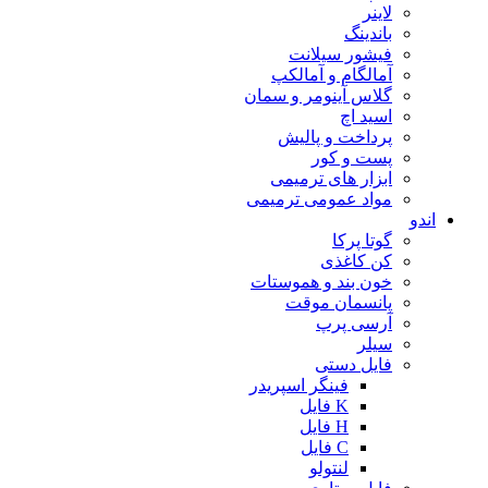
لاینر
باندینگ
فیشور سیلانت
آمالگام و آمالکپ
گلاس آینومر و سمان
اسید اچ
پرداخت و پالیش
پست و کور
ابزار های ترمیمی
مواد عمومی ترمیمی
اندو
گوتا پرکا
کن کاغذی
خون بند و هموستات
پانسمان موقت
آرسی پرپ
سیلر
فایل دستی
فینگر اسپریدر
K فایل
H فایل
C فایل
لنتولو