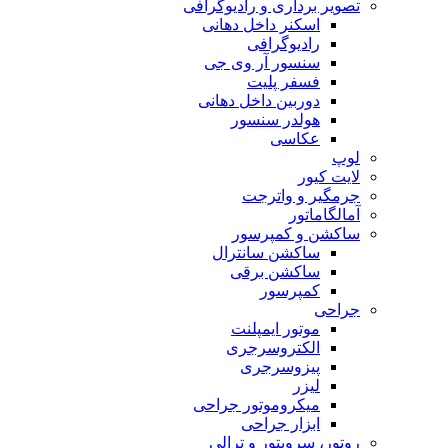
تصویر برداری و رادیوگرافی
اسکنر داخل دهانی
رادیوگرافی
سنسور آر وی جی
فسفر پلیت
دوربین داخل دهانی
هولدر سنسور
عکاسی
لوپ
لایت کیور
جرمگیر و واترجت
آمالگاماتور
ساکشن و کمپرسور
ساکشن سانترال
ساکشن برقی
کمپرسور
جراحی
موتور ایمپلنت
الکتروسرجری
پیزوسرجری
لیزر
میکروموتور جراحی
ابزار جراحی
روتور، سرویتور و ترالی