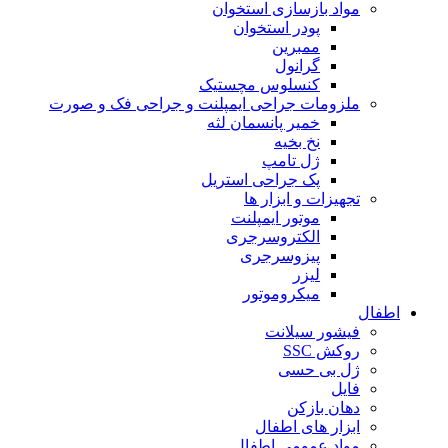
مواد بازسازی استخوان
پودر استخوان
ممبرین
گرانول
کنسلوس مچستیک
ملزومات جراحی ایمپلنت و جراحی فک و صورت
خمیر پانسمان لثه
نخ بخیه
ژل تامپ
پک جراحی استریل
تجهیزات و ابزار ها
موتور ایمپلنت
الکتروسرجری
پیزوسرجری
لیزر
میکروموتور
اطفال
فیشور سیلانت
روکش SSC
ژل بی حسی
فایل
دهان بازکن
ابزار های اطفال
مواد عمومی اطفال