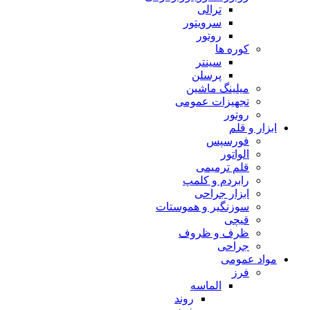
ترالی
سرویتور
روتور
کوره ها
سینتر
پرسلن
میلینگ ماشین
تجهیزات عمومی
روتور
ابزار و قلم
فورسپس
الواتور
قلم ترمیمی
رابردم و کلمپ
ابزار جراحی
سوزنگیر و هموستات
قیچی
ظرف و ظروف
جراحی
مواد عمومی
فرز
الماسه
روند