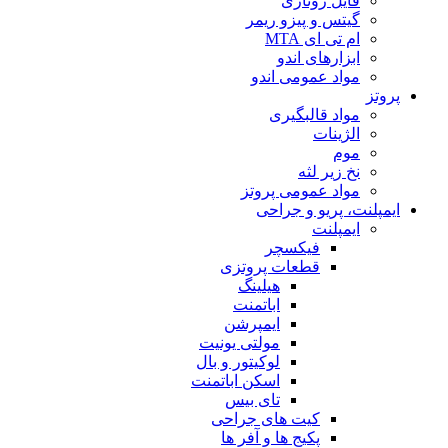
فایل روتاری
گیتس و پیزو ریمر
ام تی ای MTA
ابزارهای اندو
مواد عمومی اندو
پروتز
مواد قالبگیری
الژینات
موم
نخ زیر لثه
مواد عمومی پروتز
ایمپلنت، پریو و جراحی
ایمپلنت
فیکسچر
قطعات پروتزی
هیلینگ
اباتمنت
ایمپرشن
مولتی یونیت
لوکیتور و بال
اسکن اباتمنت
تای بیس
کیت های جراحی
پکیج ها و آفر ها