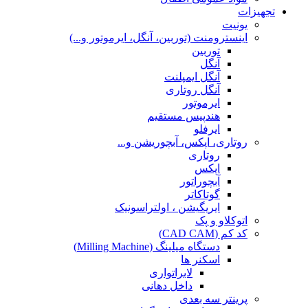
تجهیزات
یونیت
اینسترومنت (توربین، آنگل، ایرموتور و...)
توربین
آنگل
آنگل ایمپلنت
آنگل روتاری
ایرموتور
هندپیس مستقیم
ایرفلو
روتاری، اپکس، آبچوریشن و...
روتاری
اپکس
آبچوراتور
گوتاکاتر
ایریگیشن ، اولتراسونیک
اتوکلاو و پک
کد کم (CAD CAM)
دستگاه میلینگ (Milling Machine)
اسکنر ها
لابراتواری
داخل دهانی
پرینتر سه بعدی