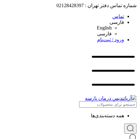
شماره تماس دفتر تهران : 02128428397
تماس
فارسی
English
فارسی
ورود / ثبت‌نام
همه دسته‌بندی‌ها