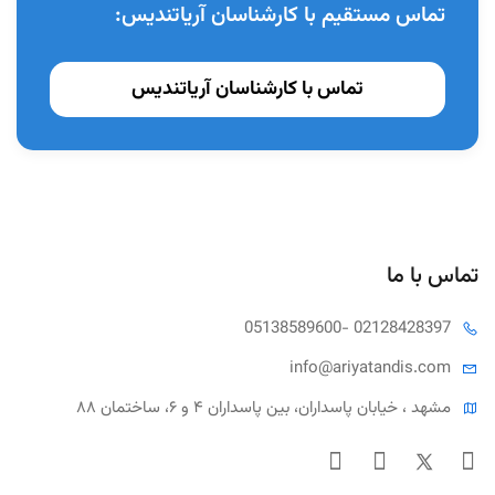
تماس مستقیم با کارشناسان آریاتندیس:
تماس با کارشناسان آریاتندیس
تماس با ما
05138589600
- 02128428397
info@ariya
tandis.com
مشهد ، خیابان پاسداران، بین پاسداران ۴ و ۶، ساختمان ۸۸