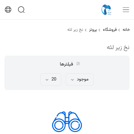
خانه
فروشگاه
پروتز
نخ زیر لثه
نخ زیر لثه
فیلترها
موجود
20