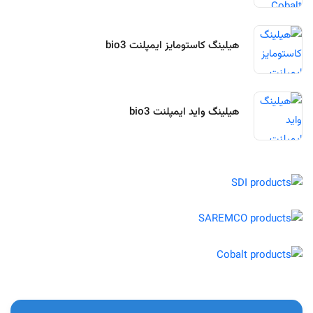
هیلینگ کاستومایز ایمپلنت bio3
هیلینگ واید ایمپلنت bio3