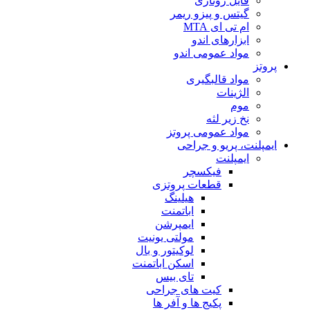
فایل روتاری
گیتس و پیزو ریمر
ام تی ای MTA
ابزارهای اندو
مواد عمومی اندو
پروتز
مواد قالبگیری
الژینات
موم
نخ زیر لثه
مواد عمومی پروتز
ایمپلنت، پریو و جراحی
ایمپلنت
فیکسچر
قطعات پروتزی
هیلینگ
اباتمنت
ایمپرشن
مولتی یونیت
لوکیتور و بال
اسکن اباتمنت
تای بیس
کیت های جراحی
پکیج ها و آفر ها