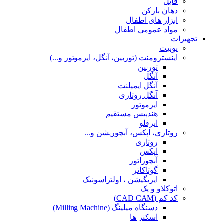
فایل
دهان بازکن
ابزار های اطفال
مواد عمومی اطفال
تجهیزات
یونیت
اینسترومنت (توربین، آنگل، ایرموتور و...)
توربین
آنگل
آنگل ایمپلنت
آنگل روتاری
ایرموتور
هندپیس مستقیم
ایرفلو
روتاری، اپکس، آبچوریشن و...
روتاری
اپکس
آبچوراتور
گوتاکاتر
ایریگیشن ، اولتراسونیک
اتوکلاو و پک
کد کم (CAD CAM)
دستگاه میلینگ (Milling Machine)
اسکنر ها