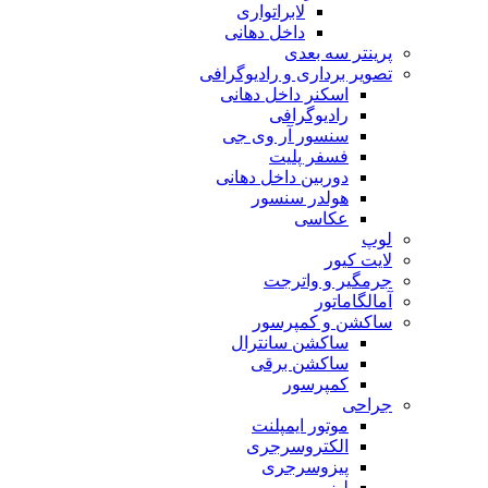
لابراتواری
داخل دهانی
پرینتر سه بعدی
تصویر برداری و رادیوگرافی
اسکنر داخل دهانی
رادیوگرافی
سنسور آر وی جی
فسفر پلیت
دوربین داخل دهانی
هولدر سنسور
عکاسی
لوپ
لایت کیور
جرمگیر و واترجت
آمالگاماتور
ساکشن و کمپرسور
ساکشن سانترال
ساکشن برقی
کمپرسور
جراحی
موتور ایمپلنت
الکتروسرجری
پیزوسرجری
لیزر