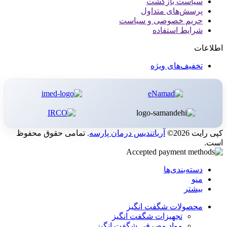
سیاست بازگشت
پرسش‌های متداول
حریم خصوصی و سیاست
شرایط استفاده
اطلاعات
تخفیف‌های ویژه
کپی رایت 2026©
آریاتندیس درمان پارسه
. تمامی حقوق محفوظ
است.
دسته‌بندی‌ها
منو
بیشتر
محصولات شگفت انگیز
تجهیزات شگفت انگیز
مواد مصرفی شگفت انگیز