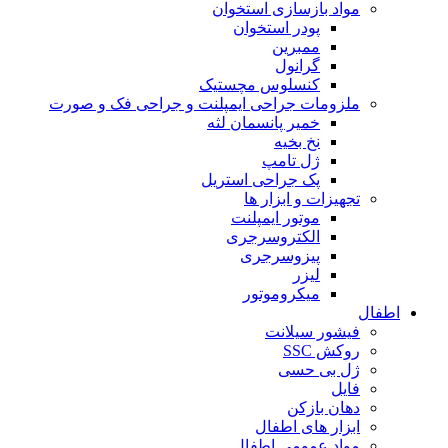
مواد بازسازی استخوان
پودر استخوان
ممبرین
گرانول
کنسلوس مچستیک
ملزومات جراحی ایمپلنت و جراحی فک و صورت
خمیر پانسمان لثه
نخ بخیه
ژل تامپ
پک جراحی استریل
تجهیزات و ابزار ها
موتور ایمپلنت
الکتروسرجری
پیزوسرجری
لیزر
میکروموتور
اطفال
فیشور سیلانت
روکش SSC
ژل بی حسی
فایل
دهان بازکن
ابزار های اطفال
مواد عمومی اطفال