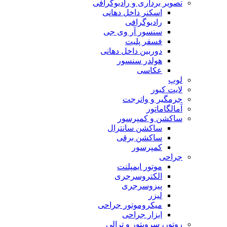
تصویر برداری و رادیوگرافی
اسکنر داخل دهانی
رادیوگرافی
سنسور آر وی جی
فسفر پلیت
دوربین داخل دهانی
هولدر سنسور
عکاسی
لوپ
لایت کیور
جرمگیر و واترجت
آمالگاماتور
ساکشن و کمپرسور
ساکشن سانترال
ساکشن برقی
کمپرسور
جراحی
موتور ایمپلنت
الکتروسرجری
پیزوسرجری
لیزر
میکروموتور جراحی
ابزار جراحی
روتور، سرویتور و ترالی