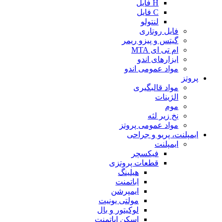
H فایل
C فایل
لنتولو
فایل روتاری
گیتس و پیزو ریمر
ام تی ای MTA
ابزارهای اندو
مواد عمومی اندو
پروتز
مواد قالبگیری
الژینات
موم
نخ زیر لثه
مواد عمومی پروتز
ایمپلنت، پریو و جراحی
ایمپلنت
فیکسچر
قطعات پروتزی
هیلینگ
اباتمنت
ایمپرشن
مولتی یونیت
لوکیتور و بال
اسکن اباتمنت