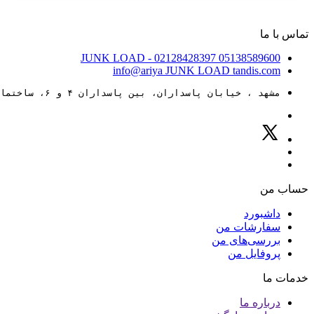
تماس با ما
JUNK LOAD
- 02128428397
05138589600
info@ariya
JUNK LOAD
tandis.com
مشهد ، خیابان پاسداران، بین پاسداران ۴ و ۶، ساختمان ۸۸
حساب من
داشبورد
سفارشات من
بررسی‌های من
پروفایل من
خدمات ما
درباره ما