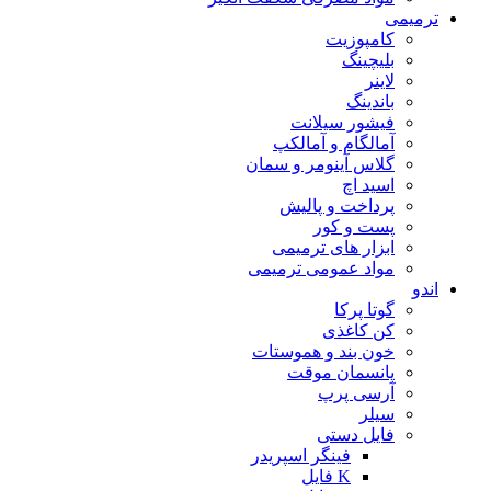
ترمیمی
کامپوزیت
بلیچینگ
لاینر
باندینگ
فیشور سیلانت
آمالگام و آمالکپ
گلاس آینومر و سمان
اسید اچ
پرداخت و پالیش
پست و کور
ابزار های ترمیمی
مواد عمومی ترمیمی
اندو
گوتا پرکا
کن کاغذی
خون بند و هموستات
پانسمان موقت
آرسی پرپ
سیلر
فایل دستی
فینگر اسپریدر
K فایل