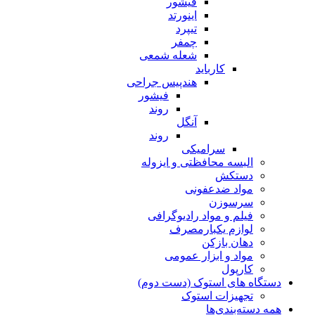
فیشور
اینورتد
تیپرد
چمفر
شعله شمعی
کارباید
هندپیس جراحی
فیشور
روند
آنگل
روند
سرامیکی
البسه محافظتی و ایزوله
دستکش
مواد ضدعفونی
سرسوزن
فیلم و مواد رادیوگرافی
لوازم یکبارمصرف
دهان بازکن
مواد و ابزار عمومی
کارپول
دستگاه های استوک (دست دوم)
تجهیزات استوک
همه دسته‌بندی‌ها