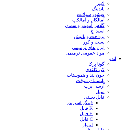
لاینر
باندینگ
فیشور سیلانت
آمالگام و آمالکپ
گلاس آینومر و سمان
اسید اچ
پرداخت و پالیش
پست و کور
ابزار های ترمیمی
مواد عمومی ترمیمی
اندو
گوتا پرکا
کن کاغذی
خون بند و هموستات
پانسمان موقت
آرسی پرپ
سیلر
فایل دستی
فینگر اسپریدر
K فایل
H فایل
C فایل
لنتولو