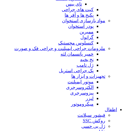
تای بیس
کیت های جراحی
پکیج ها و آفر ها
مواد بازسازی استخوان
پودر استخوان
ممبرین
گرانول
کنسلوس مچستیک
ملزومات جراحی ایمپلنت و جراحی فک و صورت
خمیر پانسمان لثه
نخ بخیه
ژل تامپ
پک جراحی استریل
تجهیزات و ابزار ها
موتور ایمپلنت
الکتروسرجری
پیزوسرجری
لیزر
میکروموتور
اطفال
فیشور سیلانت
روکش SSC
ژل بی حسی