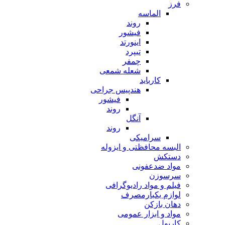
فرز
الماسه
روند
فیشور
اینورتد
تیپرد
چمفر
شعله شمعی
کارباید
هندپیس جراحی
فیشور
روند
آنگل
روند
سرامیکی
البسه محافظتی و ایزوله
دستکش
مواد ضدعفونی
سرسوزن
فیلم و مواد رادیوگرافی
لوازم یکبارمصرف
دهان بازکن
مواد و ابزار عمومی
کارپول