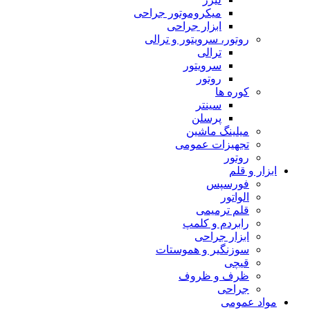
میکروموتور جراحی
ابزار جراحی
روتور، سرویتور و ترالی
ترالی
سرویتور
روتور
کوره ها
سینتر
پرسلن
میلینگ ماشین
تجهیزات عمومی
روتور
ابزار و قلم
فورسپس
الواتور
قلم ترمیمی
رابردم و کلمپ
ابزار جراحی
سوزنگیر و هموستات
قیچی
ظرف و ظروف
جراحی
مواد عمومی