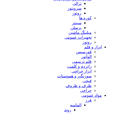
ترالی
سرویتور
روتور
کوره ها
سینتر
پرسلن
میلینگ ماشین
تجهیزات عمومی
روتور
ابزار و قلم
فورسپس
الواتور
قلم ترمیمی
رابردم و کلمپ
ابزار جراحی
سوزنگیر و هموستات
قیچی
ظرف و ظروف
جراحی
مواد عمومی
فرز
الماسه
روند