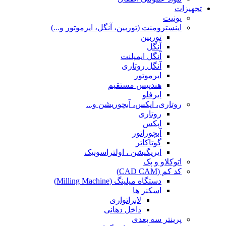
تجهیزات
یونیت
اینسترومنت (توربین، آنگل، ایرموتور و...)
توربین
آنگل
آنگل ایمپلنت
آنگل روتاری
ایرموتور
هندپیس مستقیم
ایرفلو
روتاری، اپکس، آبچوریشن و...
روتاری
اپکس
آبچوراتور
گوتاکاتر
ایریگیشن ، اولتراسونیک
اتوکلاو و پک
کد کم (CAD CAM)
دستگاه میلینگ (Milling Machine)
اسکنر ها
لابراتواری
داخل دهانی
پرینتر سه بعدی