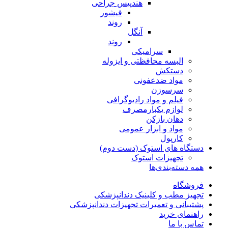
هندپیس جراحی
فیشور
روند
آنگل
روند
سرامیکی
البسه محافظتی و ایزوله
دستکش
مواد ضدعفونی
سرسوزن
فیلم و مواد رادیوگرافی
لوازم یکبارمصرف
دهان بازکن
مواد و ابزار عمومی
کارپول
دستگاه های استوک (دست دوم)
تجهیزات استوک
همه دسته‌بندی‌ها
فروشگاه
تجهیز مطب و کلینیک دندانپزشکی
پشتیبانی و تعمیرات تجهیزات دندانپزشکی
راهنمای خرید
تماس با ما