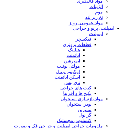
مواد قالبگیری
الژینات
موم
نخ زیر لثه
مواد عمومی پروتز
ایمپلنت، پریو و جراحی
ایمپلنت
فیکسچر
قطعات پروتزی
هیلینگ
اباتمنت
ایمپرشن
مولتی یونیت
لوکیتور و بال
اسکن اباتمنت
تای بیس
کیت های جراحی
پکیج ها و آفر ها
مواد بازسازی استخوان
پودر استخوان
ممبرین
گرانول
کنسلوس مچستیک
ملزومات جراحی ایمپلنت و جراحی فک و صورت