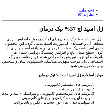
توضیحات
نظرات (0)
ژل اسید اچ 37% نیک درمان
ژل اسید اچ 37% نیک درمان براى اچ کردن مینا و افزایش انرژی
سطحی آن و چسباندن کـامپوزیت استفاده می گردد
. این محصول
حاوی اسید فسفریک 37%، با فرمولی بهبود یافته است. و برای اچ
کردن سطح مینا ، عاج و افزایش چسبندگی پرایمر، سمان ها ،
باندینگ و انواع رستوریشن ها طراحی شده. قوام مناسب و رنگ
اختصاصی H1، موجب سهولت هندلینگ، شستشوی آسان و تشخیص
بهتر محصول می شود.
موارد استفاده
ژل اسید اچ 37% نیک درمان
:
ترمیم های مستقیم کامپوزیتی
پیت و فیشور سیلنت
ترمیم های غیرمستقیم کامپوزیتی و سرامیکی (اینله و انله)،
ونیر، فایبرپست، کراون و بریج های کامپوزیتی.
اسپلینت دندان های لق، چسباندن نگین و باند براکت