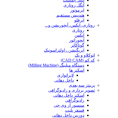
آنگل ایمپلنت
آنگل روتاری
ایرموتور
هندپیس مستقیم
ایرفلو
روتاری، اپکس، آبچوریشن و...
روتاری
اپکس
آبچوراتور
گوتاکاتر
ایریگیشن ، اولتراسونیک
اتوکلاو و پک
کد کم (CAD CAM)
دستگاه میلینگ (Milling Machine)
اسکنر ها
لابراتواری
داخل دهانی
پرینتر سه بعدی
تصویر برداری و رادیوگرافی
اسکنر داخل دهانی
رادیوگرافی
سنسور آر وی جی
فسفر پلیت
دوربین داخل دهانی