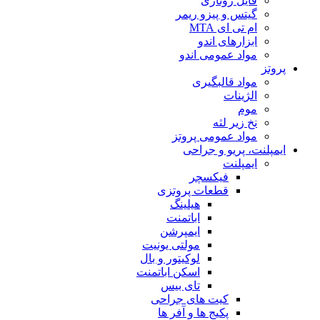
فایل روتاری
گیتس و پیزو ریمر
ام تی ای MTA
ابزارهای اندو
مواد عمومی اندو
پروتز
مواد قالبگیری
الژینات
موم
نخ زیر لثه
مواد عمومی پروتز
ایمپلنت، پریو و جراحی
ایمپلنت
فیکسچر
قطعات پروتزی
هیلینگ
اباتمنت
ایمپرشن
مولتی یونیت
لوکیتور و بال
اسکن اباتمنت
تای بیس
کیت های جراحی
پکیج ها و آفر ها