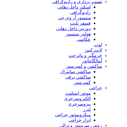
تصویر برداری و رادیوگرافی
اسکنر داخل دهانی
رادیوگرافی
سنسور آر وی جی
فسفر پلیت
دوربین داخل دهانی
هولدر سنسور
عکاسی
لوپ
لایت کیور
جرمگیر و واترجت
آمالگاماتور
ساکشن و کمپرسور
ساکشن سانترال
ساکشن برقی
کمپرسور
جراحی
موتور ایمپلنت
الکتروسرجری
پیزوسرجری
لیزر
میکروموتور جراحی
ابزار جراحی
روتور، سرویتور و ترالی