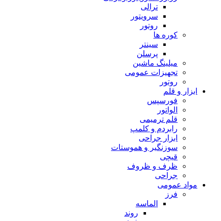
ترالی
سرویتور
روتور
کوره ها
سینتر
پرسلن
میلینگ ماشین
تجهیزات عمومی
روتور
ابزار و قلم
فورسپس
الواتور
قلم ترمیمی
رابردم و کلمپ
ابزار جراحی
سوزنگیر و هموستات
قیچی
ظرف و ظروف
جراحی
مواد عمومی
فرز
الماسه
روند