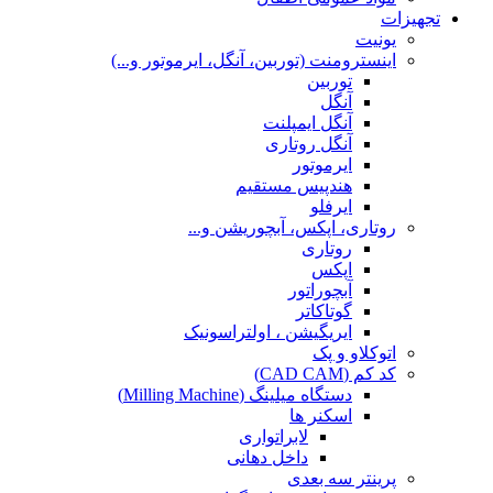
تجهیزات
یونیت
اینسترومنت (توربین، آنگل، ایرموتور و...)
توربین
آنگل
آنگل ایمپلنت
آنگل روتاری
ایرموتور
هندپیس مستقیم
ایرفلو
روتاری، اپکس، آبچوریشن و...
روتاری
اپکس
آبچوراتور
گوتاکاتر
ایریگیشن ، اولتراسونیک
اتوکلاو و پک
کد کم (CAD CAM)
دستگاه میلینگ (Milling Machine)
اسکنر ها
لابراتواری
داخل دهانی
پرینتر سه بعدی