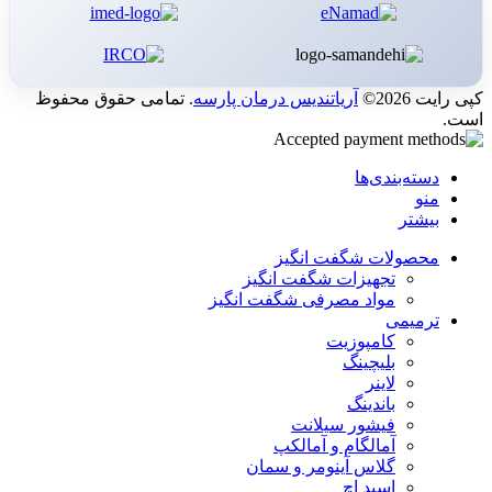
کپی رایت 2026©
آریاتندیس درمان پارسه
. تمامی حقوق محفوظ
است.
دسته‌بندی‌ها
منو
بیشتر
محصولات شگفت انگیز
تجهیزات شگفت انگیز
مواد مصرفی شگفت انگیز
ترمیمی
کامپوزیت
بلیچینگ
لاینر
باندینگ
فیشور سیلانت
آمالگام و آمالکپ
گلاس آینومر و سمان
اسید اچ