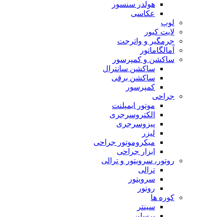
هولدر سنسور
عکاسی
لوپ
لایت کیور
جرمگیر و واترجت
آمالگاماتور
ساکشن و کمپرسور
ساکشن سانترال
ساکشن برقی
کمپرسور
جراحی
موتور ایمپلنت
الکتروسرجری
پیزوسرجری
لیزر
میکروموتور جراحی
ابزار جراحی
روتور، سرویتور و ترالی
ترالی
سرویتور
روتور
کوره ها
سینتر
پرسلن