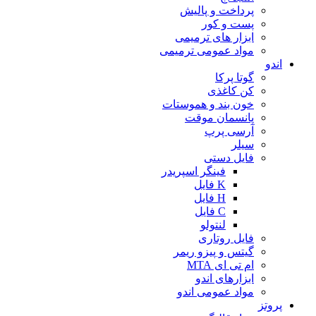
پرداخت و پالیش
پست و کور
ابزار های ترمیمی
مواد عمومی ترمیمی
اندو
گوتا پرکا
کن کاغذی
خون بند و هموستات
پانسمان موقت
آرسی پرپ
سیلر
فایل دستی
فینگر اسپریدر
K فایل
H فایل
C فایل
لنتولو
فایل روتاری
گیتس و پیزو ریمر
ام تی ای MTA
ابزارهای اندو
مواد عمومی اندو
پروتز