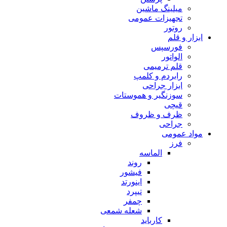
میلینگ ماشین
تجهیزات عمومی
روتور
ابزار و قلم
فورسپس
الواتور
قلم ترمیمی
رابردم و کلمپ
ابزار جراحی
سوزنگیر و هموستات
قیچی
ظرف و ظروف
جراحی
مواد عمومی
فرز
الماسه
روند
فیشور
اینورتد
تیپرد
چمفر
شعله شمعی
کارباید