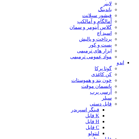
لاینر
باندینگ
فیشور سیلانت
آمالگام و آمالکپ
گلاس آینومر و سمان
اسید اچ
پرداخت و پالیش
پست و کور
ابزار های ترمیمی
مواد عمومی ترمیمی
اندو
گوتا پرکا
کن کاغذی
خون بند و هموستات
پانسمان موقت
آرسی پرپ
سیلر
فایل دستی
فینگر اسپریدر
K فایل
H فایل
C فایل
لنتولو