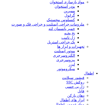
مواد بازسازی استخوان
پودر استخوان
ممبرین
گرانول
کنسلوس مچستیک
ملزومات جراحی ایمپلنت و جراحی فک و صورت
خمیر پانسمان لثه
نخ بخیه
ژل تامپ
پک جراحی استریل
تجهیزات و ابزار ها
موتور ایمپلنت
الکتروسرجری
پیزوسرجری
لیزر
میکروموتور
اطفال
فیشور سیلانت
روکش SSC
ژل بی حسی
فایل
دهان بازکن
ابزار های اطفال
مواد عمومی اطفال