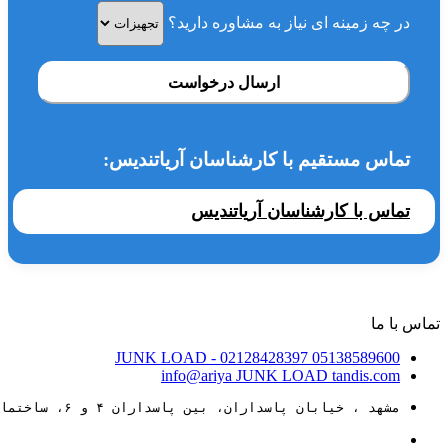
در چه زمینه ای نیاز به مشاوره دارید؟
ارسال درخواست
تماس مستقیم با کارشناسان آریاتندیس:
تماس با کارشناسان آریاتندیس
تماس با ما
JUNK LOAD
- 02128428397
05138589600
info@ariya
JUNK LOAD
tandis.com
مشهد ، خیابان پاسداران، بین پاسداران ۴ و ۶، ساختمان ۸۸