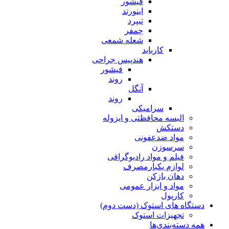
فیشور
اینورتد
تیپرد
چمفر
شعله شمعی
کارباید
هندپیس جراحی
فیشور
روند
آنگل
روند
سرامیکی
البسه محافظتی و ایزوله
دستکش
مواد ضدعفونی
سرسوزن
فیلم و مواد رادیوگرافی
لوازم یکبارمصرف
دهان بازکن
مواد و ابزار عمومی
کارپول
دستگاه های استوک (دست دوم)
تجهیزات استوک
همه دسته‌بندی‌ها