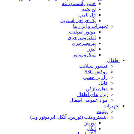
خمیر پانسمان لثه
نخ بخیه
ژل تامپ
پک جراحی استریل
تجهیزات و ابزار ها
موتور ایمپلنت
الکتروسرجری
پیزوسرجری
لیزر
میکروموتور
اطفال
فیشور سیلانت
روکش SSC
ژل بی حسی
فایل
دهان بازکن
ابزار های اطفال
مواد عمومی اطفال
تجهیزات
یونیت
اینسترومنت (توربین، آنگل، ایرموتور و...)
توربین
آنگل