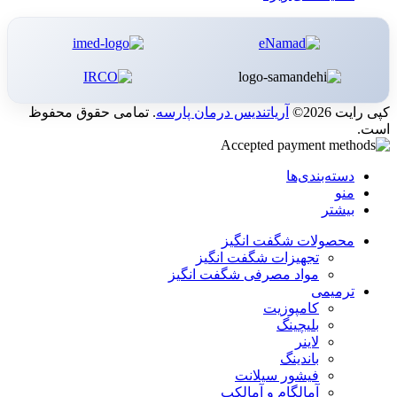
کپی رایت 2026©
آریاتندیس درمان پارسه
. تمامی حقوق محفوظ
است.
دسته‌بندی‌ها
منو
بیشتر
محصولات شگفت انگیز
تجهیزات شگفت انگیز
مواد مصرفی شگفت انگیز
ترمیمی
کامپوزیت
بلیچینگ
لاینر
باندینگ
فیشور سیلانت
آمالگام و آمالکپ