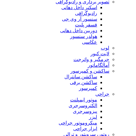
تصویر برداری و رادیوگرافی
اسکنر داخل دهانی
رادیوگرافی
سنسور آر وی جی
فسفر پلیت
دوربین داخل دهانی
هولدر سنسور
عکاسی
لوپ
لایت کیور
جرمگیر و واترجت
آمالگاماتور
ساکشن و کمپرسور
ساکشن سانترال
ساکشن برقی
کمپرسور
جراحی
موتور ایمپلنت
الکتروسرجری
پیزوسرجری
لیزر
میکروموتور جراحی
ابزار جراحی
روتور، سرویتور و ترالی