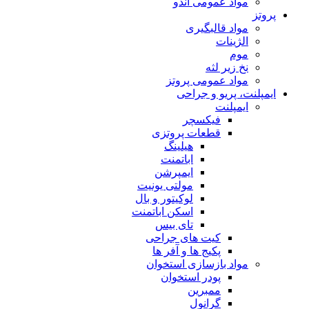
مواد عمومی اندو
پروتز
مواد قالبگیری
الژینات
موم
نخ زیر لثه
مواد عمومی پروتز
ایمپلنت، پریو و جراحی
ایمپلنت
فیکسچر
قطعات پروتزی
هیلینگ
اباتمنت
ایمپرشن
مولتی یونیت
لوکیتور و بال
اسکن اباتمنت
تای بیس
کیت های جراحی
پکیج ها و آفر ها
مواد بازسازی استخوان
پودر استخوان
ممبرین
گرانول