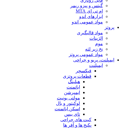
فایل روتاری
گیتس و پیزو ریمر
ام تی ای MTA
ابزارهای اندو
مواد عمومی اندو
پروتز
مواد قالبگیری
الژینات
موم
نخ زیر لثه
مواد عمومی پروتز
ایمپلنت، پریو و جراحی
ایمپلنت
فیکسچر
قطعات پروتزی
هیلینگ
اباتمنت
ایمپرشن
مولتی یونیت
لوکیتور و بال
اسکن اباتمنت
تای بیس
کیت های جراحی
پکیج ها و آفر ها