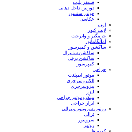
فسفر پلیت
دوربین داخل دهانی
هولدر سنسور
عکاسی
لوپ
لایت کیور
جرمگیر و واترجت
آمالگاماتور
ساکشن و کمپرسور
ساکشن سانترال
ساکشن برقی
کمپرسور
جراحی
موتور ایمپلنت
الکتروسرجری
پیزوسرجری
لیزر
میکروموتور جراحی
ابزار جراحی
روتور، سرویتور و ترالی
ترالی
سرویتور
روتور
کوره ها