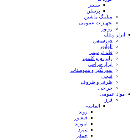
سینتر
پرسلن
میلینگ ماشین
تجهیزات عمومی
روتور
ابزار و قلم
فورسپس
الواتور
قلم ترمیمی
رابردم و کلمپ
ابزار جراحی
سوزنگیر و هموستات
قیچی
ظرف و ظروف
جراحی
مواد عمومی
فرز
الماسه
روند
فیشور
اینورتد
تیپرد
چمفر