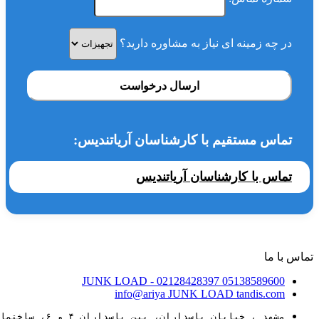
در چه زمینه ای نیاز به مشاوره دارید؟
ارسال درخواست
تماس مستقیم با کارشناسان آریاتندیس:
تماس با کارشناسان آریاتندیس
تماس با ما
JUNK LOAD
- 02128428397
05138589600
info@ariya
JUNK LOAD
tandis.com
مشهد ، خیابان پاسداران، بین پاسداران ۴ و ۶، ساختمان ۸۸