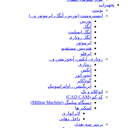
تجهیزات
یونیت
اینسترومنت (توربین، آنگل، ایرموتور و...)
توربین
آنگل
آنگل ایمپلنت
آنگل روتاری
ایرموتور
هندپیس مستقیم
ایرفلو
روتاری، اپکس، آبچوریشن و...
روتاری
اپکس
آبچوراتور
گوتاکاتر
ایریگیشن ، اولتراسونیک
اتوکلاو و پک
کد کم (CAD CAM)
دستگاه میلینگ (Milling Machine)
اسکنر ها
لابراتواری
داخل دهانی
پرینتر سه بعدی