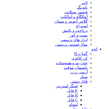
لاینر
باندینگ
فیشور سیلانت
آمالگام و آمالکپ
گلاس آینومر و سمان
اسید اچ
پرداخت و پالیش
پست و کور
ابزار های ترمیمی
مواد عمومی ترمیمی
اندو
گوتا پرکا
کن کاغذی
خون بند و هموستات
پانسمان موقت
آرسی پرپ
سیلر
فایل دستی
فینگر اسپریدر
K فایل
H فایل
C فایل
لنتولو