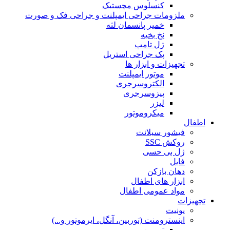
کنسلوس مچستیک
ملزومات جراحی ایمپلنت و جراحی فک و صورت
خمیر پانسمان لثه
نخ بخیه
ژل تامپ
پک جراحی استریل
تجهیزات و ابزار ها
موتور ایمپلنت
الکتروسرجری
پیزوسرجری
لیزر
میکروموتور
اطفال
فیشور سیلانت
روکش SSC
ژل بی حسی
فایل
دهان بازکن
ابزار های اطفال
مواد عمومی اطفال
تجهیزات
یونیت
اینسترومنت (توربین، آنگل، ایرموتور و...)
توربین