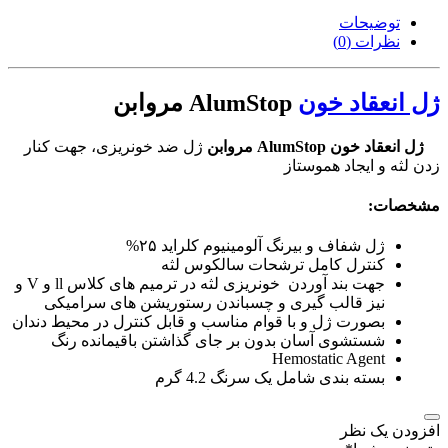
توضیحات
نظرات (0)
ژل انعقاد خون
AlumStop مروابن
ژل انعقاد خون AlumStop مروابن
ژل ضد خونریزی، جهت کنار
زدن لثه و ایجاد هموستاز
مشخصات:
ژل شفاف و بیرنگ آلومینیوم کلراید ۲۵%
کنترل کامل ترشحات سالکوس لثه
جهت بند آوردن خونریزی لثه در ترمیم های کلاس ll و V و
نیز قالب گیری و چسباندن رستوریشن های سرامیکی
بصورت ژل و با قوام مناسب و قابل کنترل در محیط دندان
شستشوی آسان بدون بر جای گذاشتن باقیمانده رنگ
Hemostatic Agent
بسته بندی شامل یک سرنگ 4.2 گرم
افزودن یک نظر