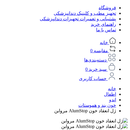
فروشگاه
تجهیز مطب و کلینیک دندانپزشکی
پشتیبانی و تعمیرات تجهیزات دندانپزشکی
راهنمای خرید
تماس با ما
خانه
مقایسه
0
دسته‌بندی‌ها
سبد خرید
0
حساب کاربری
خانه
اطفال
اندو
خون بند و هموستات
ژل انعقاد خون AlumStop مروابن