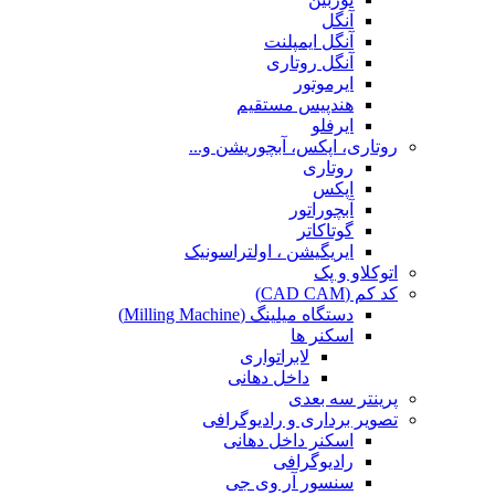
آنگل
آنگل ایمپلنت
آنگل روتاری
ایرموتور
هندپیس مستقیم
ایرفلو
روتاری، اپکس، آبچوریشن و...
روتاری
اپکس
آبچوراتور
گوتاکاتر
ایریگیشن ، اولتراسونیک
اتوکلاو و پک
کد کم (CAD CAM)
دستگاه میلینگ (Milling Machine)
اسکنر ها
لابراتواری
داخل دهانی
پرینتر سه بعدی
تصویر برداری و رادیوگرافی
اسکنر داخل دهانی
رادیوگرافی
سنسور آر وی جی