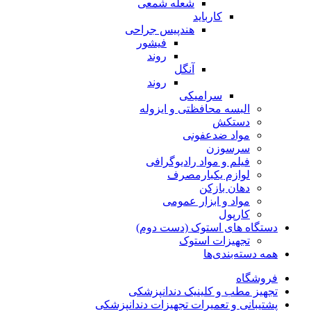
شعله شمعی
کارباید
هندپیس جراحی
فیشور
روند
آنگل
روند
سرامیکی
البسه محافظتی و ایزوله
دستکش
مواد ضدعفونی
سرسوزن
فیلم و مواد رادیوگرافی
لوازم یکبارمصرف
دهان بازکن
مواد و ابزار عمومی
کارپول
دستگاه های استوک (دست دوم)
تجهیزات استوک
همه دسته‌بندی‌ها
فروشگاه
تجهیز مطب و کلینیک دندانپزشکی
پشتیبانی و تعمیرات تجهیزات دندانپزشکی