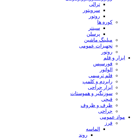
ترالی
سرویتور
روتور
کوره ها
سینتر
پرسلن
میلینگ ماشین
تجهیزات عمومی
روتور
ابزار و قلم
فورسپس
الواتور
قلم ترمیمی
رابردم و کلمپ
ابزار جراحی
سوزنگیر و هموستات
قیچی
ظرف و ظروف
جراحی
مواد عمومی
فرز
الماسه
روند