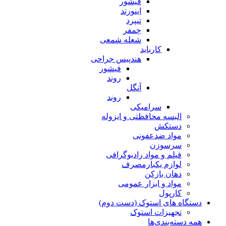
فیشور
اینورتد
تیپرد
چمفر
شعله شمعی
کارباید
هندپیس جراحی
فیشور
روند
آنگل
روند
سرامیکی
البسه محافظتی و ایزوله
دستکش
مواد ضدعفونی
سرسوزن
فیلم و مواد رادیوگرافی
لوازم یکبارمصرف
دهان بازکن
مواد و ابزار عمومی
کارپول
دستگاه های استوک (دست دوم)
تجهیزات استوک
همه دسته‌بندی‌ها