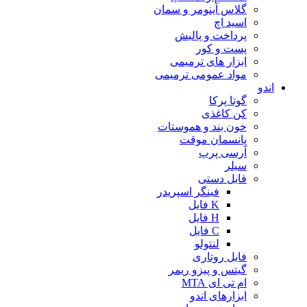
گلاس آینومر و سمان
اسید اچ
پرداخت و پالیش
پست و کور
ابزار های ترمیمی
مواد عمومی ترمیمی
اندو
گوتا پرکا
کن کاغذی
خون بند و هموستات
پانسمان موقت
آرسی پرپ
سیلر
فایل دستی
فینگر اسپریدر
K فایل
H فایل
C فایل
لنتولو
فایل روتاری
گیتس و پیزو ریمر
ام تی ای MTA
ابزارهای اندو