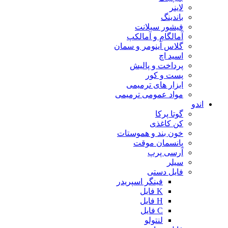
لاینر
باندینگ
فیشور سیلانت
آمالگام و آمالکپ
گلاس آینومر و سمان
اسید اچ
پرداخت و پالیش
پست و کور
ابزار های ترمیمی
مواد عمومی ترمیمی
اندو
گوتا پرکا
کن کاغذی
خون بند و هموستات
پانسمان موقت
آرسی پرپ
سیلر
فایل دستی
فینگر اسپریدر
K فایل
H فایل
C فایل
لنتولو