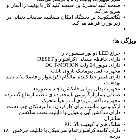
صفحه کلید لمسی: این صفحه کلید کار با یونیت را آسان و
سریع می‌کند.
نگاتسکوپ: این دستگاه امکان مشاهده ضایعات دندانی در
زیر نور را فراهم می‌کند.
ویژگی ها:
چراغ LED دو نور سنسور دار
دارای حافظه صندلی (کراشوار و RESET)
دارای موتور 24 ولت DC T-MOTION
مجهز به قفل پنوماتیک بازوی تابلت
دارای فیلتر جدا کننده آمالگام (کراشوار و فاضلاب) با تایید
بهداشت
مجهز به پدال مولتی فانکشن (چند منظوره)
صندلی بسار ارگونومی با محدوده ی تنظیم ارتفاع گسترده
مجهز به باکس ورودی آب و هوا متحرک
ارگونومی مناسب برای کارکردن دندانپزشکان چپ دست
دارای ساکشن آبی و هوایی با قابلیت نصب ساکشن
سانترال
شلنگ های با کیفیت بالا P.U
دارای کاسه کراشوار تمام سرامیکی با قابلیت چرخش ۱۸۰
درجه