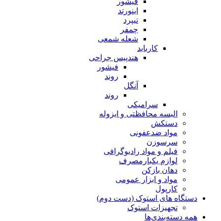
فیشور
اینورتد
تیپرد
چمفر
شعله شمعی
کارباید
هندپیس جراحی
فیشور
روند
آنگل
روند
سرامیکی
البسه محافظتی و ایزوله
دستکش
مواد ضدعفونی
سرسوزن
فیلم و مواد رادیوگرافی
لوازم یکبارمصرف
دهان بازکن
مواد و ابزار عمومی
کارپول
دستگاه های استوک (دست دوم)
تجهیزات استوک
همه دسته‌بندی‌ها