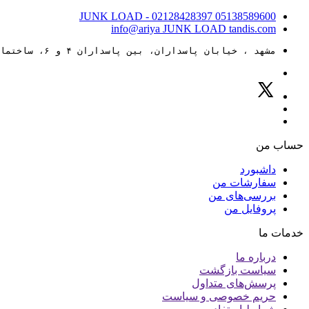
JUNK LOAD
- 02128428397
05138589600
info@ariya
JUNK LOAD
tandis.com
مشهد ، خیابان پاسداران، بین پاسداران ۴ و ۶، ساختمان ۸۸
حساب من
داشبورد
سفارشات من
بررسی‌های من
پروفایل من
خدمات ما
درباره ما
سیاست بازگشت
پرسش‌های متداول
حریم خصوصی و سیاست