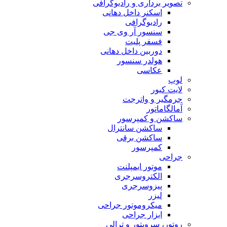
تصویر برداری و رادیوگرافی
اسکنر داخل دهانی
رادیوگرافی
سنسور آر وی جی
فسفر پلیت
دوربین داخل دهانی
هولدر سنسور
عکاسی
لوپ
لایت کیور
جرمگیر و واترجت
آمالگاماتور
ساکشن و کمپرسور
ساکشن سانترال
ساکشن برقی
کمپرسور
جراحی
موتور ایمپلنت
الکتروسرجری
پیزوسرجری
لیزر
میکروموتور جراحی
ابزار جراحی
روتور، سرویتور و ترالی