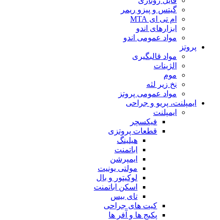
فایل روتاری
گیتس و پیزو ریمر
ام تی ای MTA
ابزارهای اندو
مواد عمومی اندو
پروتز
مواد قالبگیری
الژینات
موم
نخ زیر لثه
مواد عمومی پروتز
ایمپلنت، پریو و جراحی
ایمپلنت
فیکسچر
قطعات پروتزی
هیلینگ
اباتمنت
ایمپرشن
مولتی یونیت
لوکیتور و بال
اسکن اباتمنت
تای بیس
کیت های جراحی
پکیج ها و آفر ها