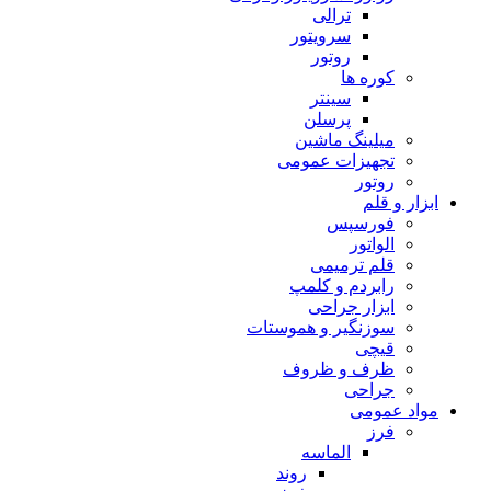
ترالی
سرویتور
روتور
کوره ها
سینتر
پرسلن
میلینگ ماشین
تجهیزات عمومی
روتور
ابزار و قلم
فورسپس
الواتور
قلم ترمیمی
رابردم و کلمپ
ابزار جراحی
سوزنگیر و هموستات
قیچی
ظرف و ظروف
جراحی
مواد عمومی
فرز
الماسه
روند