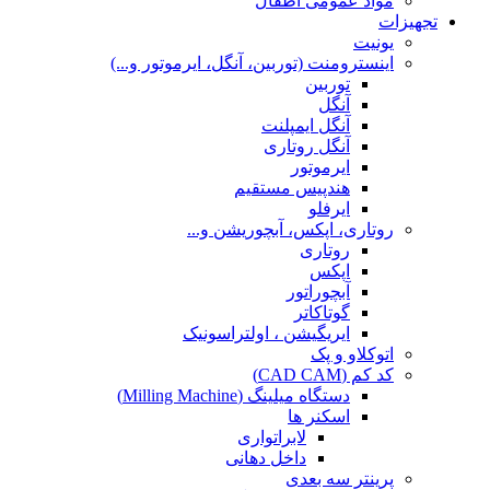
مواد عمومی اطفال
تجهیزات
یونیت
اینسترومنت (توربین، آنگل، ایرموتور و...)
توربین
آنگل
آنگل ایمپلنت
آنگل روتاری
ایرموتور
هندپیس مستقیم
ایرفلو
روتاری، اپکس، آبچوریشن و...
روتاری
اپکس
آبچوراتور
گوتاکاتر
ایریگیشن ، اولتراسونیک
اتوکلاو و پک
کد کم (CAD CAM)
دستگاه میلینگ (Milling Machine)
اسکنر ها
لابراتواری
داخل دهانی
پرینتر سه بعدی