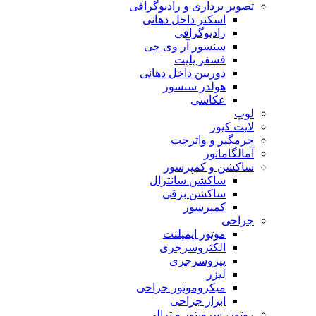
تصویر برداری و رادیوگرافی
اسکنر داخل دهانی
رادیوگرافی
سنسور آر وی جی
فسفر پلیت
دوربین داخل دهانی
هولدر سنسور
عکاسی
لوپ
لایت کیور
جرمگیر و واترجت
آمالگاماتور
ساکشن و کمپرسور
ساکشن سانترال
ساکشن برقی
کمپرسور
جراحی
موتور ایمپلنت
الکتروسرجری
پیزوسرجری
لیزر
میکروموتور جراحی
ابزار جراحی
روتور، سرویتور و ترالی