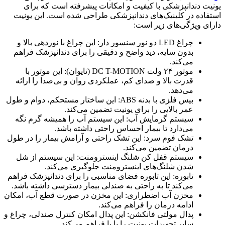
یونیت دندانپزشکی با کیفیت و امکانات پیشرفته است که برای
استفاده در کلینیک‌های دندانپزشکی طراحی شده است. این یونیت
دارای ویژگی‌های زیر است:
چراغ LED دو نور سنسور دار: این چراغ با نوردهی بالا و
بدون سایه، دید واضح و دقیقی را برای دندانپزشک فراهم
می‌کند.
موتور ۲۴ ولت DC T-MOTION (تایوان): این موتور با
قدرت بالا و صدای کم، عملکردی روان و بی‌صدا را ارائه
می‌دهد.
بیس فلزی با بدنه ABS: این ساختار مستحکم، دوام و طول
عمر بالایی را برای یونیت تضمین می‌کند.
سیستم گرمایش آب: این سیستم آب را همیشه گرم نگه
می‌دارد تا بیمار احساس راحتی داشته باشد.
تشک فوم سرد: این تشک راحتی و آرامش بیمار را در طول
درمان تضمین می‌کند.
سیستم قفل کن شلنگ اینسترومنت: این سیستم از شل
شدن شلنگ‌های اینسترومنت جلوگیری می‌کند.
تابوره: این تابوره فضای مناسبی را برای دندانپزشک فراهم
می‌کند تا به راحتی به صندلی بیمار دسترسی داشته باشد.
مخزن آب اضطراری: این مخزن در صورت قطع آب، امکان
ادامه درمان را فراهم می‌کند.
پدال مولتی فانکشن: این پدال امکان کنترل صندلی، چراغ و
سایر تجهیزات یونیت را با پا فراهم می‌کند.