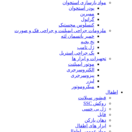
مواد بازسازی استخوان
پودر استخوان
ممبرین
گرانول
کنسلوس مچستیک
ملزومات جراحی ایمپلنت و جراحی فک و صورت
خمیر پانسمان لثه
نخ بخیه
ژل تامپ
پک جراحی استریل
تجهیزات و ابزار ها
موتور ایمپلنت
الکتروسرجری
پیزوسرجری
لیزر
میکروموتور
اطفال
فیشور سیلانت
روکش SSC
ژل بی حسی
فایل
دهان بازکن
ابزار های اطفال
مواد عمومی اطفال