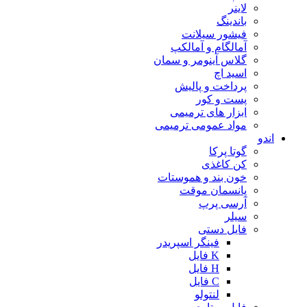
لاینر
باندینگ
فیشور سیلانت
آمالگام و آمالکپ
گلاس آینومر و سمان
اسید اچ
پرداخت و پالیش
پست و کور
ابزار های ترمیمی
مواد عمومی ترمیمی
اندو
گوتا پرکا
کن کاغذی
خون بند و هموستات
پانسمان موقت
آرسی پرپ
سیلر
فایل دستی
فینگر اسپریدر
K فایل
H فایل
C فایل
لنتولو