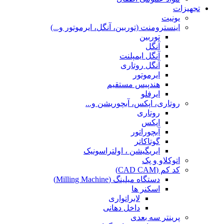
تجهیزات
یونیت
اینسترومنت (توربین، آنگل، ایرموتور و...)
توربین
آنگل
آنگل ایمپلنت
آنگل روتاری
ایرموتور
هندپیس مستقیم
ایرفلو
روتاری، اپکس، آبچوریشن و...
روتاری
اپکس
آبچوراتور
گوتاکاتر
ایریگیشن ، اولتراسونیک
اتوکلاو و پک
کد کم (CAD CAM)
دستگاه میلینگ (Milling Machine)
اسکنر ها
لابراتواری
داخل دهانی
پرینتر سه بعدی