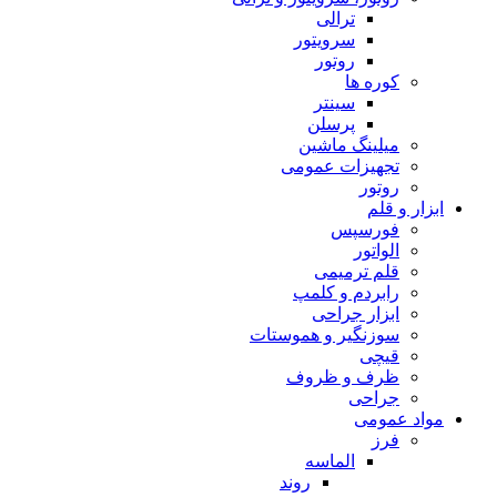
ترالی
سرویتور
روتور
کوره ها
سینتر
پرسلن
میلینگ ماشین
تجهیزات عمومی
روتور
ابزار و قلم
فورسپس
الواتور
قلم ترمیمی
رابردم و کلمپ
ابزار جراحی
سوزنگیر و هموستات
قیچی
ظرف و ظروف
جراحی
مواد عمومی
فرز
الماسه
روند