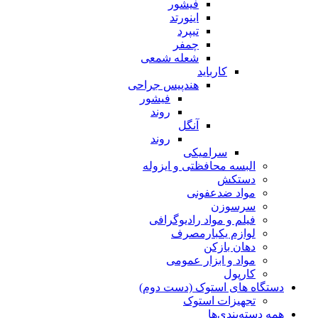
فیشور
اینورتد
تیپرد
چمفر
شعله شمعی
کارباید
هندپیس جراحی
فیشور
روند
آنگل
روند
سرامیکی
البسه محافظتی و ایزوله
دستکش
مواد ضدعفونی
سرسوزن
فیلم و مواد رادیوگرافی
لوازم یکبارمصرف
دهان بازکن
مواد و ابزار عمومی
کارپول
دستگاه های استوک (دست دوم)
تجهیزات استوک
همه دسته‌بندی‌ها