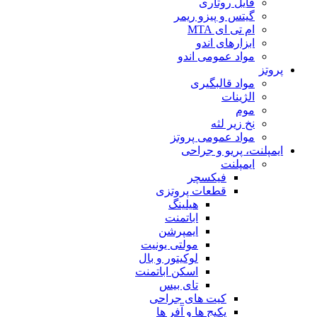
فایل روتاری
گیتس و پیزو ریمر
ام تی ای MTA
ابزارهای اندو
مواد عمومی اندو
پروتز
مواد قالبگیری
الژینات
موم
نخ زیر لثه
مواد عمومی پروتز
ایمپلنت، پریو و جراحی
ایمپلنت
فیکسچر
قطعات پروتزی
هیلینگ
اباتمنت
ایمپرشن
مولتی یونیت
لوکیتور و بال
اسکن اباتمنت
تای بیس
کیت های جراحی
پکیج ها و آفر ها