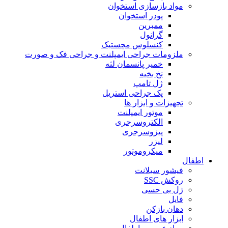
مواد بازسازی استخوان
پودر استخوان
ممبرین
گرانول
کنسلوس مچستیک
ملزومات جراحی ایمپلنت و جراحی فک و صورت
خمیر پانسمان لثه
نخ بخیه
ژل تامپ
پک جراحی استریل
تجهیزات و ابزار ها
موتور ایمپلنت
الکتروسرجری
پیزوسرجری
لیزر
میکروموتور
اطفال
فیشور سیلانت
روکش SSC
ژل بی حسی
فایل
دهان بازکن
ابزار های اطفال