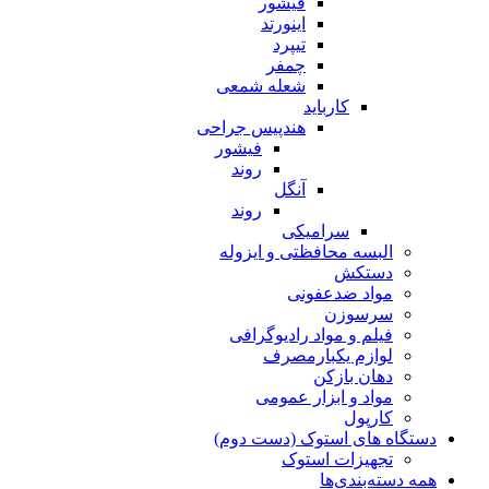
فیشور
اینورتد
تیپرد
چمفر
شعله شمعی
کارباید
هندپیس جراحی
فیشور
روند
آنگل
روند
سرامیکی
البسه محافظتی و ایزوله
دستکش
مواد ضدعفونی
سرسوزن
فیلم و مواد رادیوگرافی
لوازم یکبارمصرف
دهان بازکن
مواد و ابزار عمومی
کارپول
دستگاه های استوک (دست دوم)
تجهیزات استوک
همه دسته‌بندی‌ها