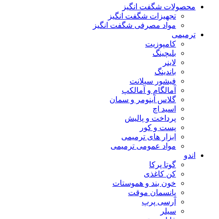
محصولات شگفت انگیز
تجهیزات شگفت انگیز
مواد مصرفی شگفت انگیز
ترمیمی
کامپوزیت
بلیچینگ
لاینر
باندینگ
فیشور سیلانت
آمالگام و آمالکپ
گلاس آینومر و سمان
اسید اچ
پرداخت و پالیش
پست و کور
ابزار های ترمیمی
مواد عمومی ترمیمی
اندو
گوتا پرکا
کن کاغذی
خون بند و هموستات
پانسمان موقت
آرسی پرپ
سیلر