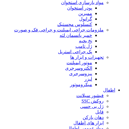
مواد بازسازی استخوان
پودر استخوان
ممبرین
گرانول
کنسلوس مچستیک
ملزومات جراحی ایمپلنت و جراحی فک و صورت
خمیر پانسمان لثه
نخ بخیه
ژل تامپ
پک جراحی استریل
تجهیزات و ابزار ها
موتور ایمپلنت
الکتروسرجری
پیزوسرجری
لیزر
میکروموتور
اطفال
فیشور سیلانت
روکش SSC
ژل بی حسی
فایل
دهان بازکن
ابزار های اطفال
مواد عمومی اطفال