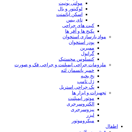
مولتی یونیت
لوکیتور و بال
اسکن اباتمنت
تای بیس
کیت های جراحی
پکیج ها و آفر ها
مواد بازسازی استخوان
پودر استخوان
ممبرین
گرانول
کنسلوس مچستیک
ملزومات جراحی ایمپلنت و جراحی فک و صورت
خمیر پانسمان لثه
نخ بخیه
ژل تامپ
پک جراحی استریل
تجهیزات و ابزار ها
موتور ایمپلنت
الکتروسرجری
پیزوسرجری
لیزر
میکروموتور
اطفال
فیشور سیلانت