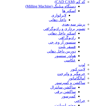
کد کم (CAD CAM)
دستگاه میلینگ (Milling Machine)
اسکنر ها
لابراتواری
داخل دهانی
پرینتر سه بعدی
تصویر برداری و رادیوگرافی
اسکنر داخل دهانی
رادیوگرافی
سنسور آر وی جی
فسفر پلیت
دوربین داخل دهانی
هولدر سنسور
عکاسی
لوپ
لایت کیور
جرمگیر و واترجت
آمالگاماتور
ساکشن و کمپرسور
ساکشن سانترال
ساکشن برقی
کمپرسور
جراحی
موتور ایمپلنت