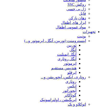
روکش SSC
ژل بی حسی
فایل
دهان بازکن
ابزار های اطفال
مواد عمومی اطفال
تجهیزات
یونیت
اینسترومنت (توربین، آنگل، ایرموتور و...)
توربین
آنگل
آنگل ایمپلنت
آنگل روتاری
ایرموتور
هندپیس مستقیم
ایرفلو
روتاری، اپکس، آبچوریشن و...
روتاری
اپکس
آبچوراتور
گوتاکاتر
ایریگیشن ، اولتراسونیک
اتوکلاو و پک