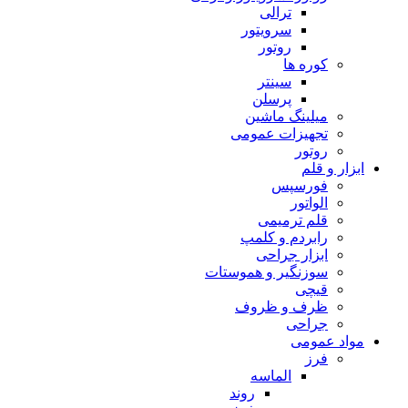
ترالی
سرویتور
روتور
کوره ها
سینتر
پرسلن
میلینگ ماشین
تجهیزات عمومی
روتور
ابزار و قلم
فورسپس
الواتور
قلم ترمیمی
رابردم و کلمپ
ابزار جراحی
سوزنگیر و هموستات
قیچی
ظرف و ظروف
جراحی
مواد عمومی
فرز
الماسه
روند