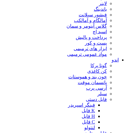
لاینر
باندینگ
فیشور سیلانت
آمالگام و آمالکپ
گلاس آینومر و سمان
اسید اچ
پرداخت و پالیش
پست و کور
ابزار های ترمیمی
مواد عمومی ترمیمی
اندو
گوتا پرکا
کن کاغذی
خون بند و هموستات
پانسمان موقت
آرسی پرپ
سیلر
فایل دستی
فینگر اسپریدر
K فایل
H فایل
C فایل
لنتولو