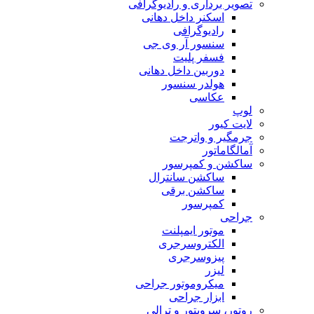
تصویر برداری و رادیوگرافی
اسکنر داخل دهانی
رادیوگرافی
سنسور آر وی جی
فسفر پلیت
دوربین داخل دهانی
هولدر سنسور
عکاسی
لوپ
لایت کیور
جرمگیر و واترجت
آمالگاماتور
ساکشن و کمپرسور
ساکشن سانترال
ساکشن برقی
کمپرسور
جراحی
موتور ایمپلنت
الکتروسرجری
پیزوسرجری
لیزر
میکروموتور جراحی
ابزار جراحی
روتور، سرویتور و ترالی