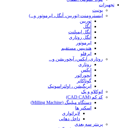
تجهیزات
یونیت
اینسترومنت (توربین، آنگل، ایرموتور و...)
توربین
آنگل
آنگل ایمپلنت
آنگل روتاری
ایرموتور
هندپیس مستقیم
ایرفلو
روتاری، اپکس، آبچوریشن و...
روتاری
اپکس
آبچوراتور
گوتاکاتر
ایریگیشن ، اولتراسونیک
اتوکلاو و پک
کد کم (CAD CAM)
دستگاه میلینگ (Milling Machine)
اسکنر ها
لابراتواری
داخل دهانی
پرینتر سه بعدی