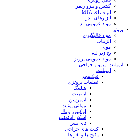
فایل روتاری
گیتس و پیزو ریمر
ام تی ای MTA
ابزارهای اندو
مواد عمومی اندو
پروتز
مواد قالبگیری
الژینات
موم
نخ زیر لثه
مواد عمومی پروتز
ایمپلنت، پریو و جراحی
ایمپلنت
فیکسچر
قطعات پروتزی
هیلینگ
اباتمنت
ایمپرشن
مولتی یونیت
لوکیتور و بال
اسکن اباتمنت
تای بیس
کیت های جراحی
پکیج ها و آفر ها