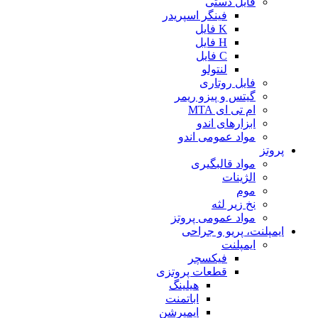
فایل دستی
فینگر اسپریدر
K فایل
H فایل
C فایل
لنتولو
فایل روتاری
گیتس و پیزو ریمر
ام تی ای MTA
ابزارهای اندو
مواد عمومی اندو
پروتز
مواد قالبگیری
الژینات
موم
نخ زیر لثه
مواد عمومی پروتز
ایمپلنت، پریو و جراحی
ایمپلنت
فیکسچر
قطعات پروتزی
هیلینگ
اباتمنت
ایمپرشن