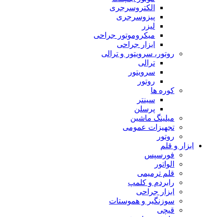
الکتروسرجری
پیزوسرجری
لیزر
میکروموتور جراحی
ابزار جراحی
روتور، سرویتور و ترالی
ترالی
سرویتور
روتور
کوره ها
سینتر
پرسلن
میلینگ ماشین
تجهیزات عمومی
روتور
ابزار و قلم
فورسپس
الواتور
قلم ترمیمی
رابردم و کلمپ
ابزار جراحی
سوزنگیر و هموستات
قیچی