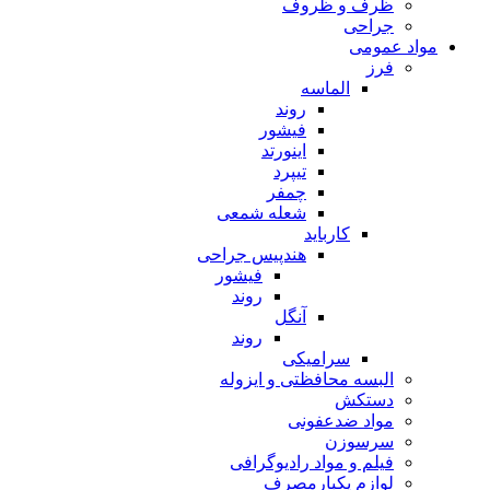
ظرف و ظروف
جراحی
مواد عمومی
فرز
الماسه
روند
فیشور
اینورتد
تیپرد
چمفر
شعله شمعی
کارباید
هندپیس جراحی
فیشور
روند
آنگل
روند
سرامیکی
البسه محافظتی و ایزوله
دستکش
مواد ضدعفونی
سرسوزن
فیلم و مواد رادیوگرافی
لوازم یکبارمصرف