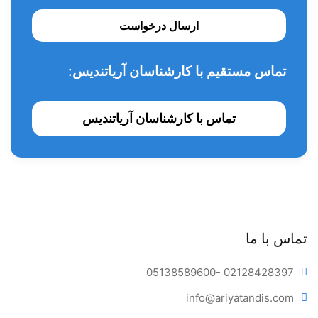
باقابلیت نصب چراغ ال ای دی زیبا همراه سنسور
ارسال درخواست
با قابلیت نصب مخزن آب اضطراری و شستشو شلنگهای داخلی
جهت کنترل عفونت مطابق استاندارد
تماس مستقیم با کارشناسان آریاتندیس:
قابلیت نصب آبگرمکن لیوان پر کن
قابلیت نصب لایت کیور
تماس با کارشناسان آریاتندیس
قابلیت نصب سیستم فایبراپتیک
قابلیت نصب ساکشن مرکزی مطابق استاندارد جهانی
قابلت نصب امالگام سپریتور مطابق استاندارد جهانی
قابلیت نصب موتور ایمپلنت
تماس با ما
قابلیت نصب میکروموتور
. شما می توانید یونیت دندانپزشکی اکباتان مدل ES100 را به
05138589600
- 02128428397
صورت نقدی یا اقساطی از شرکت آریا تندیس تهیه کنید.
info@ariya
tandis.com