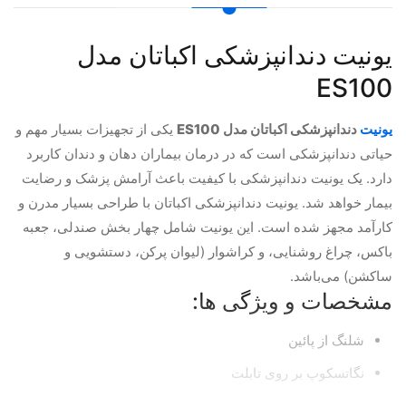
یونیت دندانپزشکی اکباتان مدل
ES100
یونیت
دندانپزشکی اکباتان مدل ES100
یکی از تجهیزات بسیار مهم و
حیاتی دندانپزشکی است که در درمان بیماران دهان و دندان کاربرد
دارد. یک یونیت دندانپزشکی با کیفیت باعث آرامش پزشک و رضایت
بیمار خواهد شد. یونیت دندانپزشکی اکباتان با طراحی بسیار مدرن و
کارآمد مجهز شده است. این یونیت شامل چهار بخش صندلی، جعبه
باکس، چراغ روشنایی، و کراشوار (لیوان پرکن، دستشویی و
ساکشن) می‌باشد.
مشخصات و ویژگی ها:
شلنگ از پائین
نگاتسکوپ بر روی تابلت
سینی ابزار بزرگ با قابلیت چرخش نامحدود