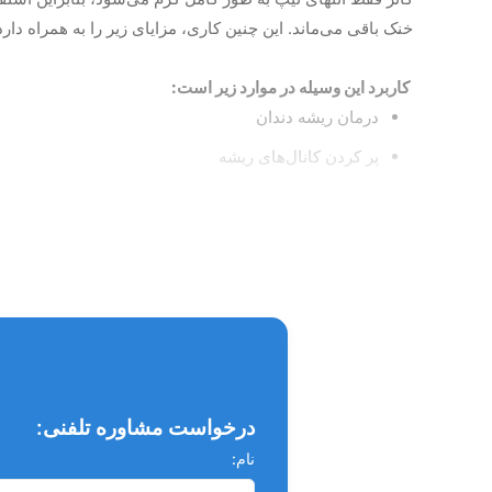
خنک باقی می‌ماند. این چنین کاری، مزایای زیر را به همراه دارد: 1.راحتی بیشتر بیماران 2. صرفه‌جویی در نگهداری شارژ با
کاربرد این وسیله در موارد زیر است:
درمان ریشه دندان
پر کردن کانال‌های ریشه
درمان عفونت دندان
پاکسازی کانال ریشه
شکل دهی کانال ریشه
ویژگی های تیپ گان EIGHTEETH fast pack :
ساخت کشور چین
درخواست مشاوره تلفنی:
قابل اتوکلاو
نام:
دارای طراحی زیبا و ارگونومیک