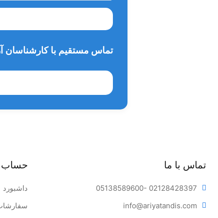
تماس مستقیم با کارشناسان آر
تماس با ما
حساب 
- 02128428397
05138589600
داشبورد
tandis.com
info@ariya
سفارشات