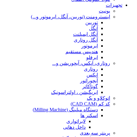
تجهیزات
یونیت
اینسترومنت (توربین، آنگل، ایرموتور و...)
توربین
آنگل
آنگل ایمپلنت
آنگل روتاری
ایرموتور
هندپیس مستقیم
ایرفلو
روتاری، اپکس، آبچوریشن و...
روتاری
اپکس
آبچوراتور
گوتاکاتر
ایریگیشن ، اولتراسونیک
اتوکلاو و پک
کد کم (CAD CAM)
دستگاه میلینگ (Milling Machine)
اسکنر ها
لابراتواری
داخل دهانی
پرینتر سه بعدی