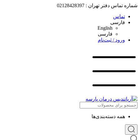
شماره تماس دفتر تهران : 02128428397
تماس
فارسی
English
فارسی
ورود / ثبت‌نام
همه دسته‌بندی‌ها