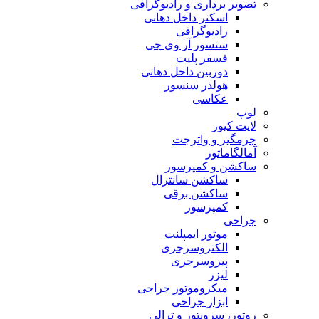
تصویر برداری و رادیوگرافی
اسکنر داخل دهانی
رادیوگرافی
سنسور آر وی جی
فسفر پلیت
دوربین داخل دهانی
هولدر سنسور
عکاسی
لوپ
لایت کیور
جرمگیر و واترجت
آمالگاماتور
ساکشن و کمپرسور
ساکشن سانترال
ساکشن برقی
کمپرسور
جراحی
موتور ایمپلنت
الکتروسرجری
پیزوسرجری
لیزر
میکروموتور جراحی
ابزار جراحی
روتور، سرویتور و ترالی