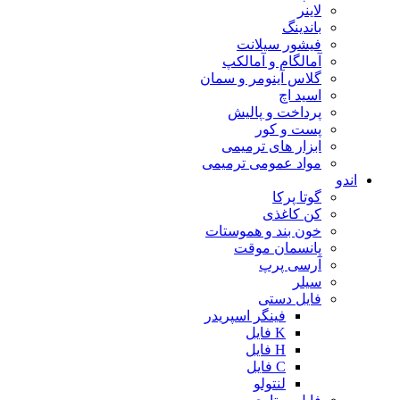
لاینر
باندینگ
فیشور سیلانت
آمالگام و آمالکپ
گلاس آینومر و سمان
اسید اچ
پرداخت و پالیش
پست و کور
ابزار های ترمیمی
مواد عمومی ترمیمی
اندو
گوتا پرکا
کن کاغذی
خون بند و هموستات
پانسمان موقت
آرسی پرپ
سیلر
فایل دستی
فینگر اسپریدر
K فایل
H فایل
C فایل
لنتولو