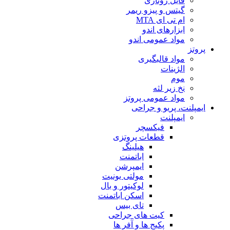
فایل روتاری
گیتس و پیزو ریمر
ام تی ای MTA
ابزارهای اندو
مواد عمومی اندو
پروتز
مواد قالبگیری
الژینات
موم
نخ زیر لثه
مواد عمومی پروتز
ایمپلنت، پریو و جراحی
ایمپلنت
فیکسچر
قطعات پروتزی
هیلینگ
اباتمنت
ایمپرشن
مولتی یونیت
لوکیتور و بال
اسکن اباتمنت
تای بیس
کیت های جراحی
پکیج ها و آفر ها