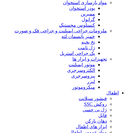
مواد بازسازی استخوان
پودر استخوان
ممبرین
گرانول
کنسلوس مچستیک
ملزومات جراحی ایمپلنت و جراحی فک و صورت
خمیر پانسمان لثه
نخ بخیه
ژل تامپ
پک جراحی استریل
تجهیزات و ابزار ها
موتور ایمپلنت
الکتروسرجری
پیزوسرجری
لیزر
میکروموتور
اطفال
فیشور سیلانت
روکش SSC
ژل بی حسی
فایل
دهان بازکن
ابزار های اطفال
مواد عمومی اطفال