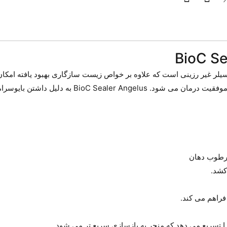
امیک BioC Sealer Angelus با بیس MTA، یک سیلر غیر رزینی است که علاوه بر خواص زیست سازگار
کند. همچنین به دلیل خواص بیولوژیکی وph بالا باعث ای
مرطوب دهان
 را تسریع می دهد که منجر به بازسازی سریع تر می شود.