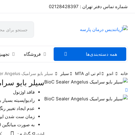
شماره تماس دفتر تهران : 02128428397
همه دسته‌بندی‌ها
فروشگاه
تجهیز
خانه
اندو
ام تی ای MTA
سیلر
سیلر بایو سرامیک BioC Sealer Angelus
سیلر بایو سرامیک ler Angelus
فاقد اوژنول
رادیواپسیته بسیار با
عدم ایجاد تغییر ر
زمان ست شدن این محصول 60-120د
به صورت میانگین 10-12 کانال را ساپورت میکند.
اشتراک‌گذاری: