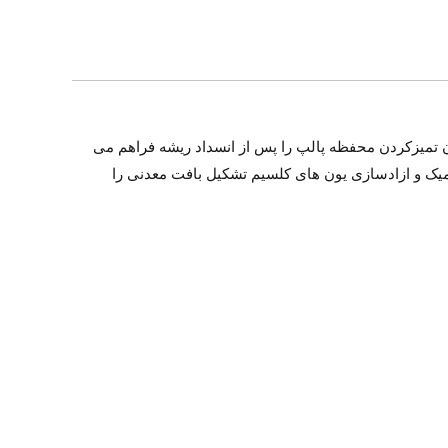
ی بهبود یافته امکان تمیزکردن محفظه پالپ را پس از انسداد ریشه فراهم می
منی و موفقیت درمان می شود. BioC Sealer Angelus به دلیل داشتن بایوسرامیک و ازادسازی یون های کلسیم تشکیل بافت معدنی را