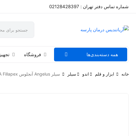
شماره تماس دفتر تهران : 02128428397
همه دسته‌بندی‌ها
فروشگاه
تجهیز
خانه
ابزار و قلم
اندو
سیلر
سیلر Angelus آنجلوس MTA Fillapex