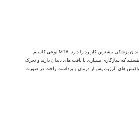
Angelus آنجلوس MTA Fillapex ماده پر کننده کانال ریشه ساخت کشور برزیل می باشد نوعی سرامیک است که در کلینیک‌های دندان پزشکی بیشترین کاربرد را دارد. MTA نوعی کلسیم
تند که سازگاری بسیاری با بافت­ های دندان دارند و تحرک
جاد واكنش هاي آلرژيك پس از درمان و برداشت راحت در صورت