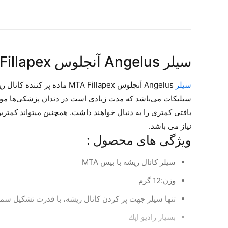
سیلر Angelus آنجلوس MTA Fillapex
سیلر
سیلیکات می‌باشد که مدت‌ زیادی است در دندان پزشکی‌ها مورد
بافتی کمتری را به دنبال خواهند داشت. همچنین می­تواند کمت
نياز می باشد.
ویژگی های محصول :
سيلر كانال ريشه با بيس MTA
وزن:12 گرم
تنها سيلر جهت پر كردن كانال ريشه، با قدرت تشكيل سم
بسيار راديو اپك