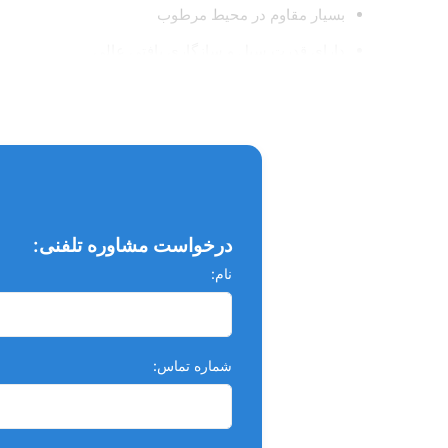
بسيار مقاوم در محيط مرطوب
داراي قدرت سيل و سازگاري بافتي عالي
عدم ايجاد واكنش هاي آلرژيك پس از درمان
برداشت راحت در صورت نياز
زمان كاركرد:23 دقيقه
زمان سفت شدن:2 ساعت و 10 دقيقه
درخواست مشاوره تلفنی:
نام:
شماره تماس: