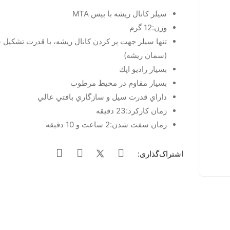
سيلر كانال ريشه با بيس MTA
وزن:12 گرم
تنها سيلر جهت پر كردن كانال ريشه، با قدرت تشكيل 
(سمان ريشه)
بسيار راديو اپك
بسيار مقاوم در محيط مرطوب
داراي قدرت سيل و سازگاري بافتي عالي
زمان كاركرد:23 دقيقه
زمان سفت شدن:2 ساعت و 10 دقيقه
اشتراک‌گذاری: