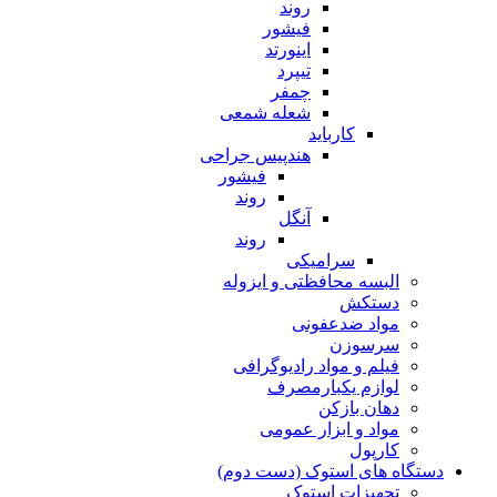
روند
فیشور
اینورتد
تیپرد
چمفر
شعله شمعی
کارباید
هندپیس جراحی
فیشور
روند
آنگل
روند
سرامیکی
البسه محافظتی و ایزوله
دستکش
مواد ضدعفونی
سرسوزن
فیلم و مواد رادیوگرافی
لوازم یکبارمصرف
دهان بازکن
مواد و ابزار عمومی
کارپول
دستگاه های استوک (دست دوم)
تجهیزات استوک