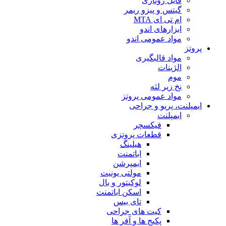
فایل روتاری
گیتس و پیزو ریمر
ام تی ای MTA
ابزارهای اندو
مواد عمومی اندو
پروتز
مواد قالبگیری
الژینات
موم
نخ زیر لثه
مواد عمومی پروتز
ایمپلنت، پریو و جراحی
ایمپلنت
فیکسچر
قطعات پروتزی
هیلینگ
اباتمنت
ایمپرشن
مولتی یونیت
لوکیتور و بال
اسکن اباتمنت
تای بیس
کیت های جراحی
پکیج ها و آفر ها