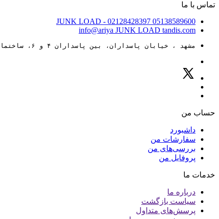
تماس با ما
JUNK LOAD
- 02128428397
05138589600
info@ariya
JUNK LOAD
tandis.com
مشهد ، خیابان پاسداران، بین پاسداران ۴ و ۶، ساختمان ۸۸
حساب من
داشبورد
سفارشات من
بررسی‌های من
پروفایل من
خدمات ما
درباره ما
سیاست بازگشت
پرسش‌های متداول