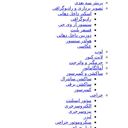
پرینتر سه بعدی
تصویر برداری و رادیوگرافی
اسکنر داخل دهانی
رادیوگرافی
سنسور آر وی جی
فسفر پلیت
دوربین داخل دهانی
هولدر سنسور
عکاسی
لوپ
لایت کیور
جرمگیر و واترجت
آمالگاماتور
ساکشن و کمپرسور
ساکشن سانترال
ساکشن برقی
کمپرسور
جراحی
موتور ایمپلنت
الکتروسرجری
پیزوسرجری
لیزر
میکروموتور جراحی
ابزار جراحی