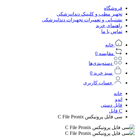
فروشگاه
تجهیز مطب و کلینیک دندانپزشکی
پشتیبانی و تعمیرات تجهیزات دندانپزشکی
راهنمای خرید
تماس با ما
خانه
مقایسه
0
دسته‌بندی‌ها
سبد خرید
0
حساب کاربری
خانه
اندو
فایل دستی
C فایل
سی فایل پرونیکس C File Pronix