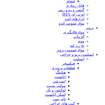
لنتولو
فایل روتاری
گیتس و پیزو ریمر
ام تی ای MTA
ابزارهای اندو
مواد عمومی اندو
پروتز
مواد قالبگیری
الژینات
موم
نخ زیر لثه
مواد عمومی پروتز
ایمپلنت، پریو و جراحی
ایمپلنت
فیکسچر
قطعات پروتزی
هیلینگ
اباتمنت
ایمپرشن
مولتی یونیت
لوکیتور و بال
اسکن اباتمنت
تای بیس
کیت های جراحی