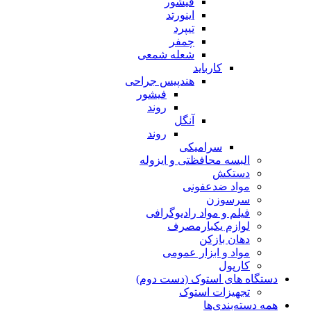
فیشور
اینورتد
تیپرد
چمفر
شعله شمعی
کارباید
هندپیس جراحی
فیشور
روند
آنگل
روند
سرامیکی
البسه محافظتی و ایزوله
دستکش
مواد ضدعفونی
سرسوزن
فیلم و مواد رادیوگرافی
لوازم یکبارمصرف
دهان بازکن
مواد و ابزار عمومی
کارپول
دستگاه های استوک (دست دوم)
تجهیزات استوک
همه دسته‌بندی‌ها