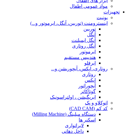
ابزار های اطفال
مواد عمومی اطفال
تجهیزات
یونیت
اینسترومنت (توربین، آنگل، ایرموتور و...)
توربین
آنگل
آنگل ایمپلنت
آنگل روتاری
ایرموتور
هندپیس مستقیم
ایرفلو
روتاری، اپکس، آبچوریشن و...
روتاری
اپکس
آبچوراتور
گوتاکاتر
ایریگیشن ، اولتراسونیک
اتوکلاو و پک
کد کم (CAD CAM)
دستگاه میلینگ (Milling Machine)
اسکنر ها
لابراتواری
داخل دهانی