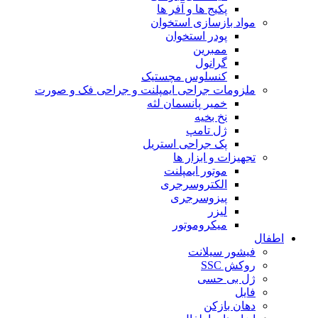
پکیج ها و آفر ها
مواد بازسازی استخوان
پودر استخوان
ممبرین
گرانول
کنسلوس مچستیک
ملزومات جراحی ایمپلنت و جراحی فک و صورت
خمیر پانسمان لثه
نخ بخیه
ژل تامپ
پک جراحی استریل
تجهیزات و ابزار ها
موتور ایمپلنت
الکتروسرجری
پیزوسرجری
لیزر
میکروموتور
اطفال
فیشور سیلانت
روکش SSC
ژل بی حسی
فایل
دهان بازکن