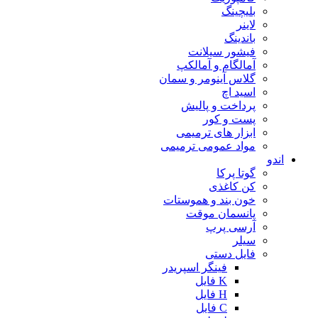
بلیچینگ
لاینر
باندینگ
فیشور سیلانت
آمالگام و آمالکپ
گلاس آینومر و سمان
اسید اچ
پرداخت و پالیش
پست و کور
ابزار های ترمیمی
مواد عمومی ترمیمی
اندو
گوتا پرکا
کن کاغذی
خون بند و هموستات
پانسمان موقت
آرسی پرپ
سیلر
فایل دستی
فینگر اسپریدر
K فایل
H فایل
C فایل