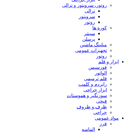
روتور، سرویتور و ترالی
ترالی
سرویتور
روتور
کوره ها
سینتر
پرسلن
میلینگ ماشین
تجهیزات عمومی
روتور
ابزار و قلم
فورسپس
الواتور
قلم ترمیمی
رابردم و کلمپ
ابزار جراحی
سوزنگیر و هموستات
قیچی
ظرف و ظروف
جراحی
مواد عمومی
فرز
الماسه