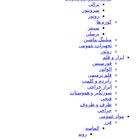
ترالی
سرویتور
روتور
کوره ها
سینتر
پرسلن
میلینگ ماشین
تجهیزات عمومی
روتور
ابزار و قلم
فورسپس
الواتور
قلم ترمیمی
رابردم و کلمپ
ابزار جراحی
سوزنگیر و هموستات
قیچی
ظرف و ظروف
جراحی
مواد عمومی
فرز
الماسه
روند