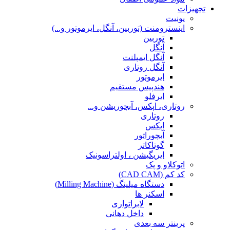
تجهیزات
یونیت
اینسترومنت (توربین، آنگل، ایرموتور و...)
توربین
آنگل
آنگل ایمپلنت
آنگل روتاری
ایرموتور
هندپیس مستقیم
ایرفلو
روتاری، اپکس، آبچوریشن و...
روتاری
اپکس
آبچوراتور
گوتاکاتر
ایریگیشن ، اولتراسونیک
اتوکلاو و پک
کد کم (CAD CAM)
دستگاه میلینگ (Milling Machine)
اسکنر ها
لابراتواری
داخل دهانی
پرینتر سه بعدی