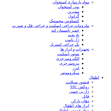
مواد بازسازی استخوان
پودر استخوان
ممبرین
گرانول
کنسلوس مچستیک
ملزومات جراحی ایمپلنت و جراحی فک و صورت
خمیر پانسمان لثه
نخ بخیه
ژل تامپ
پک جراحی استریل
تجهیزات و ابزار ها
موتور ایمپلنت
الکتروسرجری
پیزوسرجری
لیزر
میکروموتور
اطفال
فیشور سیلانت
روکش SSC
ژل بی حسی
فایل
دهان بازکن
ابزار های اطفال
مواد عمومی اطفال