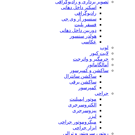
تصویر برداری و رادیوگرافی
اسکنر داخل دهانی
رادیوگرافی
سنسور آر وی جی
فسفر پلیت
دوربین داخل دهانی
هولدر سنسور
عکاسی
لوپ
لایت کیور
جرمگیر و واترجت
آمالگاماتور
ساکشن و کمپرسور
ساکشن سانترال
ساکشن برقی
کمپرسور
جراحی
موتور ایمپلنت
الکتروسرجری
پیزوسرجری
لیزر
میکروموتور جراحی
ابزار جراحی
روتور، سرویتور و ترالی