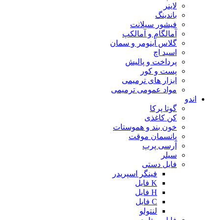
لاینر
باندینگ
فیشور سیلانت
آمالگام و آمالکپ
گلاس آینومر و سمان
اسید اچ
پرداخت و پالیش
پست و کور
ابزار های ترمیمی
مواد عمومی ترمیمی
اندو
گوتا پرکا
کن کاغذی
خون بند و هموستات
پانسمان موقت
آرسی پرپ
سیلر
فایل دستی
فینگر اسپریدر
K فایل
H فایل
C فایل
لنتولو