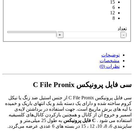
15
6
12
8
تعداد
+
-
توضیحات
مشخصات
نظرات (0)
سی فایل پرونیکس C File Pronix
سی فایل پرونیکس C File Pronix از جنس استیل ضد زنگ یا نیکل
کروم ساخته شده و دارای یک دسته بلند و یک انتهای باریک و خمیده
با لبه های برش مارپیچ است. جهت استفاده در برداشتن لایه‌ی
اسمیر و خروج آن از کانال و همچنین بازکردن کانال‌های کلسیفیه
استفاده می شود .
C فایل پرونیکس
به طول 25 میلی‌متر و
سایزبندی 6، 8، 10، 12 ، 15 در بسته‌ های 6 عددی عرضه می‌گردد.