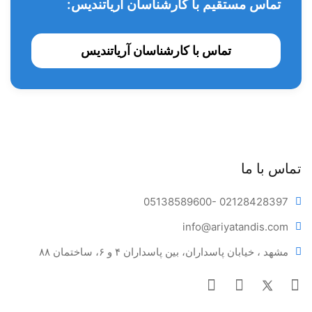
تماس مستقیم با کارشناسان آریاتندیس:
تماس با کارشناسان آریاتندیس
تماس با ما
05138589600
- 02128428397
info@ariya
tandis.com
مشهد ، خیابان پاسداران، بین پاسداران ۴ و ۶، ساختمان ۸۸