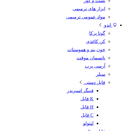
پست و کور
ابزار های ترمیمی
مواد عمومی ترمیمی
اندو
گوتا پرکا
کن کاغذی
خون بند و هموستات
پانسمان موقت
آرسی پرپ
سیلر
فایل دستی
فینگر اسپریدر
K فایل
H فایل
C فایل
لنتولو