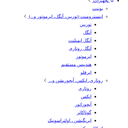
تجهیزات
یونیت
اینسترومنت (توربین، آنگل، ایرموتور و...)
توربین
آنگل
آنگل ایمپلنت
آنگل روتاری
ایرموتور
هندپیس مستقیم
ایرفلو
روتاری، اپکس، آبچوریشن و...
روتاری
اپکس
آبچوراتور
گوتاکاتر
ایریگیشن ، اولتراسونیک