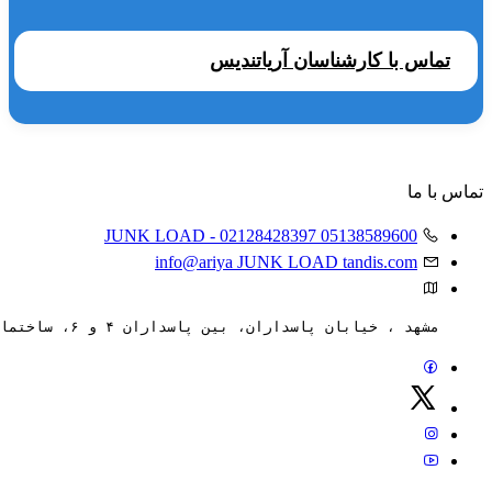
تماس با کارشناسان آریاتندیس
تماس با ما
JUNK LOAD
- 02128428397
05138589600
info@ariya
JUNK LOAD
tandis.com
مشهد ، خیابان پاسداران، بین پاسداران ۴ و ۶، ساختمان ۸۸