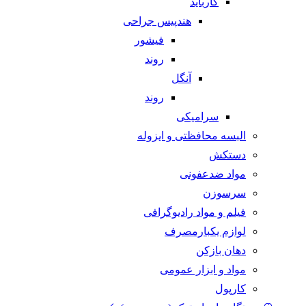
کارباید
هندپیس جراحی
فیشور
روند
آنگل
روند
سرامیکی
البسه محافظتی و ایزوله
دستکش
مواد ضدعفونی
سرسوزن
فیلم و مواد رادیوگرافی
لوازم یکبارمصرف
دهان بازکن
مواد و ابزار عمومی
کارپول