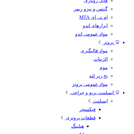
فایل روتاری
گیتس و پیزو ریمر
ام تی ای MTA
ابزارهای اندو
مواد عمومی اندو
پروتز
مواد قالبگیری
الژینات
موم
نخ زیر لثه
مواد عمومی پروتز
ایمپلنت، پریو و جراحی
ایمپلنت
فیکسچر
قطعات پروتزی
هیلینگ