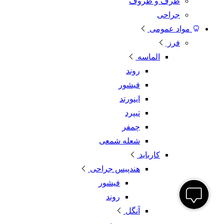
ظرف و ظروف
جراحی
مواد عمومی
فرز
الماسه
روند
فیشور
اینورتد
تیپرد
چمفر
شعله شمعی
کارباید
هندپیس جراحی
فیشور
روند
آنگل