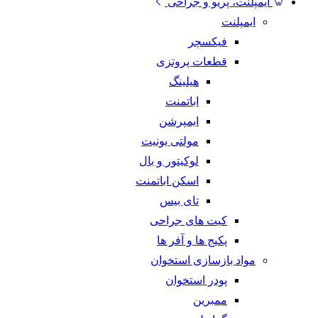
ایمپلنت، پریو و جراحی
ایمپلنت
فیکسچر
قطعات پروتزی
هیلینگ
اباتمنت
ایمپرشن
مولتی یونیت
لوکیتور و بال
اسکن اباتمنت
تای بیس
کیت های جراحی
پکیج ها و آفر ها
مواد بازسازی استخوان
پودر استخوان
ممبرین