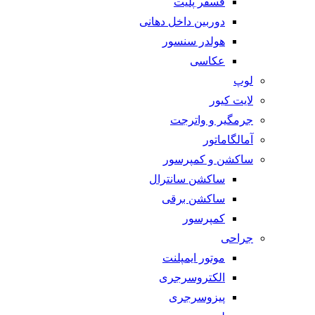
فسفر پلیت
دوربین داخل دهانی
هولدر سنسور
عکاسی
لوپ
لایت کیور
جرمگیر و واترجت
آمالگاماتور
ساکشن و کمپرسور
ساکشن سانترال
ساکشن برقی
کمپرسور
جراحی
موتور ایمپلنت
الکتروسرجری
پیزوسرجری