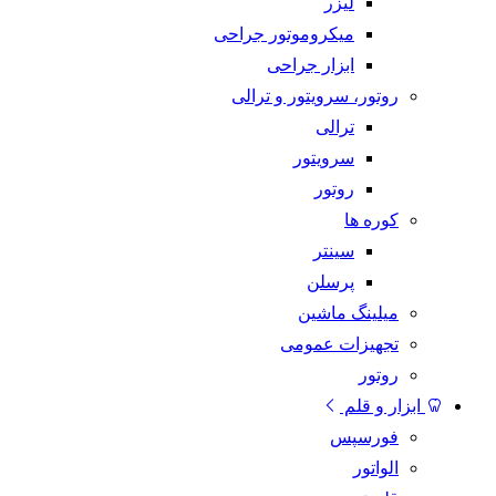
لیزر
میکروموتور جراحی
ابزار جراحی
روتور، سرویتور و ترالی
ترالی
سرویتور
روتور
کوره ها
سینتر
پرسلن
میلینگ ماشین
تجهیزات عمومی
روتور
ابزار و قلم
فورسپس
الواتور