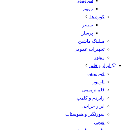
سرویتور
روتور
کوره ها
سینتر
پرسلن
میلینگ ماشین
تجهیزات عمومی
روتور
ابزار و قلم
فورسپس
الواتور
قلم ترمیمی
رابردم و کلمپ
ابزار جراحی
سوزنگیر و هموستات
قیچی