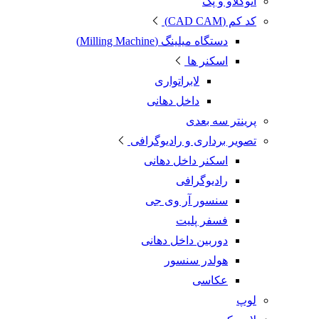
اتوکلاو و پک
کد کم (CAD CAM)
دستگاه میلینگ (Milling Machine)
اسکنر ها
لابراتواری
داخل دهانی
پرینتر سه بعدی
تصویر برداری و رادیوگرافی
اسکنر داخل دهانی
رادیوگرافی
سنسور آر وی جی
فسفر پلیت
دوربین داخل دهانی
هولدر سنسور
عکاسی
لوپ