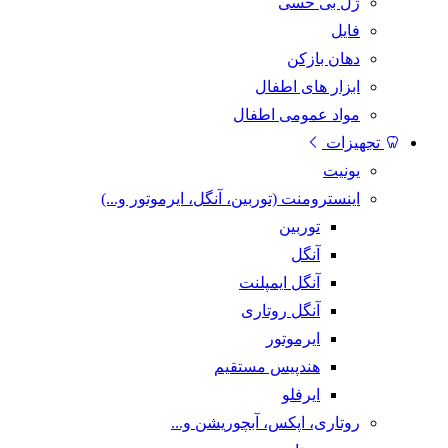
ژل بی حسی
فایل
دهان بازکن
ابزار های اطفال
مواد عمومی اطفال
تجهیزات
یونیت
اینسترومنت (توربین، آنگل، ایرموتور و...)
توربین
آنگل
آنگل ایمپلنت
آنگل روتاری
ایرموتور
هندپیس مستقیم
ایرفلو
روتاری، اپکس، آبچوریشن و...