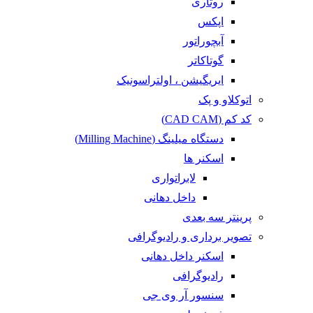
روتاری
اپکس
آبچوراتور
گوتاکاتر
ایریگیشن ، اولتراسونیک
اتوکلاو و پک
کد کم (CAD CAM)
دستگاه میلینگ (Milling Machine)
اسکنر ها
لابراتواری
داخل دهانی
پرینتر سه بعدی
تصویر برداری و رادیوگرافی
اسکنر داخل دهانی
رادیوگرافی
سنسور آر وی جی