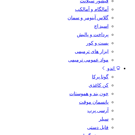
فیشور سیلانت
آمالگام و آمالکپ
گلاس آینومر و سمان
اسید اچ
پرداخت و پالیش
پست و کور
ابزار های ترمیمی
مواد عمومی ترمیمی
اندو
گوتا پرکا
کن کاغذی
خون بند و هموستات
پانسمان موقت
آرسی پرپ
سیلر
فایل دستی