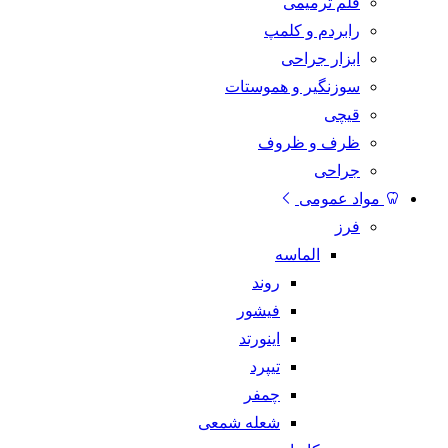
قلم ترمیمی
رابردم و کلمپ
ابزار جراحی
سوزنگیر و هموستات
قیچی
ظرف و ظروف
جراحی
مواد عمومی
فرز
الماسه
روند
فیشور
اینورتد
تیپرد
چمفر
شعله شمعی