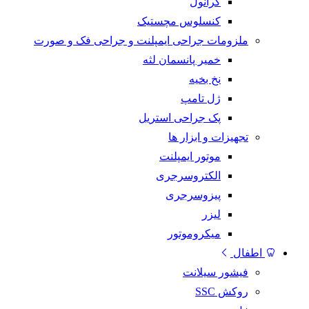
گرانول
کنسلوس مچستیک
ملزومات جراحی ایمپلنت و جراحی فک و صورت
خمیر پانسمان لثه
نخ بخیه
ژل تامپ
پک جراحی استریل
تجهیزات و ابزار ها
موتور ایمپلنت
الکتروسرجری
پیزوسرجری
لیزر
میکروموتور
اطفال
فیشور سیلانت
روکش SSC