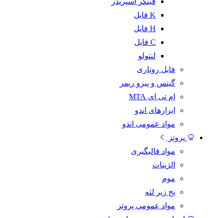
فینگر اسپریدر
K فایل
H فایل
C فایل
لنتولو
فایل روتاری
گیتس و پیزو ریمر
ام تی ای MTA
ابزارهای اندو
مواد عمومی اندو
پروتز
مواد قالبگیری
الژینات
موم
نخ زیر لثه
مواد عمومی پروتز