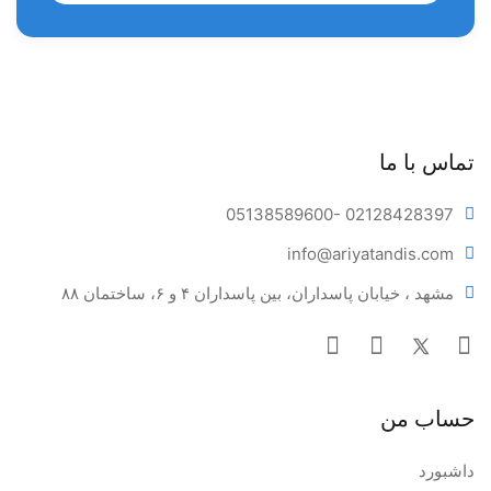
مناسب باید ریشه دندان را از بافت جدا کنید و سپس دندان را
خارج کنید.
کاربرد الواتور دندانپزشکی چیست؟
لق کردن دندان از استخوان اطراف
تماس با ما
گسترش استخوان آلوئول
خارج نمودن قطعه‌های شکسته ریشه
05138589600
- 02128428397
ایجاد برش نواری در قسمت ضریع استخوان
info@ariya
tandis.com
اکسپوز یا نمایان کردن نواحی شکستگی
مشهد ، خیابان پاسداران، بین پاسداران ۴ و ۶، ساختمان ۸۸
بالابردن و یا جداسازی بافت، استخوان و یا عصب دندان
حساب من
داشبورد