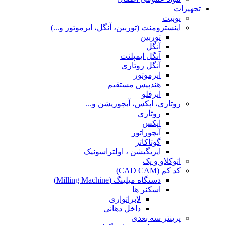
تجهیزات
یونیت
اینسترومنت (توربین، آنگل، ایرموتور و...)
توربین
آنگل
آنگل ایمپلنت
آنگل روتاری
ایرموتور
هندپیس مستقیم
ایرفلو
روتاری، اپکس، آبچوریشن و...
روتاری
اپکس
آبچوراتور
گوتاکاتر
ایریگیشن ، اولتراسونیک
اتوکلاو و پک
کد کم (CAD CAM)
دستگاه میلینگ (Milling Machine)
اسکنر ها
لابراتواری
داخل دهانی
پرینتر سه بعدی