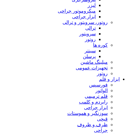
لیزر
میکروموتور جراحی
ابزار جراحی
روتور، سرویتور و ترالی
ترالی
سرویتور
روتور
کوره ها
سینتر
پرسلن
میلینگ ماشین
تجهیزات عمومی
روتور
ابزار و قلم
فورسپس
الواتور
قلم ترمیمی
رابردم و کلمپ
ابزار جراحی
سوزنگیر و هموستات
قیچی
ظرف و ظروف
جراحی