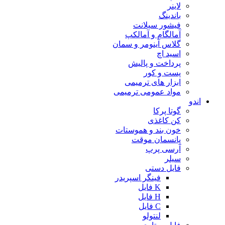
لاینر
باندینگ
فیشور سیلانت
آمالگام و آمالکپ
گلاس آینومر و سمان
اسید اچ
پرداخت و پالیش
پست و کور
ابزار های ترمیمی
مواد عمومی ترمیمی
اندو
گوتا پرکا
کن کاغذی
خون بند و هموستات
پانسمان موقت
آرسی پرپ
سیلر
فایل دستی
فینگر اسپریدر
K فایل
H فایل
C فایل
لنتولو