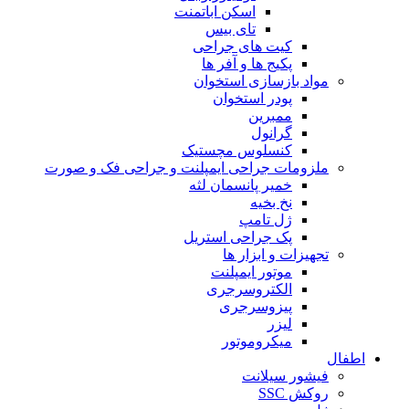
اسکن اباتمنت
تای بیس
کیت های جراحی
پکیج ها و آفر ها
مواد بازسازی استخوان
پودر استخوان
ممبرین
گرانول
کنسلوس مچستیک
ملزومات جراحی ایمپلنت و جراحی فک و صورت
خمیر پانسمان لثه
نخ بخیه
ژل تامپ
پک جراحی استریل
تجهیزات و ابزار ها
موتور ایمپلنت
الکتروسرجری
پیزوسرجری
لیزر
میکروموتور
اطفال
فیشور سیلانت
روکش SSC