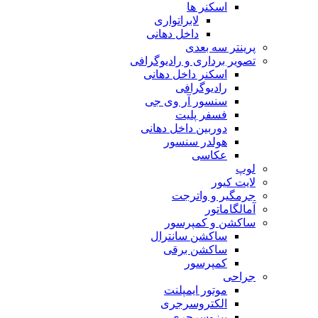
اسکنر ها
لابراتواری
داخل دهانی
پرینتر سه بعدی
تصویر برداری و رادیوگرافی
اسکنر داخل دهانی
رادیوگرافی
سنسور آر وی جی
فسفر پلیت
دوربین داخل دهانی
هولدر سنسور
عکاسی
لوپ
لایت کیور
جرمگیر و واترجت
آمالگاماتور
ساکشن و کمپرسور
ساکشن سانترال
ساکشن برقی
کمپرسور
جراحی
موتور ایمپلنت
الکتروسرجری
پیزوسرجری