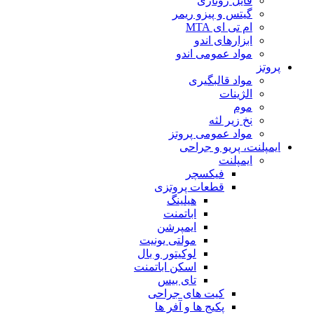
فایل روتاری
گیتس و پیزو ریمر
ام تی ای MTA
ابزارهای اندو
مواد عمومی اندو
پروتز
مواد قالبگیری
الژینات
موم
نخ زیر لثه
مواد عمومی پروتز
ایمپلنت، پریو و جراحی
ایمپلنت
فیکسچر
قطعات پروتزی
هیلینگ
اباتمنت
ایمپرشن
مولتی یونیت
لوکیتور و بال
اسکن اباتمنت
تای بیس
کیت های جراحی
پکیج ها و آفر ها