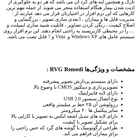
نازک و همچنین لبه های گرد آن می باشد که هر دو به جلوگیری از
اذیت شدن بیمار هنگام استفاده منجر می شوند. از جمله مهم ترین
کارهایی که این نرم افزار در اختیارتان قرار می دهد عبارتند از :
مدیریت فایل ها و بیماران ، 3بعدی سازی تصویر ، بزرگنمایی و
اصلاح کیفیت ، رنگی کردن تصاویر ، قابلیت شبیه سازی ایمپلنت و
… را در محیطی کاربرپسند به راحتی انجام دهند. این نرم افزار روی
سیستم عامل های Windows XP و Vista و 7 قابل نصب می باشد.
مشخصات و ویژگی‌ها RVG Remedi :
دارای سیستم پردازش تصویر پیشرفته
تصویربرداری و دیتکتور CMOS با وضوح بالا
دارای لایه فایبراپتیک
نوع اتصال سنسور USB 2.0
رزولوشن آن ۲۵ خط بر میلیمتر واقعی
سایز پیکسل ها ۲۰ میکرومتر
دارای لایه های تبدیل اشعه ایکس به تصویر با کارایی بالا
برای تشکیل تصویر با کیفیت
طراحی ارگونومیک با گوشه های گرد که حس راحتی را
برای بیماران فراهم می کند.