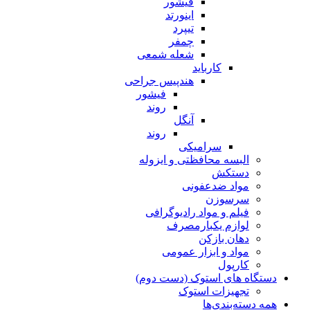
فیشور
اینورتد
تیپرد
چمفر
شعله شمعی
کارباید
هندپیس جراحی
فیشور
روند
آنگل
روند
سرامیکی
البسه محافظتی و ایزوله
دستکش
مواد ضدعفونی
سرسوزن
فیلم و مواد رادیوگرافی
لوازم یکبارمصرف
دهان بازکن
مواد و ابزار عمومی
کارپول
دستگاه های استوک (دست دوم)
تجهیزات استوک
همه دسته‌بندی‌ها