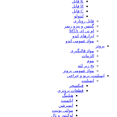
K فایل
H فایل
C فایل
لنتولو
فایل روتاری
گیتس و پیزو ریمر
ام تی ای MTA
ابزارهای اندو
مواد عمومی اندو
پروتز
مواد قالبگیری
الژینات
موم
نخ زیر لثه
مواد عمومی پروتز
ایمپلنت، پریو و جراحی
ایمپلنت
فیکسچر
قطعات پروتزی
هیلینگ
اباتمنت
ایمپرشن
مولتی یونیت
لوکیتور و بال