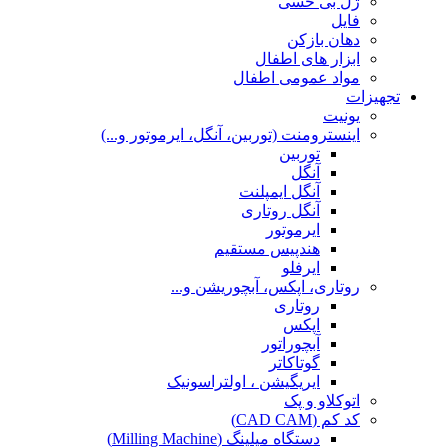
ژل بی حسی
فایل
دهان بازکن
ابزار های اطفال
مواد عمومی اطفال
تجهیزات
یونیت
اینسترومنت (توربین، آنگل، ایرموتور و...)
توربین
آنگل
آنگل ایمپلنت
آنگل روتاری
ایرموتور
هندپیس مستقیم
ایرفلو
روتاری، اپکس، آبچوریشن و...
روتاری
اپکس
آبچوراتور
گوتاکاتر
ایریگیشن ، اولتراسونیک
اتوکلاو و پک
کد کم (CAD CAM)
دستگاه میلینگ (Milling Machine)