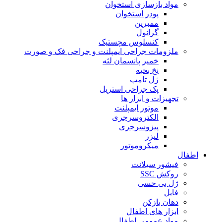
مواد بازسازی استخوان
پودر استخوان
ممبرین
گرانول
کنسلوس مچستیک
ملزومات جراحی ایمپلنت و جراحی فک و صورت
خمیر پانسمان لثه
نخ بخیه
ژل تامپ
پک جراحی استریل
تجهیزات و ابزار ها
موتور ایمپلنت
الکتروسرجری
پیزوسرجری
لیزر
میکروموتور
اطفال
فیشور سیلانت
روکش SSC
ژل بی حسی
فایل
دهان بازکن
ابزار های اطفال
مواد عمومی اطفال