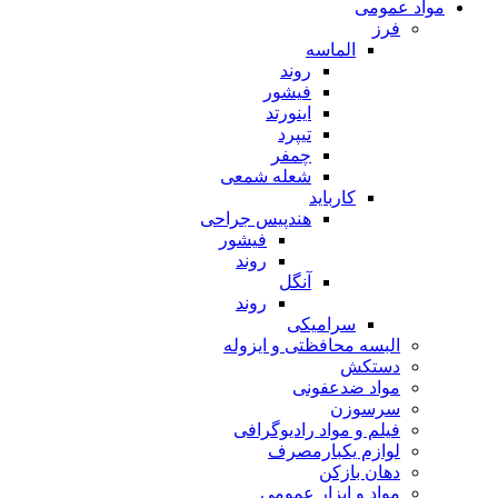
مواد عمومی
فرز
الماسه
روند
فیشور
اینورتد
تیپرد
چمفر
شعله شمعی
کارباید
هندپیس جراحی
فیشور
روند
آنگل
روند
سرامیکی
البسه محافظتی و ایزوله
دستکش
مواد ضدعفونی
سرسوزن
فیلم و مواد رادیوگرافی
لوازم یکبارمصرف
دهان بازکن
مواد و ابزار عمومی