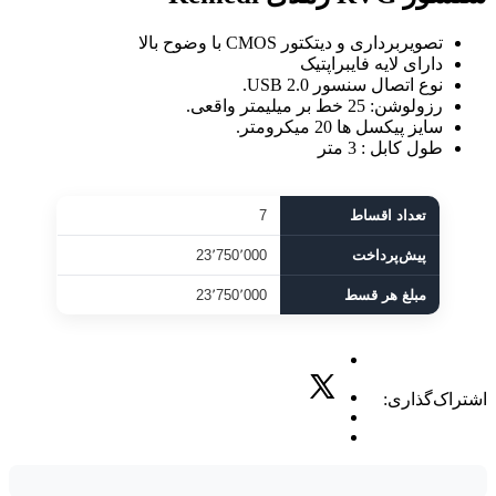
تصویربرداری و دیتکتور CMOS با وضوح بالا
دارای لایه فایبراپتیک
نوع اتصال سنسور USB 2.0.
رزولوشن: 25 خط بر میلیمتر واقعی.
سایز پیکسل ها 20 میکرومتر.
طول کابل : 3 متر
تعداد اقساط
7
پیش‌پرداخت
23٬750٬000
مبلغ هر قسط
23٬750٬000
اشتراک‌گذاری: