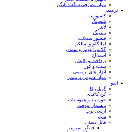
مواد مصرفی شگفت انگیز
ترمیمی
کامپوزیت
بلیچینگ
لاینر
باندینگ
فیشور سیلانت
آمالگام و آمالکپ
گلاس آینومر و سمان
اسید اچ
پرداخت و پالیش
پست و کور
ابزار های ترمیمی
مواد عمومی ترمیمی
اندو
گوتا پرکا
کن کاغذی
خون بند و هموستات
پانسمان موقت
آرسی پرپ
سیلر
فایل دستی
فینگر اسپریدر