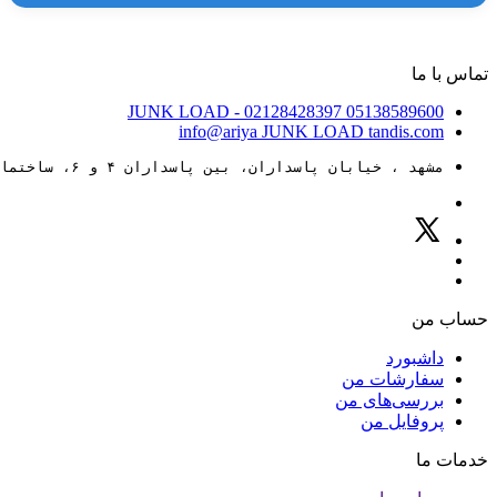
تماس با ما
JUNK LOAD
- 02128428397
05138589600
info@ariya
JUNK LOAD
tandis.com
مشهد ، خیابان پاسداران، بین پاسداران ۴ و ۶، ساختمان ۸۸
حساب من
داشبورد
سفارشات من
بررسی‌های من
پروفایل من
خدمات ما