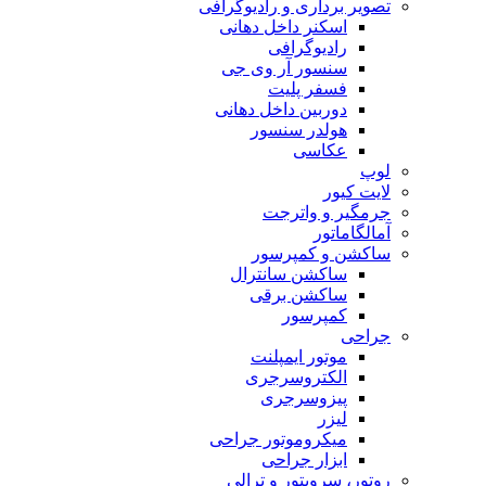
تصویر برداری و رادیوگرافی
اسکنر داخل دهانی
رادیوگرافی
سنسور آر وی جی
فسفر پلیت
دوربین داخل دهانی
هولدر سنسور
عکاسی
لوپ
لایت کیور
جرمگیر و واترجت
آمالگاماتور
ساکشن و کمپرسور
ساکشن سانترال
ساکشن برقی
کمپرسور
جراحی
موتور ایمپلنت
الکتروسرجری
پیزوسرجری
لیزر
میکروموتور جراحی
ابزار جراحی
روتور، سرویتور و ترالی