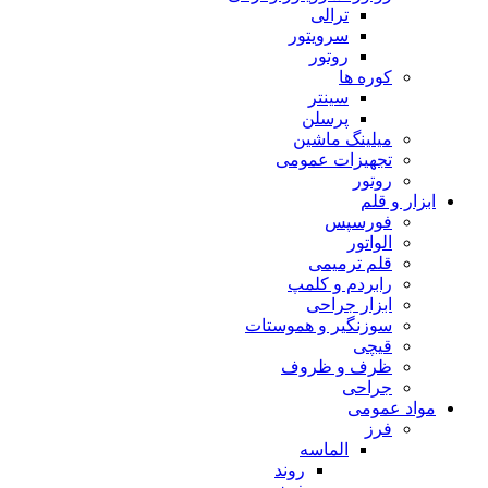
ترالی
سرویتور
روتور
کوره ها
سینتر
پرسلن
میلینگ ماشین
تجهیزات عمومی
روتور
ابزار و قلم
فورسپس
الواتور
قلم ترمیمی
رابردم و کلمپ
ابزار جراحی
سوزنگیر و هموستات
قیچی
ظرف و ظروف
جراحی
مواد عمومی
فرز
الماسه
روند