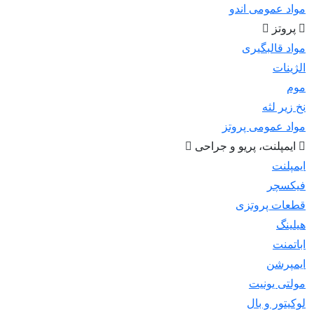
مواد عمومی اندو
پروتز
مواد قالبگیری
الژینات
موم
نخ زیر لثه
مواد عمومی پروتز
ایمپلنت، پریو و جراحی
ایمپلنت
فیکسچر
قطعات پروتزی
هیلینگ
اباتمنت
ایمپرشن
مولتی یونیت
لوکیتور و بال