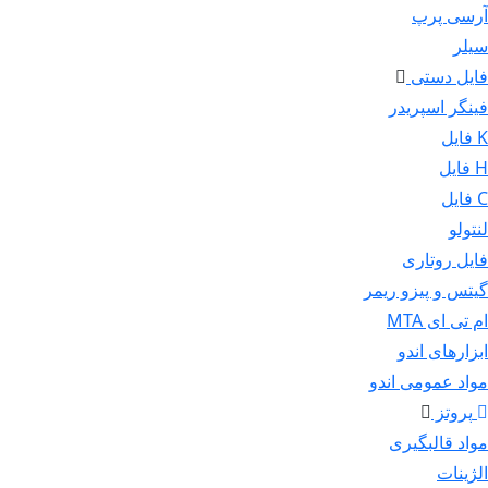
آرسی پرپ
سیلر
فایل دستی
فینگر اسپریدر
K فایل
H فایل
C فایل
لنتولو
فایل روتاری
گیتس و پیزو ریمر
ام تی ای MTA
ابزارهای اندو
مواد عمومی اندو
پروتز
مواد قالبگیری
الژینات