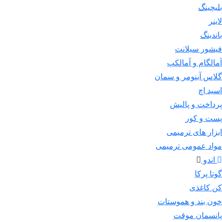
بلیچینگ
لاینر
باندینگ
فیشور سیلانت
آمالگام و آمالکپ
گلاس آینومر و سمان
اسید اچ
پرداخت و پالیش
پست و کور
ابزار های ترمیمی
مواد عمومی ترمیمی
اندو
گوتا پرکا
کن کاغذی
خون بند و هموستات
پانسمان موقت