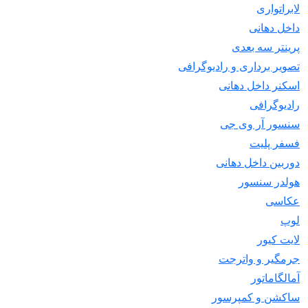
لابراتواری
داخل دهانی
پرینتر سه بعدی
تصویر برداری و رادیوگرافی
اسکنر داخل دهانی
رادیوگرافی
سنسور آر وی جی
فسفر پلیت
دوربین داخل دهانی
هولدر سنسور
عکاسی
لوپ
لایت کیور
جرمگیر و واترجت
آمالگاماتور
ساکشن و کمپرسور