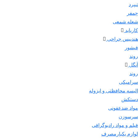
تیپرد
چمفر
شعله شمعی
کارباید
هندپیس جراحی
فیشور
روند
آنگل
روند
سرامیکی
البسه محافظتی و ایزوله
دستکش
مواد ضدعفونی
سرسوزن
فیلم و مواد رادیوگرافی
لوازم یکبارمصرف