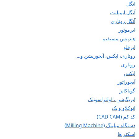
آنگل
آنگل ایمپلنت
آنگل روتاری
ایرموتور
هندپیس مستقیم
ایرفلو
روتاری، اپکس، آبچوریشن و...
روتاری
اپکس
آبچوراتور
گوتاکاتر
ایریگیشن ، اولتراسونیک
اتوکلاو و پک
کد کم (CAD CAM)
دستگاه میلینگ (Milling Machine)
اسکنر ها