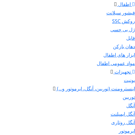
اطفال
فیشور سیلانت
روکش SSC
ژل بی حسی
فایل
دهان بازکن
ابزار های اطفال
مواد عمومی اطفال
تجهیزات
یونیت
اینسترومنت (توربین، آنگل، ایرموتور و...)
توربین
آنگل
آنگل ایمپلنت
آنگل روتاری
ایرموتور