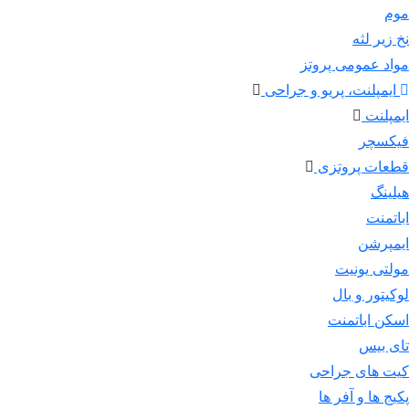
موم
نخ زیر لثه
مواد عمومی پروتز
ایمپلنت، پریو و جراحی
ایمپلنت
فیکسچر
قطعات پروتزی
هیلینگ
اباتمنت
ایمپرشن
مولتی یونیت
لوکیتور و بال
اسکن اباتمنت
تای بیس
کیت های جراحی
پکیج ها و آفر ها