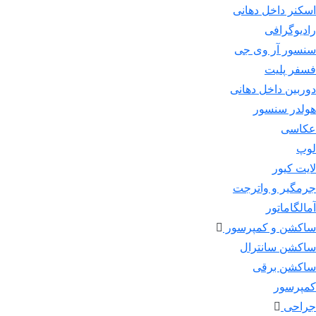
اسکنر داخل دهانی
رادیوگرافی
سنسور آر وی جی
فسفر پلیت
دوربین داخل دهانی
هولدر سنسور
عکاسی
لوپ
لایت کیور
جرمگیر و واترجت
آمالگاماتور
ساکشن و کمپرسور
ساکشن سانترال
ساکشن برقی
کمپرسور
جراحی