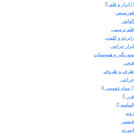
ابزار و قلم
فورسپس
الواتور
قلم ترمیمی
رابردم و کلمپ
ابزار جراحی
سوزنگیر و هموستات
قیچی
ظرف و ظروف
جراحی
مواد عمومی
فرز
الماسه
روند
فیشور
اینورتد