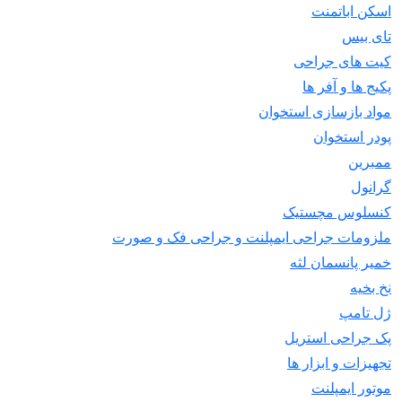
اسکن اباتمنت
تای بیس
کیت های جراحی
پکیج ها و آفر ها
مواد بازسازی استخوان
پودر استخوان
ممبرین
گرانول
کنسلوس مچستیک
ملزومات جراحی ایمپلنت و جراحی فک و صورت
خمیر پانسمان لثه
نخ بخیه
ژل تامپ
پک جراحی استریل
تجهیزات و ابزار ها
موتور ایمپلنت