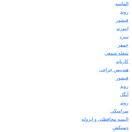
الماسه
روند
فیشور
اینورتد
تیپرد
چمفر
شعله شمعی
کارباید
هندپیس جراحی
فیشور
روند
آنگل
روند
سرامیکی
البسه محافظتی و ایزوله
دستکش