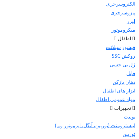
الکتروسرجری
پیزوسرجری
لیزر
میکروموتور
اطفال
فیشور سیلانت
روکش SSC
ژل بی حسی
فایل
دهان بازکن
ابزار های اطفال
مواد عمومی اطفال
تجهیزات
یونیت
اینسترومنت (توربین، آنگل، ایرموتور و...)
توربین