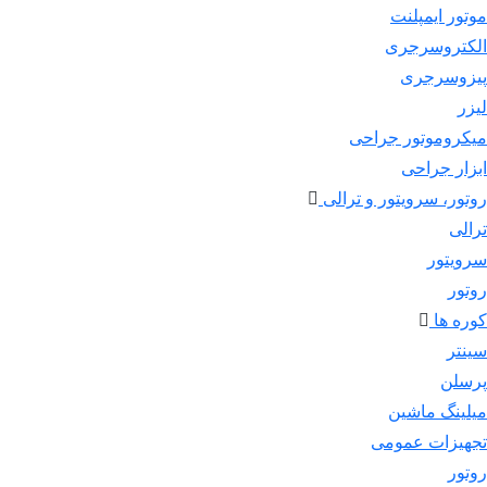
موتور ایمپلنت
الکتروسرجری
پیزوسرجری
لیزر
میکروموتور جراحی
ابزار جراحی
روتور، سرویتور و ترالی
ترالی
سرویتور
روتور
کوره ها
سینتر
پرسلن
میلینگ ماشین
تجهیزات عمومی
روتور