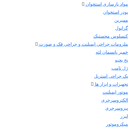
مواد بازسازی استخوان
پودر استخوان
ممبرین
گرانول
کنسلوس مچستیک
ملزومات جراحی ایمپلنت و جراحی فک و صورت
خمیر پانسمان لثه
نخ بخیه
ژل تامپ
پک جراحی استریل
تجهیزات و ابزار ها
موتور ایمپلنت
الکتروسرجری
پیزوسرجری
لیزر
میکروموتور