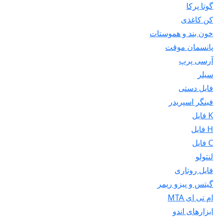
گوتا پرکا
کن کاغذی
خون بند و هموستات
پانسمان موقت
آرسی پرپ
سیلر
فایل دستی
فینگر اسپریدر
K فایل
H فایل
C فایل
لنتولو
فایل روتاری
گیتس و پیزو ریمر
ام تی ای MTA
ابزارهای اندو