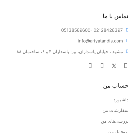
قرار دادن ونیر روی دندان و تنظیم موقعیت.
تابش نور دستگاه لایت کیور برای پلیمریزاسیون (مدت زمان
تماس با ما
مطابق دستورالعمل).
05138589600
- 02128428397
info@ariya
tandis.com
.
مشهد ، خیابان پاسداران، بین پاسداران ۴ و ۶، ساختمان ۸۸
حساب من
داشبورد
سفارشات من
بررسی‌های من
پروفایل من