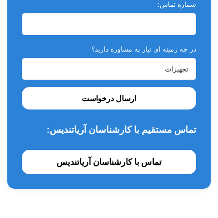
بسته‌بندی به‌صورت سرنگی طراحی شده که استفاده آسان و بدون
شماره تماس:
هدر رفت مواد را تضمین می‌کند. مناسب برای کار در مطب‌های
شلوغ یا درمان‌های زیبایی سریع.
ماندگاری بالا:
مقاومت فوق‌العاده
در برابر سایش و تغییر رنگ. حفظ ظاهر و کیفیت ونیر در طول زمان.
در چه زمینه ای نیاز به مشاوره دارید؟
موارد کاربرد:
چسباندن ونیرهای سرامیکی و کامپوزیتی.
ترمیم‌های زیبایی با ضخامت کم.
ارسال درخواست
مواردی که نیاز به چسبندگی قوی و کنترل دقیق دارند.
بسته بندی شامل:
تماس مستقیم با کارشناسان آریاتندیس:
یک عدد سرنگ 8 گرمی
تماس با کارشناسان آریاتندیس
نحوه استفاده:
آماده‌سازی سطح دندان و ونیر با مواد باندینگ توصیه‌شده.
قرار دادن سیمان روی سطح داخلی ونیر.