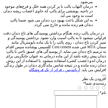
می‌شود.
درمان التهاب یالب با پر کردن همه خلل و فرج‌های موجود
در ناحیه. پوششی برای پالپ که حاوی اعصاب ريشه دندان
است به وجود می آید.
به این شکل باعث بهبود درد دندان می شود ضمنا پالپ
دندان هم زنده مانده و خارج نمی گردد.
در درمان پالپ زنده. هنگام برداشتن پوسیدگی های تاج دندان دقت
فراوانی میشود تا به پالپ آسیب وارد نشود. برداشتن پوسیدگی و
تمیز کردن تاج دندان ، روی پالپ را با یک ماده بایومتریال مانند
سمان MTA غنی شده Cem cement کلسیمی پوشانده سیس اقدام
به ترمیم تاج دندان می نماید. ار پوسیدگی های عميق تاجی تا پالپ
دندان پیش رفته باشد از اين ماده درمانی به عنوان جایگزینی برای
درمان اندو (عصب کشی) استفاده ميشود. با استفاده از اين روش
دندان زنده مانده و در نتیجه شانس ماندگاری دندان در طول زندگی
افزایش می یاید.
آریاتندیس ، فراتر از یک فروشگاه
افزودن یک نظر
رتبه‌بندی شما
*
نام
*