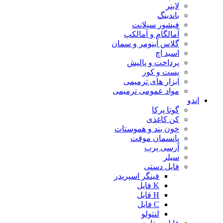
لاینر
باندینگ
فیشور سیلانت
آمالگام و آمالکپ
گلاس آینومر و سمان
اسید اچ
پرداخت و پالیش
پست و کور
ابزار های ترمیمی
مواد عمومی ترمیمی
اندو
گوتا پرکا
کن کاغذی
خون بند و هموستات
پانسمان موقت
آرسی پرپ
سیلر
فایل دستی
فینگر اسپریدر
K فایل
H فایل
C فایل
لنتولو