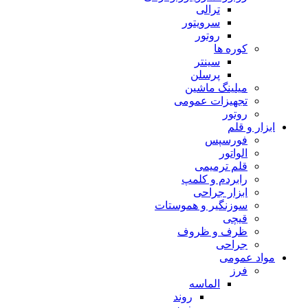
ترالی
سرویتور
روتور
کوره ها
سینتر
پرسلن
میلینگ ماشین
تجهیزات عمومی
روتور
ابزار و قلم
فورسپس
الواتور
قلم ترمیمی
رابردم و کلمپ
ابزار جراحی
سوزنگیر و هموستات
قیچی
ظرف و ظروف
جراحی
مواد عمومی
فرز
الماسه
روند