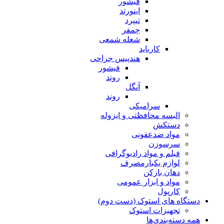
فیشور
اینورتد
تیپرد
چمفر
شعله شمعی
کارباید
هندپیس جراحی
فیشور
روند
آنگل
روند
سرامیکی
البسه محافظتی و ایزوله
دستکش
مواد ضدعفونی
سرسوزن
فیلم و مواد رادیوگرافی
لوازم یکبارمصرف
دهان بازکن
مواد و ابزار عمومی
کارپول
دستگاه های استوک (دست دوم)
تجهیزات استوک
همه دسته‌بندی‌ها