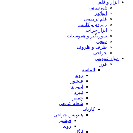
ابزار و قلم
فورسپس
الواتور
قلم ترمیمی
رابردم و کلمپ
ابزار جراحی
سوزنگیر و هموستات
قیچی
ظرف و ظروف
جراحی
مواد عمومی
فرز
الماسه
روند
فیشور
اینورتد
تیپرد
چمفر
شعله شمعی
کارباید
هندپیس جراحی
فیشور
روند
آنگل