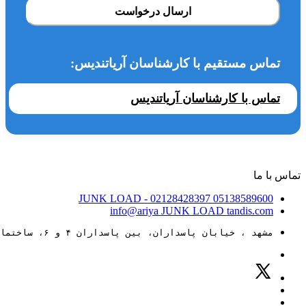
ارسال درخواست
تماس مستقیم با کارشناسان آریاتندیس:
تماس با کارشناسان آریاتندیس
تماس با ما
JUNK LOAD
- 02128428397
05138589600
info@ariya
JUNK LOAD
tandis.com
مشهد ، خیابان پاسداران، بین پاسداران ۴ و ۶، ساختمان ۸۸