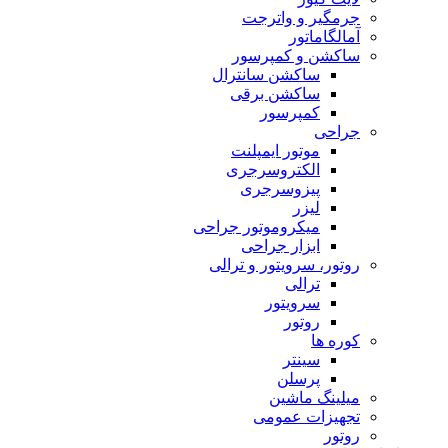
جرمگیر و واترجت
آمالگاماتور
ساکشن و کمپرسور
ساکشن سانترال
ساکشن برقی
کمپرسور
جراحی
موتور ایمپلنت
الکتروسرجری
پیزوسرجری
لیزر
میکروموتور جراحی
ابزار جراحی
روتور، سرویتور و ترالی
ترالی
سرویتور
روتور
کوره ها
سینتر
پرسلن
میلینگ ماشین
تجهیزات عمومی
روتور