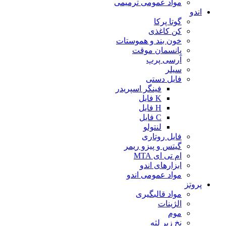
مواد عمومی ترمیمی
اندو
گوتا پرکا
کن کاغذی
خون بند و هموستات
پانسمان موقت
آرسی پرپ
سیلر
فایل دستی
فینگر اسپریدر
K فایل
H فایل
C فایل
لنتولو
فایل روتاری
گیتس و پیزو ریمر
ام تی ای MTA
ابزارهای اندو
مواد عمومی اندو
پروتز
مواد قالبگیری
الژینات
موم
نخ زیر لثه