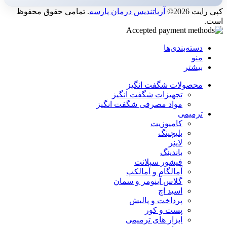
کپی رایت 2026©
آریاتندیس درمان پارسه
. تمامی حقوق محفوظ
است.
دسته‌بندی‌ها
منو
بیشتر
محصولات شگفت انگیز
تجهیزات شگفت انگیز
مواد مصرفی شگفت انگیز
ترمیمی
کامپوزیت
بلیچینگ
لاینر
باندینگ
فیشور سیلانت
آمالگام و آمالکپ
گلاس آینومر و سمان
اسید اچ
پرداخت و پالیش
پست و کور
ابزار های ترمیمی