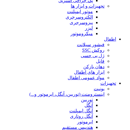
پک جراحی استریل
تجهیزات و ابزار ها
موتور ایمپلنت
الکتروسرجری
پیزوسرجری
لیزر
میکروموتور
اطفال
فیشور سیلانت
روکش SSC
ژل بی حسی
فایل
دهان بازکن
ابزار های اطفال
مواد عمومی اطفال
تجهیزات
یونیت
اینسترومنت (توربین، آنگل، ایرموتور و...)
توربین
آنگل
آنگل ایمپلنت
آنگل روتاری
ایرموتور
هندپیس مستقیم