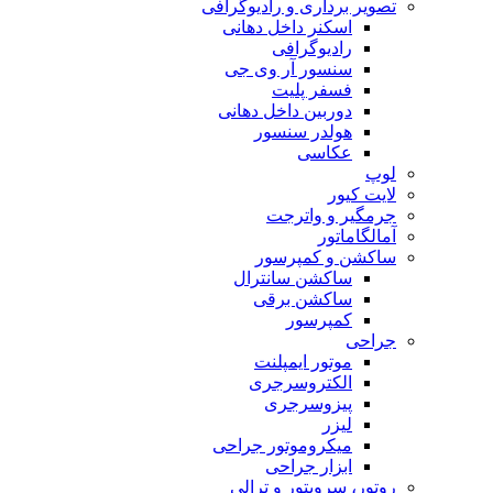
تصویر برداری و رادیوگرافی
اسکنر داخل دهانی
رادیوگرافی
سنسور آر وی جی
فسفر پلیت
دوربین داخل دهانی
هولدر سنسور
عکاسی
لوپ
لایت کیور
جرمگیر و واترجت
آمالگاماتور
ساکشن و کمپرسور
ساکشن سانترال
ساکشن برقی
کمپرسور
جراحی
موتور ایمپلنت
الکتروسرجری
پیزوسرجری
لیزر
میکروموتور جراحی
ابزار جراحی
روتور، سرویتور و ترالی