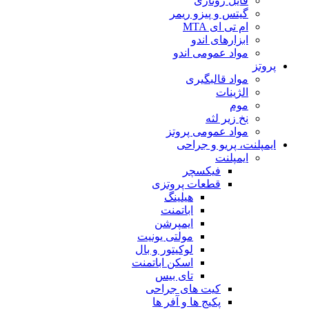
فایل روتاری
گیتس و پیزو ریمر
ام تی ای MTA
ابزارهای اندو
مواد عمومی اندو
پروتز
مواد قالبگیری
الژینات
موم
نخ زیر لثه
مواد عمومی پروتز
ایمپلنت، پریو و جراحی
ایمپلنت
فیکسچر
قطعات پروتزی
هیلینگ
اباتمنت
ایمپرشن
مولتی یونیت
لوکیتور و بال
اسکن اباتمنت
تای بیس
کیت های جراحی
پکیج ها و آفر ها