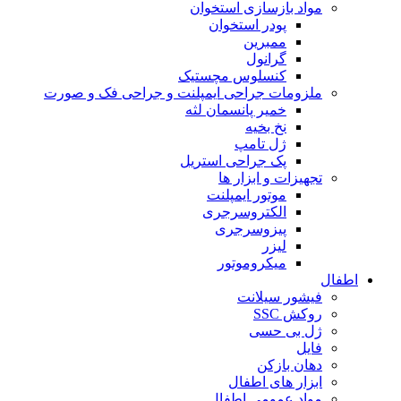
مواد بازسازی استخوان
پودر استخوان
ممبرین
گرانول
کنسلوس مچستیک
ملزومات جراحی ایمپلنت و جراحی فک و صورت
خمیر پانسمان لثه
نخ بخیه
ژل تامپ
پک جراحی استریل
تجهیزات و ابزار ها
موتور ایمپلنت
الکتروسرجری
پیزوسرجری
لیزر
میکروموتور
اطفال
فیشور سیلانت
روکش SSC
ژل بی حسی
فایل
دهان بازکن
ابزار های اطفال
مواد عمومی اطفال