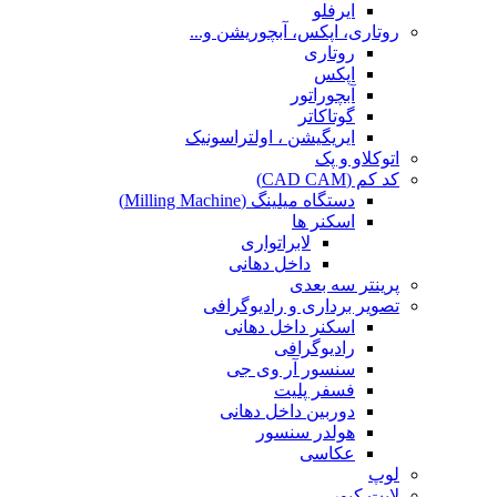
ایرفلو
روتاری، اپکس، آبچوریشن و...
روتاری
اپکس
آبچوراتور
گوتاکاتر
ایریگیشن ، اولتراسونیک
اتوکلاو و پک
کد کم (CAD CAM)
دستگاه میلینگ (Milling Machine)
اسکنر ها
لابراتواری
داخل دهانی
پرینتر سه بعدی
تصویر برداری و رادیوگرافی
اسکنر داخل دهانی
رادیوگرافی
سنسور آر وی جی
فسفر پلیت
دوربین داخل دهانی
هولدر سنسور
عکاسی
لوپ
لایت کیور