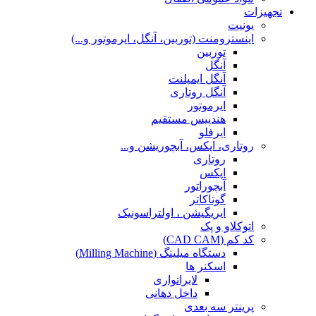
تجهیزات
یونیت
اینسترومنت (توربین، آنگل، ایرموتور و...)
توربین
آنگل
آنگل ایمپلنت
آنگل روتاری
ایرموتور
هندپیس مستقیم
ایرفلو
روتاری، اپکس، آبچوریشن و...
روتاری
اپکس
آبچوراتور
گوتاکاتر
ایریگیشن ، اولتراسونیک
اتوکلاو و پک
کد کم (CAD CAM)
دستگاه میلینگ (Milling Machine)
اسکنر ها
لابراتواری
داخل دهانی
پرینتر سه بعدی