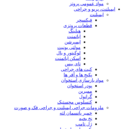
مواد عمومی پروتز
ایمپلنت، پریو و جراحی
ایمپلنت
فیکسچر
قطعات پروتزی
هیلینگ
اباتمنت
ایمپرشن
مولتی یونیت
لوکیتور و بال
اسکن اباتمنت
تای بیس
کیت های جراحی
پکیج ها و آفر ها
مواد بازسازی استخوان
پودر استخوان
ممبرین
گرانول
کنسلوس مچستیک
ملزومات جراحی ایمپلنت و جراحی فک و صورت
خمیر پانسمان لثه
نخ بخیه
ژل تامپ