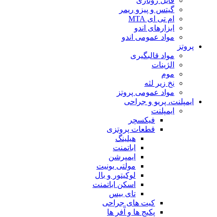
فایل روتاری
گیتس و پیزو ریمر
ام تی ای MTA
ابزارهای اندو
مواد عمومی اندو
پروتز
مواد قالبگیری
الژینات
موم
نخ زیر لثه
مواد عمومی پروتز
ایمپلنت، پریو و جراحی
ایمپلنت
فیکسچر
قطعات پروتزی
هیلینگ
اباتمنت
ایمپرشن
مولتی یونیت
لوکیتور و بال
اسکن اباتمنت
تای بیس
کیت های جراحی
پکیج ها و آفر ها