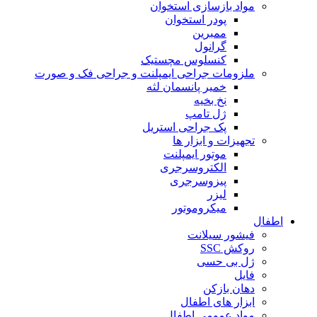
مواد بازسازی استخوان
پودر استخوان
ممبرین
گرانول
کنسلوس مچستیک
ملزومات جراحی ایمپلنت و جراحی فک و صورت
خمیر پانسمان لثه
نخ بخیه
ژل تامپ
پک جراحی استریل
تجهیزات و ابزار ها
موتور ایمپلنت
الکتروسرجری
پیزوسرجری
لیزر
میکروموتور
اطفال
فیشور سیلانت
روکش SSC
ژل بی حسی
فایل
دهان بازکن
ابزار های اطفال
مواد عمومی اطفال