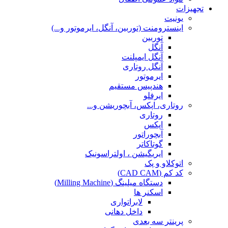
تجهیزات
یونیت
اینسترومنت (توربین، آنگل، ایرموتور و...)
توربین
آنگل
آنگل ایمپلنت
آنگل روتاری
ایرموتور
هندپیس مستقیم
ایرفلو
روتاری، اپکس، آبچوریشن و...
روتاری
اپکس
آبچوراتور
گوتاکاتر
ایریگیشن ، اولتراسونیک
اتوکلاو و پک
کد کم (CAD CAM)
دستگاه میلینگ (Milling Machine)
اسکنر ها
لابراتواری
داخل دهانی
پرینتر سه بعدی