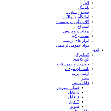
لاینر
باندینگ
فیشور سیلانت
آمالگام و آمالکپ
گلاس آینومر و سمان
اسید اچ
پرداخت و پالیش
پست و کور
ابزار های ترمیمی
مواد عمومی ترمیمی
اندو
گوتا پرکا
کن کاغذی
خون بند و هموستات
پانسمان موقت
آرسی پرپ
سیلر
فایل دستی
فینگر اسپریدر
K فایل
H فایل
C فایل
لنتولو