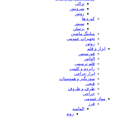
ترالی
سرویتور
روتور
کوره ها
سینتر
پرسلن
میلینگ ماشین
تجهیزات عمومی
روتور
ابزار و قلم
فورسپس
الواتور
قلم ترمیمی
رابردم و کلمپ
ابزار جراحی
سوزنگیر و هموستات
قیچی
ظرف و ظروف
جراحی
مواد عمومی
فرز
الماسه
روند