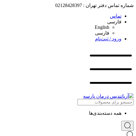
شماره تماس دفتر تهران : 02128428397
تماس
فارسی
English
فارسی
ورود / ثبت‌نام
همه دسته‌بندی‌ها