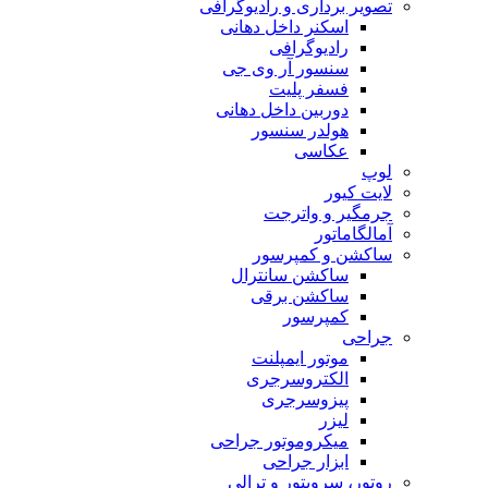
تصویر برداری و رادیوگرافی
اسکنر داخل دهانی
رادیوگرافی
سنسور آر وی جی
فسفر پلیت
دوربین داخل دهانی
هولدر سنسور
عکاسی
لوپ
لایت کیور
جرمگیر و واترجت
آمالگاماتور
ساکشن و کمپرسور
ساکشن سانترال
ساکشن برقی
کمپرسور
جراحی
موتور ایمپلنت
الکتروسرجری
پیزوسرجری
لیزر
میکروموتور جراحی
ابزار جراحی
روتور، سرویتور و ترالی