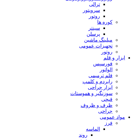
ترالی
سرویتور
روتور
کوره ها
سینتر
پرسلن
میلینگ ماشین
تجهیزات عمومی
روتور
ابزار و قلم
فورسپس
الواتور
قلم ترمیمی
رابردم و کلمپ
ابزار جراحی
سوزنگیر و هموستات
قیچی
ظرف و ظروف
جراحی
مواد عمومی
فرز
الماسه
روند