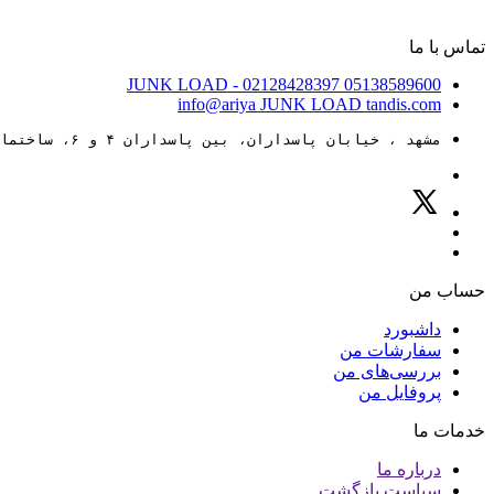
تماس با ما
JUNK LOAD
- 02128428397
05138589600
info@ariya
JUNK LOAD
tandis.com
مشهد ، خیابان پاسداران، بین پاسداران ۴ و ۶، ساختمان ۸۸
حساب من
داشبورد
سفارشات من
بررسی‌های من
پروفایل من
خدمات ما
درباره ما
سیاست بازگشت