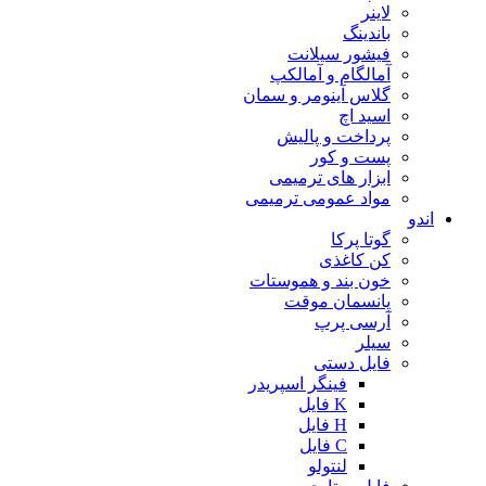
لاینر
باندینگ
فیشور سیلانت
آمالگام و آمالکپ
گلاس آینومر و سمان
اسید اچ
پرداخت و پالیش
پست و کور
ابزار های ترمیمی
مواد عمومی ترمیمی
اندو
گوتا پرکا
کن کاغذی
خون بند و هموستات
پانسمان موقت
آرسی پرپ
سیلر
فایل دستی
فینگر اسپریدر
K فایل
H فایل
C فایل
لنتولو