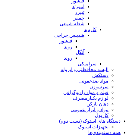
فیشور
اینورتد
تیپرد
چمفر
شعله شمعی
کارباید
هندپیس جراحی
فیشور
روند
آنگل
روند
سرامیکی
البسه محافظتی و ایزوله
دستکش
مواد ضدعفونی
سرسوزن
فیلم و مواد رادیوگرافی
لوازم یکبارمصرف
دهان بازکن
مواد و ابزار عمومی
کارپول
دستگاه های استوک (دست دوم)
تجهیزات استوک
همه دسته‌بندی‌ها