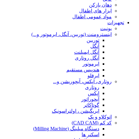
دهان بازکن
ابزار های اطفال
مواد عمومی اطفال
تجهیزات
یونیت
اینسترومنت (توربین، آنگل، ایرموتور و...)
توربین
آنگل
آنگل ایمپلنت
آنگل روتاری
ایرموتور
هندپیس مستقیم
ایرفلو
روتاری، اپکس، آبچوریشن و...
روتاری
اپکس
آبچوراتور
گوتاکاتر
ایریگیشن ، اولتراسونیک
اتوکلاو و پک
کد کم (CAD CAM)
دستگاه میلینگ (Milling Machine)
اسکنر ها