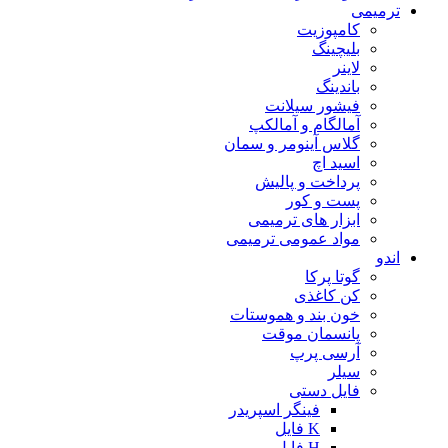
ترمیمی
کامپوزیت
بلیچینگ
لاینر
باندینگ
فیشور سیلانت
آمالگام و آمالکپ
گلاس آینومر و سمان
اسید اچ
پرداخت و پالیش
پست و کور
ابزار های ترمیمی
مواد عمومی ترمیمی
اندو
گوتا پرکا
کن کاغذی
خون بند و هموستات
پانسمان موقت
آرسی پرپ
سیلر
فایل دستی
فینگر اسپریدر
K فایل
H فایل