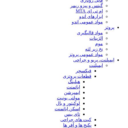
فایل روتاری
گیتس و پیزو ریمر
ام تی ای MTA
ابزارهای اندو
مواد عمومی اندو
پروتز
مواد قالبگیری
الژینات
موم
نخ زیر لثه
مواد عمومی پروتز
ایمپلنت، پریو و جراحی
ایمپلنت
فیکسچر
قطعات پروتزی
هیلینگ
اباتمنت
ایمپرشن
مولتی یونیت
لوکیتور و بال
اسکن اباتمنت
تای بیس
کیت های جراحی
پکیج ها و آفر ها