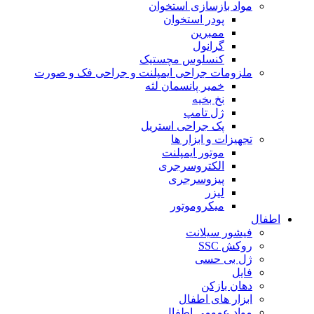
مواد بازسازی استخوان
پودر استخوان
ممبرین
گرانول
کنسلوس مچستیک
ملزومات جراحی ایمپلنت و جراحی فک و صورت
خمیر پانسمان لثه
نخ بخیه
ژل تامپ
پک جراحی استریل
تجهیزات و ابزار ها
موتور ایمپلنت
الکتروسرجری
پیزوسرجری
لیزر
میکروموتور
اطفال
فیشور سیلانت
روکش SSC
ژل بی حسی
فایل
دهان بازکن
ابزار های اطفال
مواد عمومی اطفال