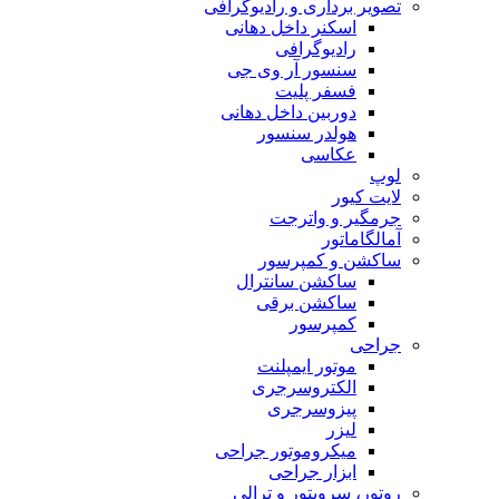
تصویر برداری و رادیوگرافی
اسکنر داخل دهانی
رادیوگرافی
سنسور آر وی جی
فسفر پلیت
دوربین داخل دهانی
هولدر سنسور
عکاسی
لوپ
لایت کیور
جرمگیر و واترجت
آمالگاماتور
ساکشن و کمپرسور
ساکشن سانترال
ساکشن برقی
کمپرسور
جراحی
موتور ایمپلنت
الکتروسرجری
پیزوسرجری
لیزر
میکروموتور جراحی
ابزار جراحی
روتور، سرویتور و ترالی