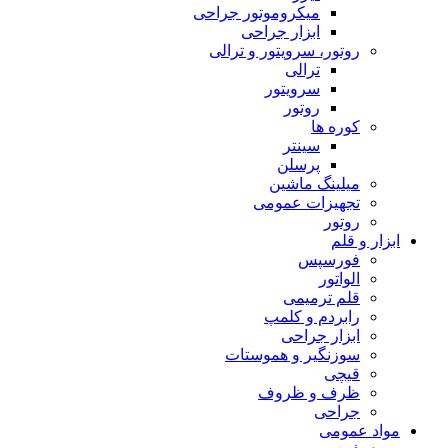
میکروموتور جراحی
ابزار جراحی
روتور، سرویتور و ترالی
ترالی
سرویتور
روتور
کوره ها
سینتر
پرسلن
میلینگ ماشین
تجهیزات عمومی
روتور
ابزار و قلم
فورسپس
الواتور
قلم ترمیمی
رابردم و کلمپ
ابزار جراحی
سوزنگیر و هموستات
قیچی
ظرف و ظروف
جراحی
مواد عمومی