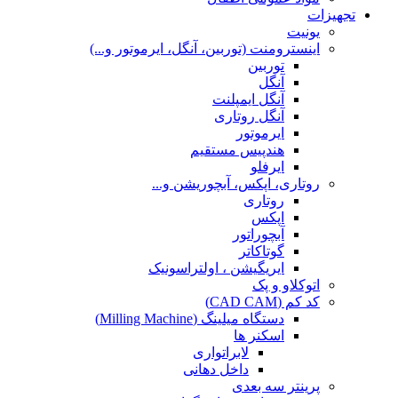
تجهیزات
یونیت
اینسترومنت (توربین، آنگل، ایرموتور و...)
توربین
آنگل
آنگل ایمپلنت
آنگل روتاری
ایرموتور
هندپیس مستقیم
ایرفلو
روتاری، اپکس، آبچوریشن و...
روتاری
اپکس
آبچوراتور
گوتاکاتر
ایریگیشن ، اولتراسونیک
اتوکلاو و پک
کد کم (CAD CAM)
دستگاه میلینگ (Milling Machine)
اسکنر ها
لابراتواری
داخل دهانی
پرینتر سه بعدی