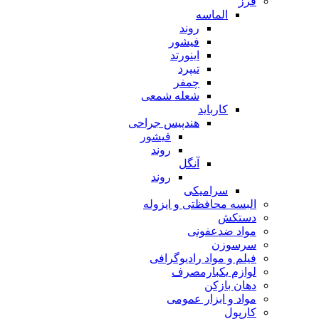
فرز
الماسه
روند
فیشور
اینورتد
تیپرد
چمفر
شعله شمعی
کارباید
هندپیس جراحی
فیشور
روند
آنگل
روند
سرامیکی
البسه محافظتی و ایزوله
دستکش
مواد ضدعفونی
سرسوزن
فیلم و مواد رادیوگرافی
لوازم یکبارمصرف
دهان بازکن
مواد و ابزار عمومی
کارپول