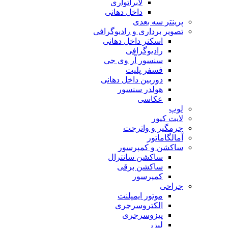
لابراتواری
داخل دهانی
پرینتر سه بعدی
تصویر برداری و رادیوگرافی
اسکنر داخل دهانی
رادیوگرافی
سنسور آر وی جی
فسفر پلیت
دوربین داخل دهانی
هولدر سنسور
عکاسی
لوپ
لایت کیور
جرمگیر و واترجت
آمالگاماتور
ساکشن و کمپرسور
ساکشن سانترال
ساکشن برقی
کمپرسور
جراحی
موتور ایمپلنت
الکتروسرجری
پیزوسرجری
لیزر