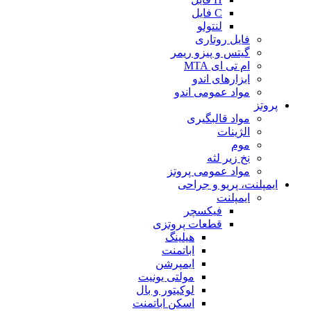
C فایل
لنتولو
فایل روتاری
گیتس و پیزو ریمر
ام تی ای MTA
ابزارهای اندو
مواد عمومی اندو
پروتز
مواد قالبگیری
الژینات
موم
نخ زیر لثه
مواد عمومی پروتز
ایمپلنت، پریو و جراحی
ایمپلنت
فیکسچر
قطعات پروتزی
هیلینگ
اباتمنت
ایمپرشن
مولتی یونیت
لوکیتور و بال
اسکن اباتمنت