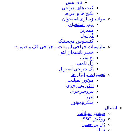
تای بیس
کیت های جراحی
پکیج ها و آفر ها
مواد بازسازی استخوان
پودر استخوان
ممبرین
گرانول
کنسلوس مچستیک
ملزومات جراحی ایمپلنت و جراحی فک و صورت
خمیر پانسمان لثه
نخ بخیه
ژل تامپ
پک جراحی استریل
تجهیزات و ابزار ها
موتور ایمپلنت
الکتروسرجری
پیزوسرجری
لیزر
میکروموتور
اطفال
فیشور سیلانت
روکش SSC
ژل بی حسی
فایل