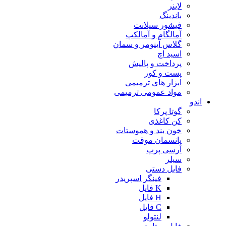
لاینر
باندینگ
فیشور سیلانت
آمالگام و آمالکپ
گلاس آینومر و سمان
اسید اچ
پرداخت و پالیش
پست و کور
ابزار های ترمیمی
مواد عمومی ترمیمی
اندو
گوتا پرکا
کن کاغذی
خون بند و هموستات
پانسمان موقت
آرسی پرپ
سیلر
فایل دستی
فینگر اسپریدر
K فایل
H فایل
C فایل
لنتولو