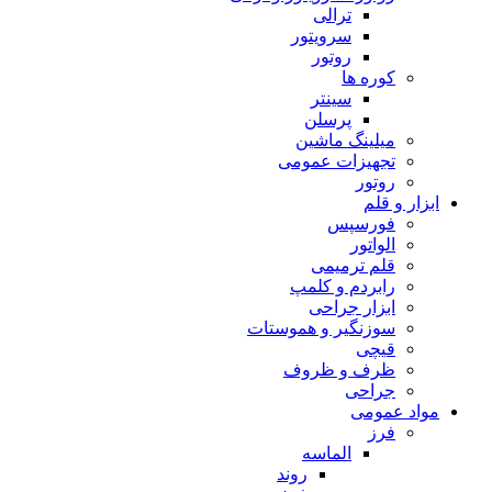
ترالی
سرویتور
روتور
کوره ها
سینتر
پرسلن
میلینگ ماشین
تجهیزات عمومی
روتور
ابزار و قلم
فورسپس
الواتور
قلم ترمیمی
رابردم و کلمپ
ابزار جراحی
سوزنگیر و هموستات
قیچی
ظرف و ظروف
جراحی
مواد عمومی
فرز
الماسه
روند