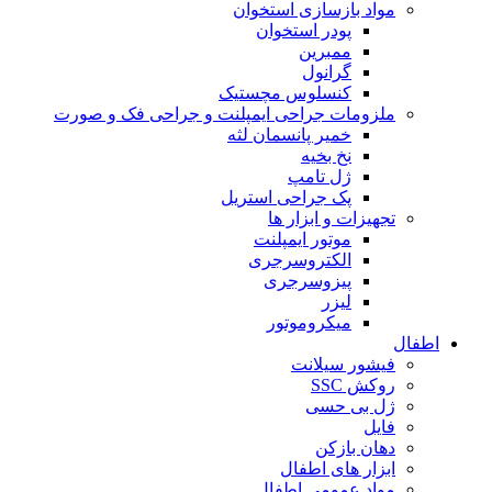
مواد بازسازی استخوان
پودر استخوان
ممبرین
گرانول
کنسلوس مچستیک
ملزومات جراحی ایمپلنت و جراحی فک و صورت
خمیر پانسمان لثه
نخ بخیه
ژل تامپ
پک جراحی استریل
تجهیزات و ابزار ها
موتور ایمپلنت
الکتروسرجری
پیزوسرجری
لیزر
میکروموتور
اطفال
فیشور سیلانت
روکش SSC
ژل بی حسی
فایل
دهان بازکن
ابزار های اطفال
مواد عمومی اطفال