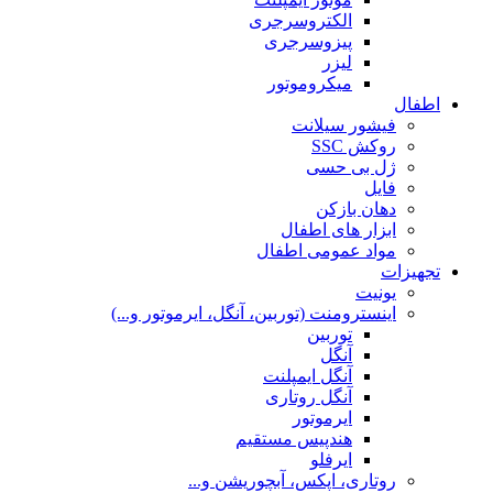
الکتروسرجری
پیزوسرجری
لیزر
میکروموتور
اطفال
فیشور سیلانت
روکش SSC
ژل بی حسی
فایل
دهان بازکن
ابزار های اطفال
مواد عمومی اطفال
تجهیزات
یونیت
اینسترومنت (توربین، آنگل، ایرموتور و...)
توربین
آنگل
آنگل ایمپلنت
آنگل روتاری
ایرموتور
هندپیس مستقیم
ایرفلو
روتاری، اپکس، آبچوریشن و...