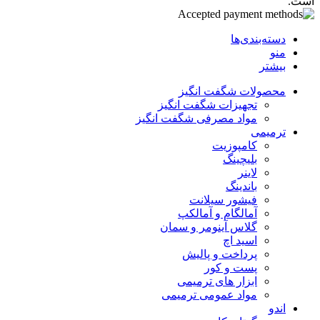
است.
دسته‌بندی‌ها
منو
بیشتر
محصولات شگفت انگیز
تجهیزات شگفت انگیز
مواد مصرفی شگفت انگیز
ترمیمی
کامپوزیت
بلیچینگ
لاینر
باندینگ
فیشور سیلانت
آمالگام و آمالکپ
گلاس آینومر و سمان
اسید اچ
پرداخت و پالیش
پست و کور
ابزار های ترمیمی
مواد عمومی ترمیمی
اندو