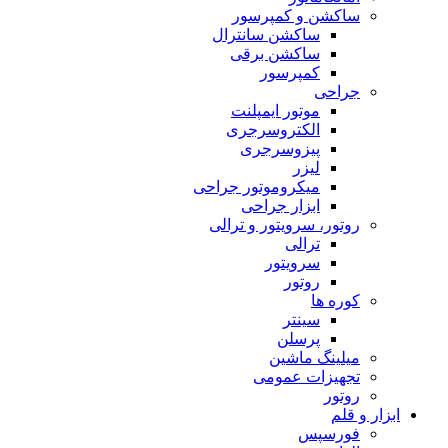
ساکشن و کمپرسور
ساکشن سانترال
ساکشن برقی
کمپرسور
جراحی
موتور ایمپلنت
الکتروسرجری
پیزوسرجری
لیزر
میکروموتور جراحی
ابزار جراحی
روتور، سرویتور و ترالی
ترالی
سرویتور
روتور
کوره ها
سینتر
پرسلن
میلینگ ماشین
تجهیزات عمومی
روتور
ابزار و قلم
فورسپس