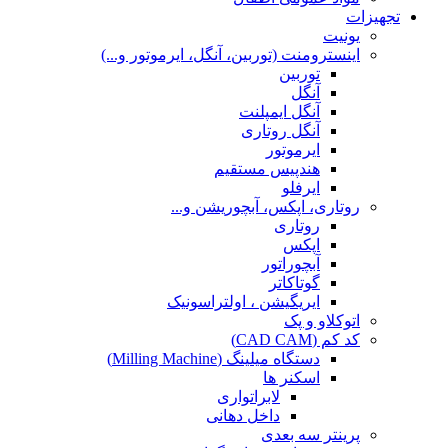
تجهیزات
یونیت
اینسترومنت (توربین، آنگل، ایرموتور و...)
توربین
آنگل
آنگل ایمپلنت
آنگل روتاری
ایرموتور
هندپیس مستقیم
ایرفلو
روتاری، اپکس، آبچوریشن و...
روتاری
اپکس
آبچوراتور
گوتاکاتر
ایریگیشن ، اولتراسونیک
اتوکلاو و پک
کد کم (CAD CAM)
دستگاه میلینگ (Milling Machine)
اسکنر ها
لابراتواری
داخل دهانی
پرینتر سه بعدی