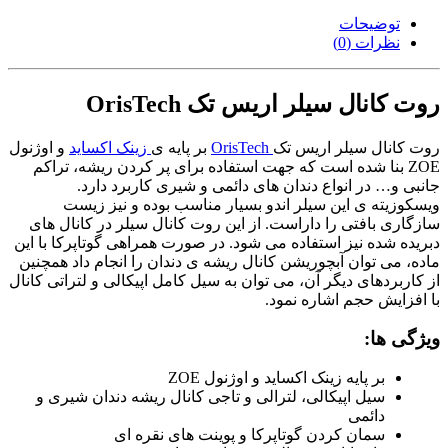
توضیحات
نظرات (0)
روت کانال سیلر اریس تک OrisTech
روت کانال سیلر اریس تک
OrisTech
بر پایه ی
زینک اکساید
و اوژنول
ZOE بنا شده است که جهت استفاده برای پر کردن ریشه، تراکم
جانبی و… در انواع دندان های دائمی و شیری کاربرد دارد.
ویسکوزیته ی این سیلر اندو بسیار مناسب بوده و نیز زیست
سازگاری بافتی را داراست. از این روت کانال سیلر در کانال های
دبریده شده نیز استفاده می شود. در صورت همراهی گوتاپرکا با این
ماده، می توان آبچوریشن کانال ریشه ی دندان را انجام داد همچنین
از کاربردهای دیگر آن، می توان به سیل کامل اپیکالی و لتراتی کانال
با افزایش حجم اشاره نمود.
ویژگی ها:
بر پایه زینک اکساید و اوژنول ZOE
سیل اپیکالی، لترالی و تاجی کانال ریشه دندان شیری و
دائمی
سمان کردن گوتاپرکا و پوینت های نقره ای