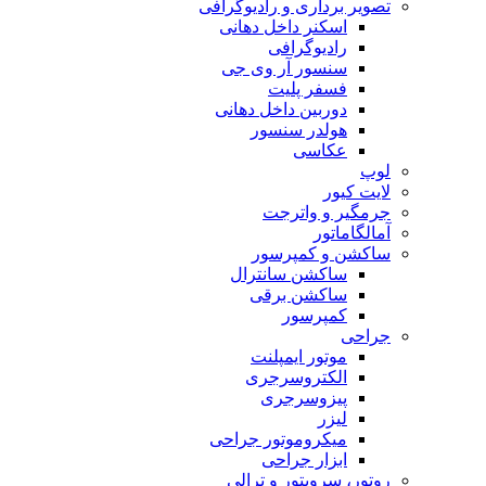
تصویر برداری و رادیوگرافی
اسکنر داخل دهانی
رادیوگرافی
سنسور آر وی جی
فسفر پلیت
دوربین داخل دهانی
هولدر سنسور
عکاسی
لوپ
لایت کیور
جرمگیر و واترجت
آمالگاماتور
ساکشن و کمپرسور
ساکشن سانترال
ساکشن برقی
کمپرسور
جراحی
موتور ایمپلنت
الکتروسرجری
پیزوسرجری
لیزر
میکروموتور جراحی
ابزار جراحی
روتور، سرویتور و ترالی