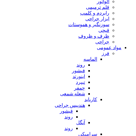
الواتور
قلم ترمیمی
رابردم و کلمپ
ابزار جراحی
سوزنگیر و هموستات
قیچی
ظرف و ظروف
جراحی
مواد عمومی
فرز
الماسه
روند
فیشور
اینورتد
تیپرد
چمفر
شعله شمعی
کارباید
هندپیس جراحی
فیشور
روند
آنگل
روند
سرامیکی