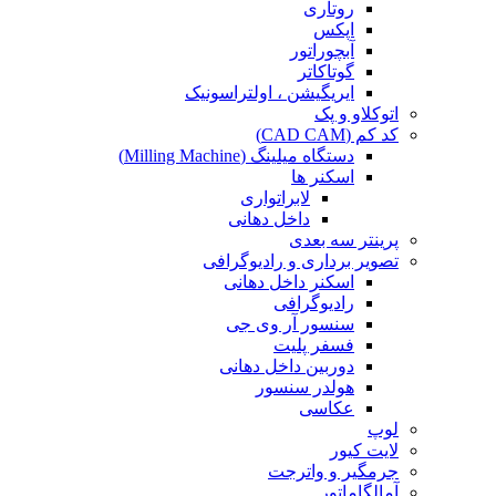
روتاری
اپکس
آبچوراتور
گوتاکاتر
ایریگیشن ، اولتراسونیک
اتوکلاو و پک
کد کم (CAD CAM)
دستگاه میلینگ (Milling Machine)
اسکنر ها
لابراتواری
داخل دهانی
پرینتر سه بعدی
تصویر برداری و رادیوگرافی
اسکنر داخل دهانی
رادیوگرافی
سنسور آر وی جی
فسفر پلیت
دوربین داخل دهانی
هولدر سنسور
عکاسی
لوپ
لایت کیور
جرمگیر و واترجت
آمالگاماتور