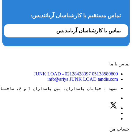
تماس مستقیم با کارشناسان آریاتندیس:
تماس با کارشناسان آریاتندیس
تماس با ما
JUNK LOAD
- 02128428397
05138589600
info@ariya
JUNK LOAD
tandis.com
مشهد ، خیابان پاسداران، بین پاسداران ۴ و ۶، ساختمان ۸۸
حساب من