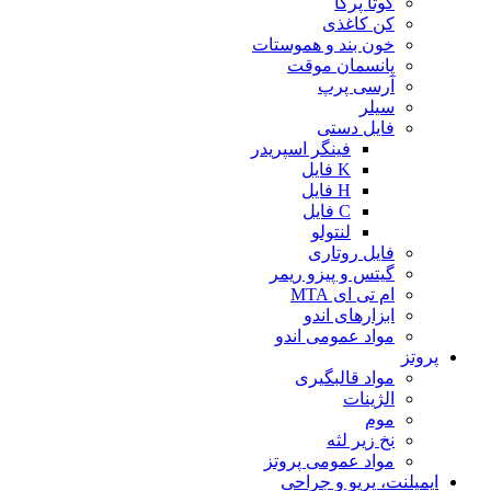
گوتا پرکا
کن کاغذی
خون بند و هموستات
پانسمان موقت
آرسی پرپ
سیلر
فایل دستی
فینگر اسپریدر
K فایل
H فایل
C فایل
لنتولو
فایل روتاری
گیتس و پیزو ریمر
ام تی ای MTA
ابزارهای اندو
مواد عمومی اندو
پروتز
مواد قالبگیری
الژینات
موم
نخ زیر لثه
مواد عمومی پروتز
ایمپلنت، پریو و جراحی