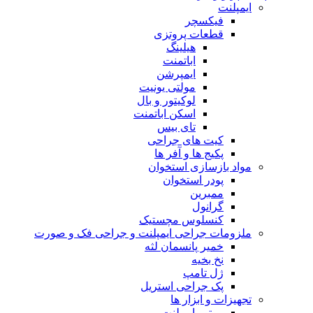
ایمپلنت
فیکسچر
قطعات پروتزی
هیلینگ
اباتمنت
ایمپرشن
مولتی یونیت
لوکیتور و بال
اسکن اباتمنت
تای بیس
کیت های جراحی
پکیج ها و آفر ها
مواد بازسازی استخوان
پودر استخوان
ممبرین
گرانول
کنسلوس مچستیک
ملزومات جراحی ایمپلنت و جراحی فک و صورت
خمیر پانسمان لثه
نخ بخیه
ژل تامپ
پک جراحی استریل
تجهیزات و ابزار ها
موتور ایمپلنت