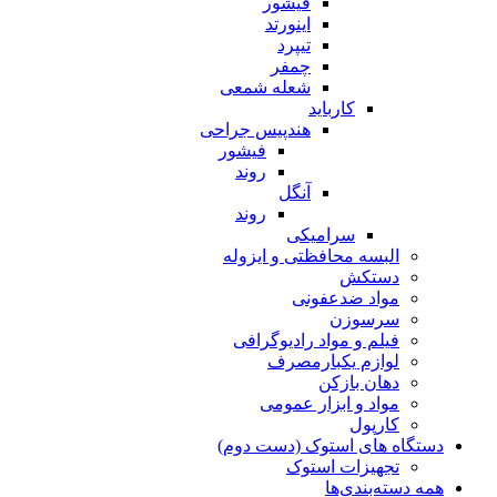
فیشور
اینورتد
تیپرد
چمفر
شعله شمعی
کارباید
هندپیس جراحی
فیشور
روند
آنگل
روند
سرامیکی
البسه محافظتی و ایزوله
دستکش
مواد ضدعفونی
سرسوزن
فیلم و مواد رادیوگرافی
لوازم یکبارمصرف
دهان بازکن
مواد و ابزار عمومی
کارپول
دستگاه های استوک (دست دوم)
تجهیزات استوک
همه دسته‌بندی‌ها