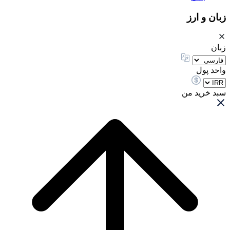
زبان و ارز
زبان
واحد پول
سبد خرید من