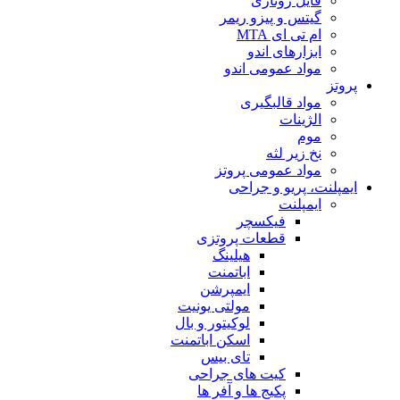
فایل روتاری
گیتس و پیزو ریمر
ام تی ای MTA
ابزارهای اندو
مواد عمومی اندو
پروتز
مواد قالبگیری
الژینات
موم
نخ زیر لثه
مواد عمومی پروتز
ایمپلنت، پریو و جراحی
ایمپلنت
فیکسچر
قطعات پروتزی
هیلینگ
اباتمنت
ایمپرشن
مولتی یونیت
لوکیتور و بال
اسکن اباتمنت
تای بیس
کیت های جراحی
پکیج ها و آفر ها