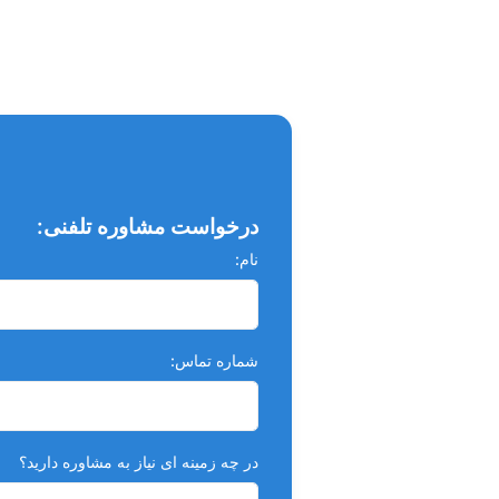
زمان اکسپوز : از 0.02 تا 2 ثانیه
دارای تیوپ DC ژاپنی
وزن : 2.2 کیلوگرم
نقطه فوکوس : 0.4 میلی متر
دارای ریموت کنترل با سیم بلند
صفحه نمایش 2.8 اینچی و لمسی
درخواست مشاوره تلفنی:
دارای مد کاری بزرگسال و کودک
نام:
قابلیت انتخاب پنج نوع دندان
شماره تماس:
در چه زمینه ای نیاز به مشاوره دارید؟