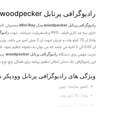
رادیوگرافی پرتابل woodpecker مدل Mini Ray
رادیوگرافی پرتابل woodpecker مدل Mini Ray
محصولی کاملا
دارای سه مد کاری فیلم ، RVG و فسفرپلیت میباشد. تیوب
رادیوگرافی پر
ولتاژ آن 70 کیلو وات و جریان تیوب آن 2 میلی آمپر می باشد. وزن این گرافی 2.2 کیلوگرمی می باشد. میزان فاصله کانونی یا focal spot
مزیت مهمی برای دستگاه
رادیوگرافی پرتابل woodpecker
میب
این رادیوگرافی تک دندان امکان تنظیم برنامه برای همگی پنج نوع 
ویژگی های رادیوگرافی پرتابل وودپکر مدل i Ray
کشور سازنده : چین
ولتاژ : 70 کیلو وات
جریان : 2 میلی آمپر