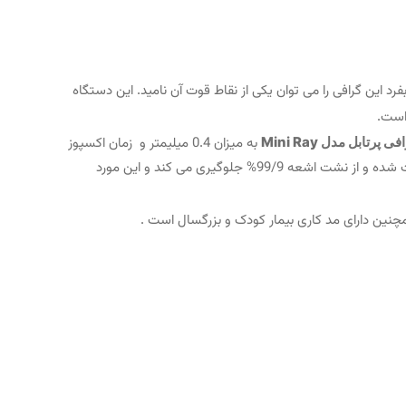
 این گرافی را می توان یکی از نقاط قوت آن نامید. این دستگاه
 پرتابل مدل Mini Ray
به میزان 0.4 میلیمتر و زمان اکسپوز
آن 0.02 الی 2 ثانیه می باشد که می توان به دلخواه تنظیم نمود. فاصله نقطه کانونی تا لامپ 20 سانتی متر است که این امر سبب بالا رفتن امنیت شده و از نشت اشعه 99/9% جلوگیری می کند و این مورد
نین دارای مد کاری بیمار کودک و بزرگسال است .