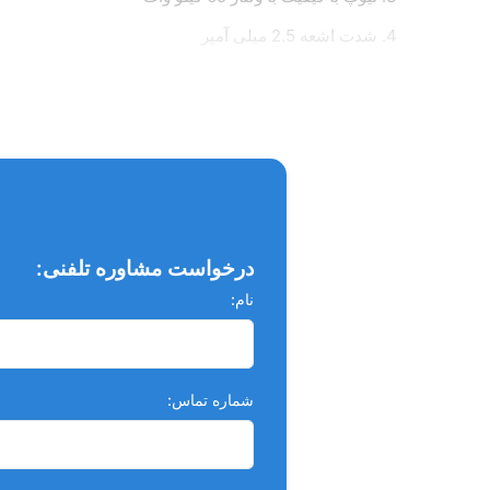
شدت اشعه 2.5 میلی آمپر
مجهز شدن به صفحه نمایش دیجیتال بزرگ برای تنظیم ک
دارای مجوزهای CE اروپا و ISO
قابلیت کار با سنسور RVG و PSP
مجهز شدن به سیستم عیب یابی
قابلیت فوکوس 4 میلی متر
درخواست مشاوره تلفنی:
برق ورودی 60 و 50 هرتز و 100 و 240 ولت
نام:
مجهز شدن به سرب دو لایه ای برای محافظت بیشتر از اپر
دارای پتانسیل تشخیص حداکثر
مجهز شدن به سیستم عیب یابی در صورت بروز مشکل و ا
شماره تماس: