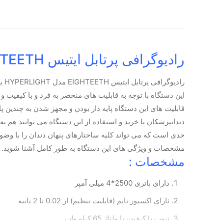
رادیوگرافی پرتابل ایتیس EIGHTEETH مدل HYPERLIGHT
رادیوگرافی پرتابل ایتیس EIGHTEETH مدل HYPERLIGHT یکی از بهترین دستگاه های موجود برای تهیه عکس ها و تصویر برداری سه بعدی، رنگی و حتی امکان بزرگنمایی کردن است.
این دستگاه با توجه به قابلیت های منحصر به فرد و با کیفیت و 
قابلیت های این دستگاه پایه دار بودن و مجهز شدن به چندین پا
حدی است که می تواند کلیه ساختارهای پنهان دندان را با وضوح و
مشخصات و ویژگی های این دستگاه به طور کامل آشنا شوید.
مشخصات :
دارای باتری 2500*4 میلی آمپر
ئارای اکسپوز تایم (قابلیت تنظیم) از 0.02 تا 2 ثانیه
تیوپ با کیفیت با ولتاژ 65 کیلو وات