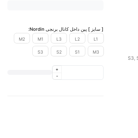
[ سایز ] پین داخل کانال برنجی Nordin:
M2
M1
L3
L2
L1
S3
S2
S1
M3
+
-