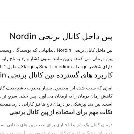
پین داخل کانال برنجی Nordin
دندانهایی که پوسیدگی وسیعی
پین داخل کانال برنجی Nordin
پین درمان می کنند.
و پین مانند ستون فشار وارد به تاج رابه
دارای 4 قطر Small ، medium ، Large و Xlarge و طول 1 تا 6 دسته بندی می شوند.
کاربرد های گسترده پین کانال برنجی Nordin
امری که سبب شده این محصول بسیار محبوب باشد طیف کاربرد 
کاهش زمان درمان را به ارمغان می آورد. پس خیلی سریع تر با 
است. پین دندانپزشکی در درمان تاج ها نیز کارایی دارد. همچ
نکات مهم برای استفاده از پین کانال برنجی
درمان کانال یک شرایط اجباری برای نصب پین های دندانی است
قبلی اندودنتیکس (درمان کانال ریشه) مورد نیاز است. در بر