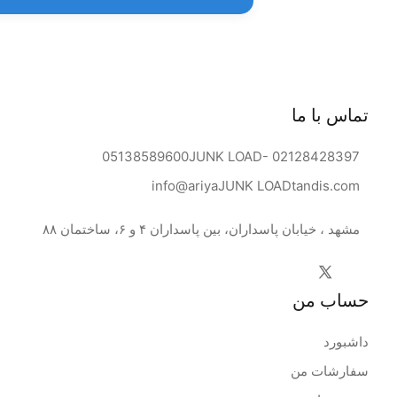
تماس با ما
05138589600
JUNK LOAD
- 02128428397
info@ariya
JUNK LOAD
tandis.com
مشهد ، خیابان پاسداران، بین پاسداران ۴ و ۶، ساختمان ۸۸
حساب من
داشبورد
سفارشات من