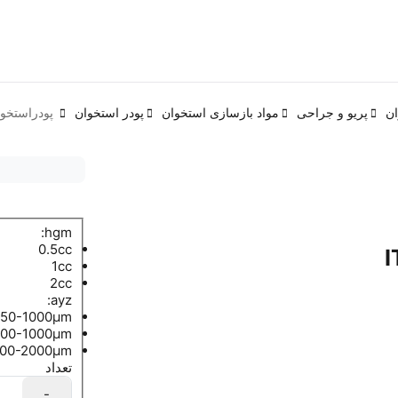
ان
پریو و جراحی
مواد بازسازی استخوان
پودر استخوان
پودراستخوان en _ MBA&DBM
hgm:
0.5cc
1cc
2cc
ayz:
150-1000µm
500-1000µm
1000-2000µm
تعداد
-