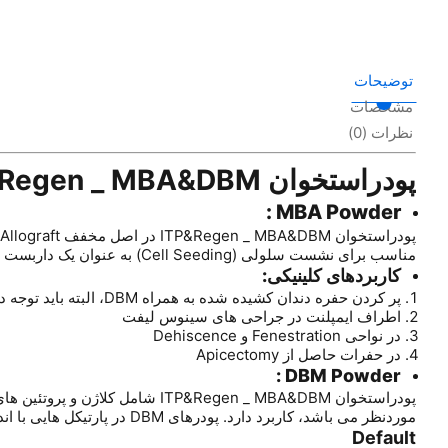
توضیحات
مشخصات
نظرات (0)
پودراستخوان ITP&Regen _ MBA&DBM
MBA Powder :
مناسب برای نشست سلولی (Cell Seeding) به عنوان یک داربست مناسب جهت بازسازی استخوانی استفاده می شود.
کاربردهای کلینیکی:
پر کردن حفره دندان کشیده شده به همراه DBM، البته باید توجه داشته باشید کاملاً منطبق با حفره دندان پر شود و گیر مناسبی ایجاد کند زیرا در غیر این صورت باعث تاخیر در روند ترمیم استخوان می گردد.
اطراف ایمپلنت در جراحی های سینوس لیفت
در نواحی Fenestration و Dehiscence
در حفرات حاصل از Apicectomy
DBM Powder :
موردنظر می باشد، کاربرد دارد. پودرهای DBM در پارتیکل هایی با اندازه ۱۲۵-۸۴۰ میکرومتر موجود است. DBM و MBA به صورت مخلوط شده نیز عرضه می گردد.
Default