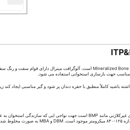
پودراستخوان ITP&Regen _ MBA&DBM در اصل مخفف Mineralized Bone Allograft است. آل
پودراستخوان ITP&Regen _ MBA&DBM شامل کلاژن و پروتئین های غیرکلاژنی مانند BMP ا