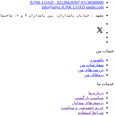
JUNK LOAD
- 02128428397
05138589600
info@ariya
JUNK LOAD
tandis.com
مشهد ، خیابان پاسداران، بین پاسداران ۴ و ۶، ساختمان ۸۸
حساب من
داشبورد
سفارشات من
بررسی‌های من
پروفایل من
خدمات ما
درباره ما
سیاست بازگشت
پرسش‌های متداول
حریم خصوصی و سیاست
شرایط استفاده