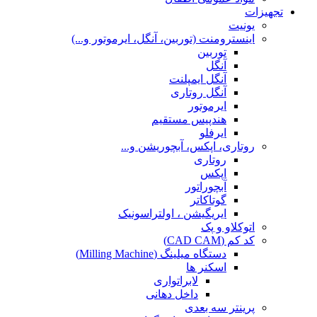
تجهیزات
یونیت
اینسترومنت (توربین، آنگل، ایرموتور و...)
توربین
آنگل
آنگل ایمپلنت
آنگل روتاری
ایرموتور
هندپیس مستقیم
ایرفلو
روتاری، اپکس، آبچوریشن و...
روتاری
اپکس
آبچوراتور
گوتاکاتر
ایریگیشن ، اولتراسونیک
اتوکلاو و پک
کد کم (CAD CAM)
دستگاه میلینگ (Milling Machine)
اسکنر ها
لابراتواری
داخل دهانی
پرینتر سه بعدی