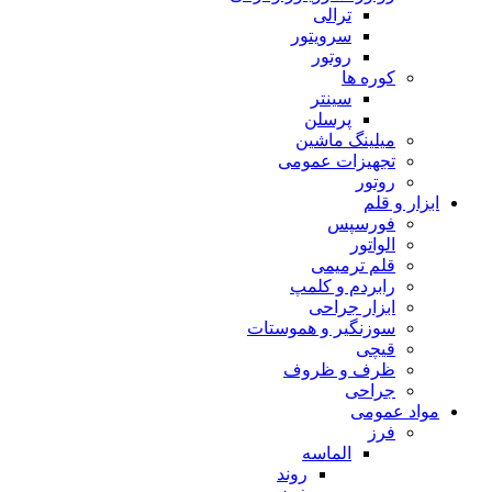
ترالی
سرویتور
روتور
کوره ها
سینتر
پرسلن
میلینگ ماشین
تجهیزات عمومی
روتور
ابزار و قلم
فورسپس
الواتور
قلم ترمیمی
رابردم و کلمپ
ابزار جراحی
سوزنگیر و هموستات
قیچی
ظرف و ظروف
جراحی
مواد عمومی
فرز
الماسه
روند