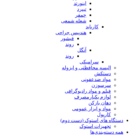
اینورتد
تیپرد
چمفر
شعله شمعی
کارباید
هندپیس جراحی
فیشور
روند
آنگل
روند
سرامیکی
البسه محافظتی و ایزوله
دستکش
مواد ضدعفونی
سرسوزن
فیلم و مواد رادیوگرافی
لوازم یکبارمصرف
دهان بازکن
مواد و ابزار عمومی
کارپول
دستگاه های استوک (دست دوم)
تجهیزات استوک
همه دسته‌بندی‌ها