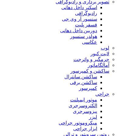
تصویر برداری و رادیوگرافی
اسکنر داخل دهانی
رادیوگرافی
سنسور آر وی جی
فسفر پلیت
دوربین داخل دهانی
هولدر سنسور
عکاسی
لوپ
لایت کیور
جرمگیر و واترجت
آمالگاماتور
ساکشن و کمپرسور
ساکشن سانترال
ساکشن برقی
کمپرسور
جراحی
موتور ایمپلنت
الکتروسرجری
پیزوسرجری
لیزر
میکروموتور جراحی
ابزار جراحی
روتور، سرویتور و ترالی