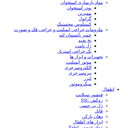
مواد بازسازی استخوان
پودر استخوان
ممبرین
گرانول
کنسلوس مچستیک
ملزومات جراحی ایمپلنت و جراحی فک و صورت
خمیر پانسمان لثه
نخ بخیه
ژل تامپ
پک جراحی استریل
تجهیزات و ابزار ها
موتور ایمپلنت
الکتروسرجری
پیزوسرجری
لیزر
میکروموتور
اطفال
فیشور سیلانت
روکش SSC
ژل بی حسی
فایل
دهان بازکن
ابزار های اطفال
مواد عمومی اطفال