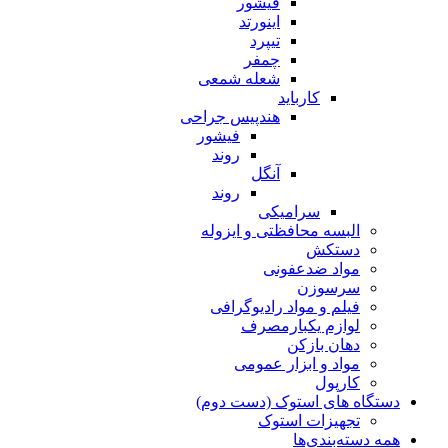
فیشور
اینورتد
تیپرد
چمفر
شعله شمعی
کارباید
هندپیس جراحی
فیشور
روند
آنگل
روند
سرامیکی
البسه محافظتی و ایزوله
دستکش
مواد ضدعفونی
سرسوزن
فیلم و مواد رادیوگرافی
لوازم یکبارمصرف
دهان بازکن
مواد و ابزار عمومی
کارپول
دستگاه های استوک (دست دوم)
تجهیزات استوک
همه دسته‌بندی‌ها