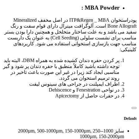
MBA Powder :
پودراستخوان ITP&Regen _ MBA در اصل مخفف Mineralized
Bone Allograft است. آلوگرافت مینرال دارای قوام سفت و رنگ
سفید می باشد و به علت ساختار متخلخل و همچنین دارا بودن بستر
مناسب برای نشست سلولی (Cell Seeding) به عنوان یک داربست
مناسب جهت بازسازی استخوانی استفاده می شود. کاربردهای
کلینیکی:
پر کردن حفره دندان کشیده شده به همراه DBM، البته باید
توجه داشته باشید کاملاً منطبق با حفره دندان پر شود و گیر
مناسبی ایجاد کند زیرا در غیر این صورت باعث تاخیر در
روند ترمیم استخوان می گردد.
اطراف ایمپلنت در جراحی های سینوس لیفت
در نواحی Fenestration و Dehiscence
در حفرات حاصل از Apicectomy
Default
سایز
1000-2000µm, 500-1000µm, 150-1000µm, 250-
1000µm, 150-2000µm