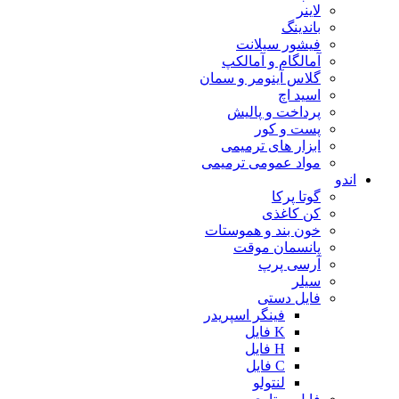
لاینر
باندینگ
فیشور سیلانت
آمالگام و آمالکپ
گلاس آینومر و سمان
اسید اچ
پرداخت و پالیش
پست و کور
ابزار های ترمیمی
مواد عمومی ترمیمی
اندو
گوتا پرکا
کن کاغذی
خون بند و هموستات
پانسمان موقت
آرسی پرپ
سیلر
فایل دستی
فینگر اسپریدر
K فایل
H فایل
C فایل
لنتولو