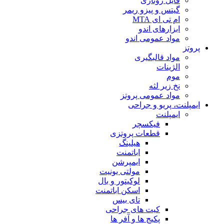
فایل روتاری
گیتس و پیزو ریمر
ام تی ای MTA
ابزارهای اندو
مواد عمومی اندو
پروتز
مواد قالبگیری
الژینات
موم
نخ زیر لثه
مواد عمومی پروتز
ایمپلنت، پریو و جراحی
ایمپلنت
فیکسچر
قطعات پروتزی
هیلینگ
اباتمنت
ایمپرشن
مولتی یونیت
لوکیتور و بال
اسکن اباتمنت
تای بیس
کیت های جراحی
پکیج ها و آفر ها