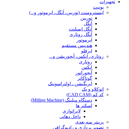
تجهیزات
یونیت
اینسترومنت (توربین، آنگل، ایرموتور و...)
توربین
آنگل
آنگل ایمپلنت
آنگل روتاری
ایرموتور
هندپیس مستقیم
ایرفلو
روتاری، اپکس، آبچوریشن و...
روتاری
اپکس
آبچوراتور
گوتاکاتر
ایریگیشن ، اولتراسونیک
اتوکلاو و پک
کد کم (CAD CAM)
دستگاه میلینگ (Milling Machine)
اسکنر ها
لابراتواری
داخل دهانی
پرینتر سه بعدی
تصویر برداری و رادیوگرافی