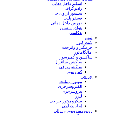
اسکنر داخل دهانی
رادیوگرافی
سنسور آر وی جی
فسفر پلیت
دوربین داخل دهانی
هولدر سنسور
عکاسی
لوپ
لایت کیور
جرمگیر و واترجت
آمالگاماتور
ساکشن و کمپرسور
ساکشن سانترال
ساکشن برقی
کمپرسور
جراحی
موتور ایمپلنت
الکتروسرجری
پیزوسرجری
لیزر
میکروموتور جراحی
ابزار جراحی
روتور، سرویتور و ترالی