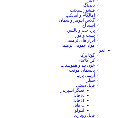
لاینر
باندینگ
فیشور سیلانت
آمالگام و آمالکپ
گلاس آینومر و سمان
اسید اچ
پرداخت و پالیش
پست و کور
ابزار های ترمیمی
مواد عمومی ترمیمی
اندو
گوتا پرکا
کن کاغذی
خون بند و هموستات
پانسمان موقت
آرسی پرپ
سیلر
فایل دستی
فینگر اسپریدر
K فایل
H فایل
C فایل
لنتولو
فایل روتاری