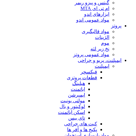
گیتس و پیزو ریمر
ام تی ای MTA
ابزارهای اندو
مواد عمومی اندو
پروتز
مواد قالبگیری
الژینات
موم
نخ زیر لثه
مواد عمومی پروتز
ایمپلنت، پریو و جراحی
ایمپلنت
فیکسچر
قطعات پروتزی
هیلینگ
اباتمنت
ایمپرشن
مولتی یونیت
لوکیتور و بال
اسکن اباتمنت
تای بیس
کیت های جراحی
پکیج ها و آفر ها
مواد بازسازی استخوان