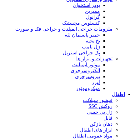
پودر استخوان
ممبرین
گرانول
کنسلوس مچستیک
ملزومات جراحی ایمپلنت و جراحی فک و صورت
خمیر پانسمان لثه
نخ بخیه
ژل تامپ
پک جراحی استریل
تجهیزات و ابزار ها
موتور ایمپلنت
الکتروسرجری
پیزوسرجری
لیزر
میکروموتور
اطفال
فیشور سیلانت
روکش SSC
ژل بی حسی
فایل
دهان بازکن
ابزار های اطفال
مواد عمومی اطفال