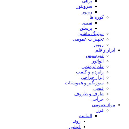
ترالی
سرویتور
روتور
کوره ها
سینتر
پرسلن
میلینگ ماشین
تجهیزات عمومی
روتور
ابزار و قلم
فورسپس
الواتور
قلم ترمیمی
رابردم و کلمپ
ابزار جراحی
سوزنگیر و هموستات
قیچی
ظرف و ظروف
جراحی
مواد عمومی
فرز
الماسه
روند
فیشور