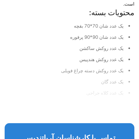
است.
محتویات بسته:
یک عدد شان 70*70 بقچه
یک عدد شان 90*90 پرفوره
یک عدد روکش ساکشن
یک عدد روکش هندپیس
یک عدد روکش دسته چراغ فویلی
یک عدد گان
یک عدد کلاه جراحی
یک جفت کاور آستین الیافی
تماس با کارشناسان آریاتندیس