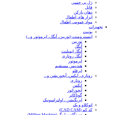
ژل بی حسی
فایل
دهان بازکن
ابزار های اطفال
مواد عمومی اطفال
تجهیزات
یونیت
اینسترومنت (توربین، آنگل، ایرموتور و...)
توربین
آنگل
آنگل ایمپلنت
آنگل روتاری
ایرموتور
هندپیس مستقیم
ایرفلو
روتاری، اپکس، آبچوریشن و...
روتاری
اپکس
آبچوراتور
گوتاکاتر
ایریگیشن ، اولتراسونیک
اتوکلاو و پک
کد کم (CAD CAM)
دستگاه میلینگ (Milling Machine)