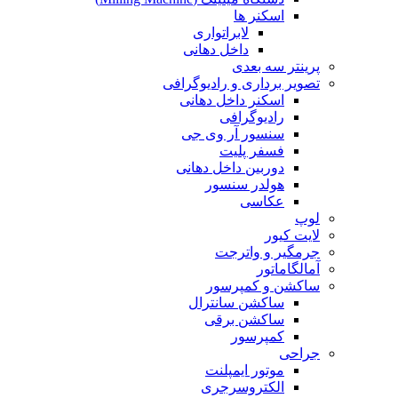
اسکنر ها
لابراتواری
داخل دهانی
پرینتر سه بعدی
تصویر برداری و رادیوگرافی
اسکنر داخل دهانی
رادیوگرافی
سنسور آر وی جی
فسفر پلیت
دوربین داخل دهانی
هولدر سنسور
عکاسی
لوپ
لایت کیور
جرمگیر و واترجت
آمالگاماتور
ساکشن و کمپرسور
ساکشن سانترال
ساکشن برقی
کمپرسور
جراحی
موتور ایمپلنت
الکتروسرجری