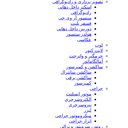
تصویر برداری و رادیوگرافی
اسکنر داخل دهانی
رادیوگرافی
سنسور آر وی جی
فسفر پلیت
دوربین داخل دهانی
هولدر سنسور
عکاسی
لوپ
لایت کیور
جرمگیر و واترجت
آمالگاماتور
ساکشن و کمپرسور
ساکشن سانترال
ساکشن برقی
کمپرسور
جراحی
موتور ایمپلنت
الکتروسرجری
پیزوسرجری
لیزر
میکروموتور جراحی
ابزار جراحی
روتور، سرویتور و ترالی