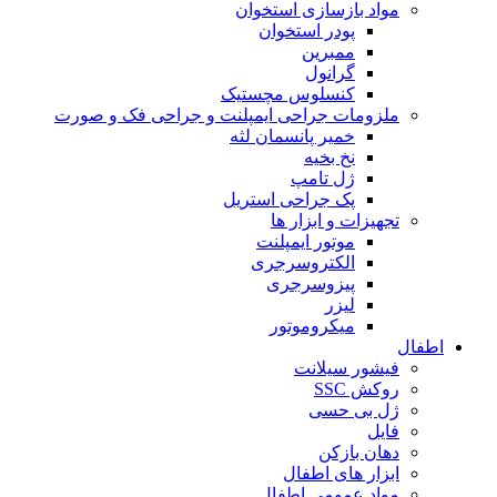
مواد بازسازی استخوان
پودر استخوان
ممبرین
گرانول
کنسلوس مچستیک
ملزومات جراحی ایمپلنت و جراحی فک و صورت
خمیر پانسمان لثه
نخ بخیه
ژل تامپ
پک جراحی استریل
تجهیزات و ابزار ها
موتور ایمپلنت
الکتروسرجری
پیزوسرجری
لیزر
میکروموتور
اطفال
فیشور سیلانت
روکش SSC
ژل بی حسی
فایل
دهان بازکن
ابزار های اطفال
مواد عمومی اطفال