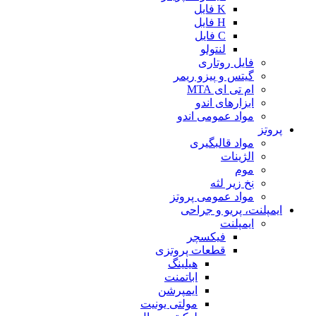
K فایل
H فایل
C فایل
لنتولو
فایل روتاری
گیتس و پیزو ریمر
ام تی ای MTA
ابزارهای اندو
مواد عمومی اندو
پروتز
مواد قالبگیری
الژینات
موم
نخ زیر لثه
مواد عمومی پروتز
ایمپلنت، پریو و جراحی
ایمپلنت
فیکسچر
قطعات پروتزی
هیلینگ
اباتمنت
ایمپرشن
مولتی یونیت