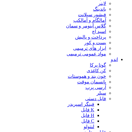
لاینر
باندینگ
فیشور سیلانت
آمالگام و آمالکپ
گلاس آینومر و سمان
اسید اچ
پرداخت و پالیش
پست و کور
ابزار های ترمیمی
مواد عمومی ترمیمی
اندو
گوتا پرکا
کن کاغذی
خون بند و هموستات
پانسمان موقت
آرسی پرپ
سیلر
فایل دستی
فینگر اسپریدر
K فایل
H فایل
C فایل
لنتولو