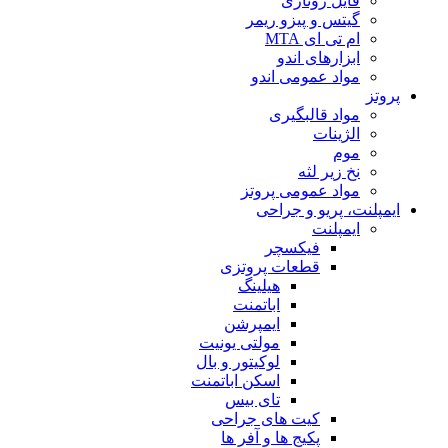
فایل روتاری
گیتس و پیزو ریمر
ام تی ای MTA
ابزارهای اندو
مواد عمومی اندو
پروتز
مواد قالبگیری
الژینات
موم
نخ زیر لثه
مواد عمومی پروتز
ایمپلنت، پریو و جراحی
ایمپلنت
فیکسچر
قطعات پروتزی
هیلینگ
اباتمنت
ایمپرشن
مولتی یونیت
لوکیتور و بال
اسکن اباتمنت
تای بیس
کیت های جراحی
پکیج ها و آفر ها