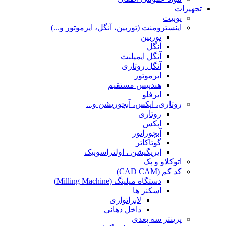
تجهیزات
یونیت
اینسترومنت (توربین، آنگل، ایرموتور و...)
توربین
آنگل
آنگل ایمپلنت
آنگل روتاری
ایرموتور
هندپیس مستقیم
ایرفلو
روتاری، اپکس، آبچوریشن و...
روتاری
اپکس
آبچوراتور
گوتاکاتر
ایریگیشن ، اولتراسونیک
اتوکلاو و پک
کد کم (CAD CAM)
دستگاه میلینگ (Milling Machine)
اسکنر ها
لابراتواری
داخل دهانی
پرینتر سه بعدی