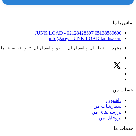
تماس با ما
JUNK LOAD
- 02128428397
05138589600
info@ariya
JUNK LOAD
tandis.com
مشهد ، خیابان پاسداران، بین پاسداران ۴ و ۶، ساختمان ۸۸
حساب من
داشبورد
سفارشات من
بررسی‌های من
پروفایل من
خدمات ما