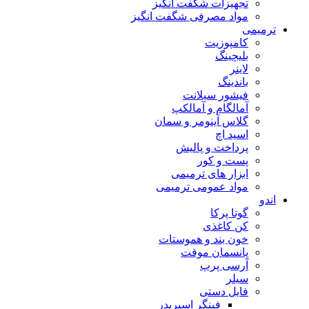
تجهیزات شگفت انگیز
مواد مصرفی شگفت انگیز
ترمیمی
کامپوزیت
بلیچینگ
لاینر
باندینگ
فیشور سیلانت
آمالگام و آمالکپ
گلاس آینومر و سمان
اسید اچ
پرداخت و پالیش
پست و کور
ابزار های ترمیمی
مواد عمومی ترمیمی
اندو
گوتا پرکا
کن کاغذی
خون بند و هموستات
پانسمان موقت
آرسی پرپ
سیلر
فایل دستی
فینگر اسپریدر