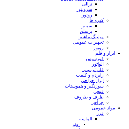
ترالی
سرویتور
روتور
کوره ها
سینتر
پرسلن
میلینگ ماشین
تجهیزات عمومی
روتور
ابزار و قلم
فورسپس
الواتور
قلم ترمیمی
رابردم و کلمپ
ابزار جراحی
سوزنگیر و هموستات
قیچی
ظرف و ظروف
جراحی
مواد عمومی
فرز
الماسه
روند