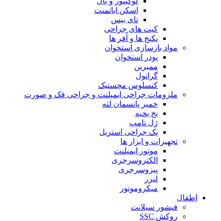
لوکیتور و بال
اسکن اباتمنت
تای بیس
کیت های جراحی
پکیج ها و آفر ها
مواد بازسازی استخوان
پودر استخوان
ممبرین
گرانول
کنسلوس مچستیک
ملزومات جراحی ایمپلنت و جراحی فک و صورت
خمیر پانسمان لثه
نخ بخیه
ژل تامپ
پک جراحی استریل
تجهیزات و ابزار ها
موتور ایمپلنت
الکتروسرجری
پیزوسرجری
لیزر
میکروموتور
اطفال
فیشور سیلانت
روکش SSC