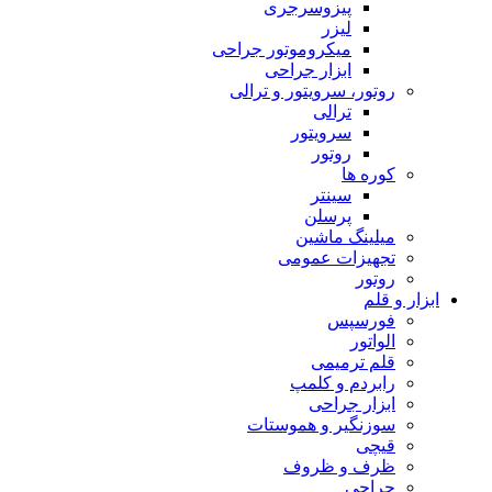
پیزوسرجری
لیزر
میکروموتور جراحی
ابزار جراحی
روتور، سرویتور و ترالی
ترالی
سرویتور
روتور
کوره ها
سینتر
پرسلن
میلینگ ماشین
تجهیزات عمومی
روتور
ابزار و قلم
فورسپس
الواتور
قلم ترمیمی
رابردم و کلمپ
ابزار جراحی
سوزنگیر و هموستات
قیچی
ظرف و ظروف
جراحی