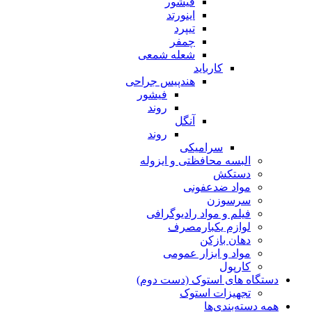
فیشور
اینورتد
تیپرد
چمفر
شعله شمعی
کارباید
هندپیس جراحی
فیشور
روند
آنگل
روند
سرامیکی
البسه محافظتی و ایزوله
دستکش
مواد ضدعفونی
سرسوزن
فیلم و مواد رادیوگرافی
لوازم یکبارمصرف
دهان بازکن
مواد و ابزار عمومی
کارپول
دستگاه های استوک (دست دوم)
تجهیزات استوک
همه دسته‌بندی‌ها