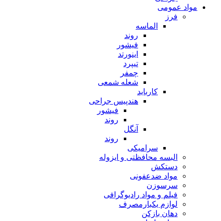
مواد عمومی
فرز
الماسه
روند
فیشور
اینورتد
تیپرد
چمفر
شعله شمعی
کارباید
هندپیس جراحی
فیشور
روند
آنگل
روند
سرامیکی
البسه محافظتی و ایزوله
دستکش
مواد ضدعفونی
سرسوزن
فیلم و مواد رادیوگرافی
لوازم یکبارمصرف
دهان بازکن