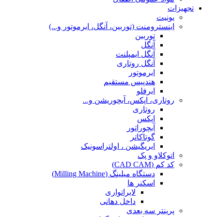
تجهیزات
یونیت
اینسترومنت (توربین، آنگل، ایرموتور و...)
توربین
آنگل
آنگل ایمپلنت
آنگل روتاری
ایرموتور
هندپیس مستقیم
ایرفلو
روتاری، اپکس، آبچوریشن و...
روتاری
اپکس
آبچوراتور
گوتاکاتر
ایریگیشن ، اولتراسونیک
اتوکلاو و پک
کد کم (CAD CAM)
دستگاه میلینگ (Milling Machine)
اسکنر ها
لابراتواری
داخل دهانی
پرینتر سه بعدی