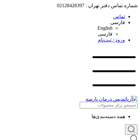
شماره تماس دفتر تهران : 02128428397
تماس
فارسی
English
فارسی
ورود / ثبت‌نام
همه دسته‌بندی‌ها