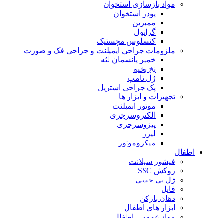
مواد بازسازی استخوان
پودر استخوان
ممبرین
گرانول
کنسلوس مچستیک
ملزومات جراحی ایمپلنت و جراحی فک و صورت
خمیر پانسمان لثه
نخ بخیه
ژل تامپ
پک جراحی استریل
تجهیزات و ابزار ها
موتور ایمپلنت
الکتروسرجری
پیزوسرجری
لیزر
میکروموتور
اطفال
فیشور سیلانت
روکش SSC
ژل بی حسی
فایل
دهان بازکن
ابزار های اطفال
مواد عمومی اطفال