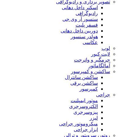
تصویر برداری و رادیوگرافی
اسکنر داخل دهانی
رادیوگرافی
سنسور آر وی جی
فسفر پلیت
دوربین داخل دهانی
هولدر سنسور
عکاسی
لوپ
لایت کیور
جرمگیر و واترجت
آمالگاماتور
ساکشن و کمپرسور
ساکشن سانترال
ساکشن برقی
کمپرسور
جراحی
موتور ایمپلنت
الکتروسرجری
پیزوسرجری
لیزر
میکروموتور جراحی
ابزار جراحی
روتور، سرویتور و ترالی