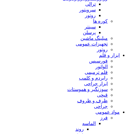
ترالی
سرویتور
روتور
کوره ها
سینتر
پرسلن
میلینگ ماشین
تجهیزات عمومی
روتور
ابزار و قلم
فورسپس
الواتور
قلم ترمیمی
رابردم و کلمپ
ابزار جراحی
سوزنگیر و هموستات
قیچی
ظرف و ظروف
جراحی
مواد عمومی
فرز
الماسه
روند