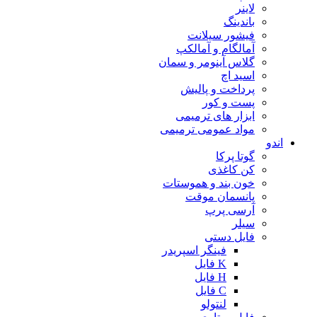
لاینر
باندینگ
فیشور سیلانت
آمالگام و آمالکپ
گلاس آینومر و سمان
اسید اچ
پرداخت و پالیش
پست و کور
ابزار های ترمیمی
مواد عمومی ترمیمی
اندو
گوتا پرکا
کن کاغذی
خون بند و هموستات
پانسمان موقت
آرسی پرپ
سیلر
فایل دستی
فینگر اسپریدر
K فایل
H فایل
C فایل
لنتولو