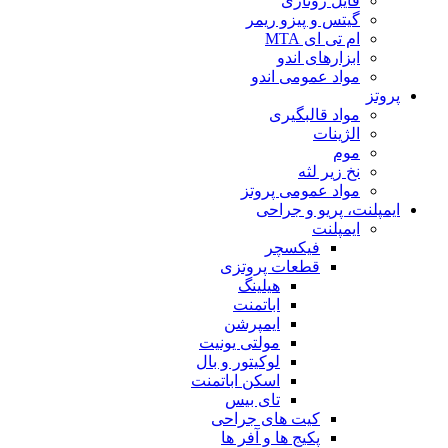
فایل روتاری
گیتس و پیزو ریمر
ام تی ای MTA
ابزارهای اندو
مواد عمومی اندو
پروتز
مواد قالبگیری
الژینات
موم
نخ زیر لثه
مواد عمومی پروتز
ایمپلنت، پریو و جراحی
ایمپلنت
فیکسچر
قطعات پروتزی
هیلینگ
اباتمنت
ایمپرشن
مولتی یونیت
لوکیتور و بال
اسکن اباتمنت
تای بیس
کیت های جراحی
پکیج ها و آفر ها