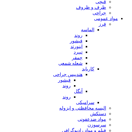
قیچی
ظرف و ظروف
جراحی
مواد عمومی
فرز
الماسه
روند
فیشور
اینورتد
تیپرد
چمفر
شعله شمعی
کارباید
هندپیس جراحی
فیشور
روند
آنگل
روند
سرامیکی
البسه محافظتی و ایزوله
دستکش
مواد ضدعفونی
سرسوزن
فیلم و مواد رادیوگرافی