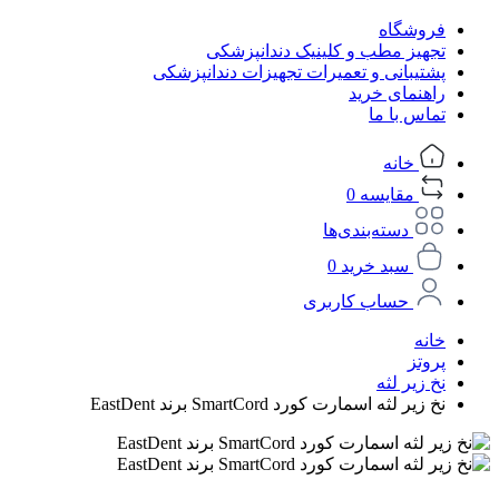
فروشگاه
تجهیز مطب و کلینیک دندانپزشکی
پشتیبانی و تعمیرات تجهیزات دندانپزشکی
راهنمای خرید
تماس با ما
خانه
مقایسه
0
دسته‌بندی‌ها
سبد خرید
0
حساب کاربری
خانه
پروتز
نخ زیر لثه
نخ زیر لثه اسمارت کورد SmartCord برند EastDent