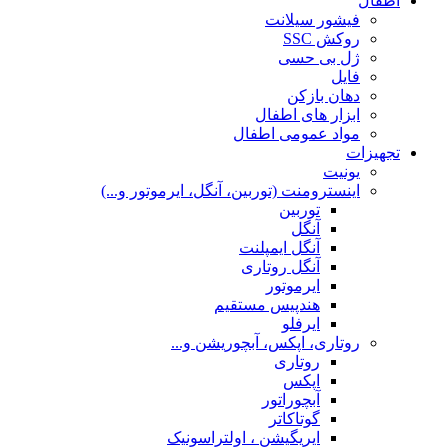
اطفال
فیشور سیلانت
روکش SSC
ژل بی حسی
فایل
دهان بازکن
ابزار های اطفال
مواد عمومی اطفال
تجهیزات
یونیت
اینسترومنت (توربین، آنگل، ایرموتور و...)
توربین
آنگل
آنگل ایمپلنت
آنگل روتاری
ایرموتور
هندپیس مستقیم
ایرفلو
روتاری، اپکس، آبچوریشن و...
روتاری
اپکس
آبچوراتور
گوتاکاتر
ایریگیشن ، اولتراسونیک