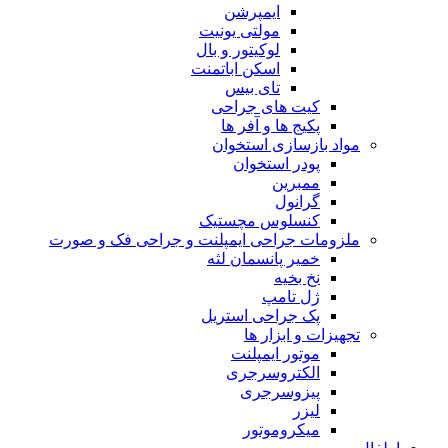
ایمپرشن
مولتی یونیت
لوکیتور و بال
اسکن اباتمنت
تای بیس
کیت های جراحی
پکیج ها و آفر ها
مواد بازسازی استخوان
پودر استخوان
ممبرین
گرانول
کنسلوس مچستیک
ملزومات جراحی ایمپلنت و جراحی فک و صورت
خمیر پانسمان لثه
نخ بخیه
ژل تامپ
پک جراحی استریل
تجهیزات و ابزار ها
موتور ایمپلنت
الکتروسرجری
پیزوسرجری
لیزر
میکروموتور