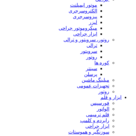
موتور ایمپلنت
الکتروسرجری
پیزوسرجری
لیزر
میکروموتور جراحی
ابزار جراحی
روتور، سرویتور و ترالی
ترالی
سرویتور
روتور
کوره ها
سینتر
پرسلن
میلینگ ماشین
تجهیزات عمومی
روتور
ابزار و قلم
فورسپس
الواتور
قلم ترمیمی
رابردم و کلمپ
ابزار جراحی
سوزنگیر و هموستات