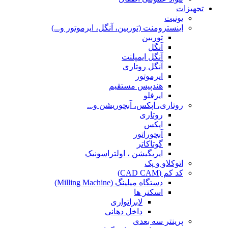
تجهیزات
یونیت
اینسترومنت (توربین، آنگل، ایرموتور و...)
توربین
آنگل
آنگل ایمپلنت
آنگل روتاری
ایرموتور
هندپیس مستقیم
ایرفلو
روتاری، اپکس، آبچوریشن و...
روتاری
اپکس
آبچوراتور
گوتاکاتر
ایریگیشن ، اولتراسونیک
اتوکلاو و پک
کد کم (CAD CAM)
دستگاه میلینگ (Milling Machine)
اسکنر ها
لابراتواری
داخل دهانی
پرینتر سه بعدی