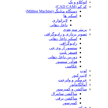
اتوکلاو و پک
کد کم (CAD CAM)
دستگاه میلینگ (Milling Machine)
اسکنر ها
لابراتواری
داخل دهانی
پرینتر سه بعدی
تصویر برداری و رادیوگرافی
اسکنر داخل دهانی
رادیوگرافی
سنسور آر وی جی
فسفر پلیت
دوربین داخل دهانی
هولدر سنسور
عکاسی
لوپ
لایت کیور
جرمگیر و واترجت
آمالگاماتور
ساکشن و کمپرسور
ساکشن سانترال
ساکشن برقی
کمپرسور
جراحی