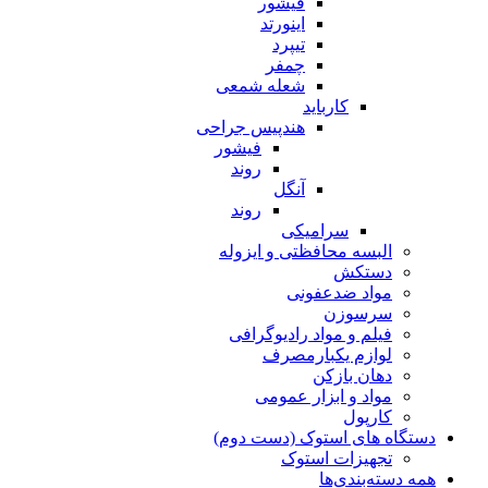
فیشور
اینورتد
تیپرد
چمفر
شعله شمعی
کارباید
هندپیس جراحی
فیشور
روند
آنگل
روند
سرامیکی
البسه محافظتی و ایزوله
دستکش
مواد ضدعفونی
سرسوزن
فیلم و مواد رادیوگرافی
لوازم یکبارمصرف
دهان بازکن
مواد و ابزار عمومی
کارپول
دستگاه های استوک (دست دوم)
تجهیزات استوک
همه دسته‌بندی‌ها