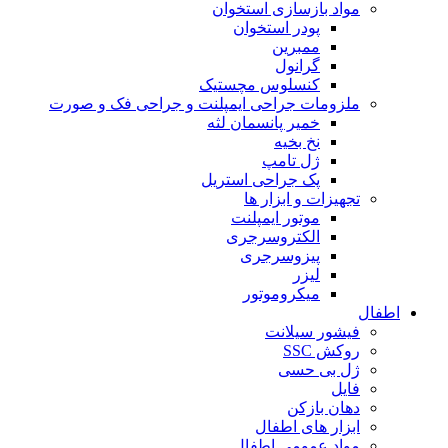
مواد بازسازی استخوان
پودر استخوان
ممبرین
گرانول
کنسلوس مچستیک
ملزومات جراحی ایمپلنت و جراحی فک و صورت
خمیر پانسمان لثه
نخ بخیه
ژل تامپ
پک جراحی استریل
تجهیزات و ابزار ها
موتور ایمپلنت
الکتروسرجری
پیزوسرجری
لیزر
میکروموتور
اطفال
فیشور سیلانت
روکش SSC
ژل بی حسی
فایل
دهان بازکن
ابزار های اطفال
مواد عمومی اطفال