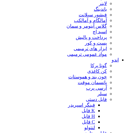
لاینر
باندینگ
فیشور سیلانت
آمالگام و آمالکپ
گلاس آینومر و سمان
اسید اچ
پرداخت و پالیش
پست و کور
ابزار های ترمیمی
مواد عمومی ترمیمی
اندو
گوتا پرکا
کن کاغذی
خون بند و هموستات
پانسمان موقت
آرسی پرپ
سیلر
فایل دستی
فینگر اسپریدر
K فایل
H فایل
C فایل
لنتولو