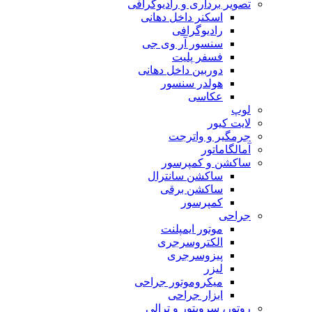
تصویر برداری و رادیوگرافی
اسکنر داخل دهانی
رادیوگرافی
سنسور آر وی جی
فسفر پلیت
دوربین داخل دهانی
هولدر سنسور
عکاسی
لوپ
لایت کیور
جرمگیر و واترجت
آمالگاماتور
ساکشن و کمپرسور
ساکشن سانترال
ساکشن برقی
کمپرسور
جراحی
موتور ایمپلنت
الکتروسرجری
پیزوسرجری
لیزر
میکروموتور جراحی
ابزار جراحی
روتور، سرویتور و ترالی