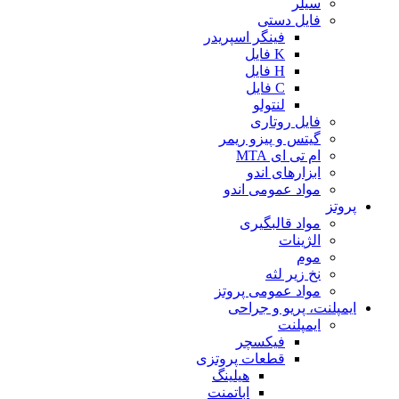
سیلر
فایل دستی
فینگر اسپریدر
K فایل
H فایل
C فایل
لنتولو
فایل روتاری
گیتس و پیزو ریمر
ام تی ای MTA
ابزارهای اندو
مواد عمومی اندو
پروتز
مواد قالبگیری
الژینات
موم
نخ زیر لثه
مواد عمومی پروتز
ایمپلنت، پریو و جراحی
ایمپلنت
فیکسچر
قطعات پروتزی
هیلینگ
اباتمنت