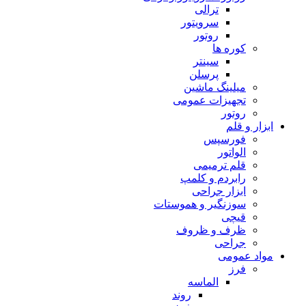
ترالی
سرویتور
روتور
کوره ها
سینتر
پرسلن
میلینگ ماشین
تجهیزات عمومی
روتور
ابزار و قلم
فورسپس
الواتور
قلم ترمیمی
رابردم و کلمپ
ابزار جراحی
سوزنگیر و هموستات
قیچی
ظرف و ظروف
جراحی
مواد عمومی
فرز
الماسه
روند