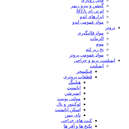
فایل روتاری
گیتس و پیزو ریمر
ام تی ای MTA
ابزارهای اندو
مواد عمومی اندو
پروتز
مواد قالبگیری
الژینات
موم
نخ زیر لثه
مواد عمومی پروتز
ایمپلنت، پریو و جراحی
ایمپلنت
فیکسچر
قطعات پروتزی
هیلینگ
اباتمنت
ایمپرشن
مولتی یونیت
لوکیتور و بال
اسکن اباتمنت
تای بیس
کیت های جراحی
پکیج ها و آفر ها