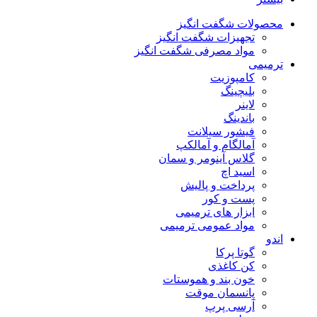
محصولات شگفت انگیز
تجهیزات شگفت انگیز
مواد مصرفی شگفت انگیز
ترمیمی
کامپوزیت
بلیچینگ
لاینر
باندینگ
فیشور سیلانت
آمالگام و آمالکپ
گلاس آینومر و سمان
اسید اچ
پرداخت و پالیش
پست و کور
ابزار های ترمیمی
مواد عمومی ترمیمی
اندو
گوتا پرکا
کن کاغذی
خون بند و هموستات
پانسمان موقت
آرسی پرپ