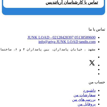
تماس با کارشناسان آریاتندیس
تماس با ما
JUNK LOAD
- 02128428397
05138589600
info@ariya
JUNK LOAD
tandis.com
مشهد ، خیابان پاسداران، بین پاسداران ۴ و ۶، ساختمان ۸۸
حساب من
داشبورد
سفارشات من
بررسی‌های من
پروفایل من