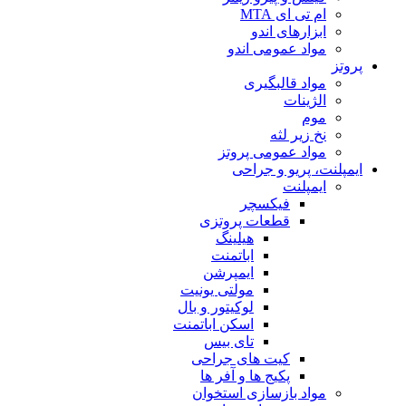
ام تی ای MTA
ابزارهای اندو
مواد عمومی اندو
پروتز
مواد قالبگیری
الژینات
موم
نخ زیر لثه
مواد عمومی پروتز
ایمپلنت، پریو و جراحی
ایمپلنت
فیکسچر
قطعات پروتزی
هیلینگ
اباتمنت
ایمپرشن
مولتی یونیت
لوکیتور و بال
اسکن اباتمنت
تای بیس
کیت های جراحی
پکیج ها و آفر ها
مواد بازسازی استخوان