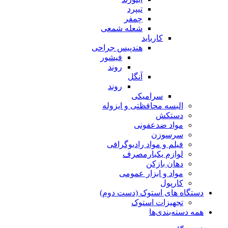
تیپرد
چمفر
شعله شمعی
کارباید
هندپیس جراحی
فیشور
روند
آنگل
روند
سرامیکی
البسه محافظتی و ایزوله
دستکش
مواد ضدعفونی
سرسوزن
فیلم و مواد رادیوگرافی
لوازم یکبارمصرف
دهان بازکن
مواد و ابزار عمومی
کارپول
دستگاه های استوک (دست دوم)
تجهیزات استوک
همه دسته‌بندی‌ها