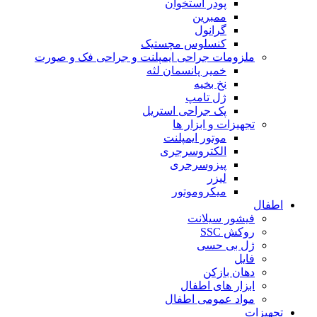
پودر استخوان
ممبرین
گرانول
کنسلوس مچستیک
ملزومات جراحی ایمپلنت و جراحی فک و صورت
خمیر پانسمان لثه
نخ بخیه
ژل تامپ
پک جراحی استریل
تجهیزات و ابزار ها
موتور ایمپلنت
الکتروسرجری
پیزوسرجری
لیزر
میکروموتور
اطفال
فیشور سیلانت
روکش SSC
ژل بی حسی
فایل
دهان بازکن
ابزار های اطفال
مواد عمومی اطفال
تجهیزات