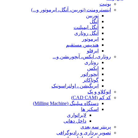
یونیت
اینسترومنت (توربین، آنگل، ایرموتور و...)
توربین
آنگل
آنگل ایمپلنت
آنگل روتاری
ایرموتور
هندپیس مستقیم
ایرفلو
روتاری، اپکس، آبچوریشن و...
روتاری
اپکس
آبچوراتور
گوتاکاتر
ایریگیشن ، اولتراسونیک
اتوکلاو و پک
کد کم (CAD CAM)
دستگاه میلینگ (Milling Machine)
اسکنر ها
لابراتواری
داخل دهانی
پرینتر سه بعدی
تصویر برداری و رادیوگرافی