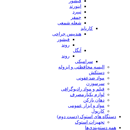
فیشور
اینورتد
تیپرد
چمفر
شعله شمعی
کارباید
هندپیس جراحی
فیشور
روند
آنگل
روند
سرامیکی
البسه محافظتی و ایزوله
دستکش
مواد ضدعفونی
سرسوزن
فیلم و مواد رادیوگرافی
لوازم یکبارمصرف
دهان بازکن
مواد و ابزار عمومی
کارپول
دستگاه های استوک (دست دوم)
تجهیزات استوک
همه دسته‌بندی‌ها