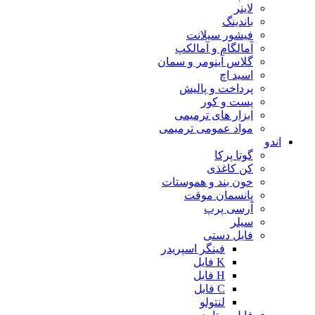
لاینر
باندینگ
فیشور سیلانت
آمالگام و آمالکپ
گلاس آینومر و سمان
اسید اچ
پرداخت و پالیش
پست و کور
ابزار های ترمیمی
مواد عمومی ترمیمی
اندو
گوتا پرکا
کن کاغذی
خون بند و هموستات
پانسمان موقت
آرسی پرپ
سیلر
فایل دستی
فینگر اسپریدر
K فایل
H فایل
C فایل
لنتولو