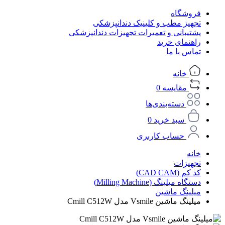
فروشگاه
تجهیز مطب و کلینیک دندانپزشکی
پشتیبانی و تعمیرات تجهیزات دندانپزشکی
راهنمای خرید
تماس با ما
خانه
مقایسه
0
دسته‌بندی‌ها
سبد خرید
0
حساب کاربری
خانه
تجهیزات
کد کم (CAD CAM)
دستگاه میلینگ (Milling Machine)
میلینگ ماشین
میلینگ ماشین Vsmile مدل Cmill C512W