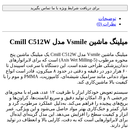
برای دریافت شرایط ویژه با ما تماس بگیرید
توضیحات
نظرات (0)
میلینگ ماشین Vsmile مدل Cmill C512W
میلینگ ماشین Vsmile مدل Cmill C512W یک میلینگ ماشین پنج‌
محوره مرطوب (5-Axis Wet Milling) است که برای لابراتوارهای
دندان‌پزشکی طراحی شده است. این دستگاه با سرعت اسپیندل تا
۶۰ هزار دور در دقیقه و دقتی در حدود ۸ میکرون، قادر است انواع
مواد دندانی مانند سرامیک شیشه‌ای، کامپوزیت، PMMA و موم را با
کیفیت بالا ماشین‌کاری کند.
سیستم تعویض خودکار ابزار با ظرفیت ۱۲ عدد، همراه با محورهای
چرخشی A و B، امکان تولید دقیق و سریع اباتمنت‌ها، کراون‌ها و
بریج‌های پیچیده را فراهم می‌کند. به‌دلیل عملکرد مرطوب، گرد و
غبار کمتر و خنک‌کاری بهتر مواد حاصل می‌شود و این ویژگی، عمر
ابزار و کیفیت سطح را افزایش می‌دهد. این مدل گزینه‌ای ایده‌آل
برای لابراتوارهایی است که به دقت، کارایی بالا و انعطاف در تولید
نیاز دارند.