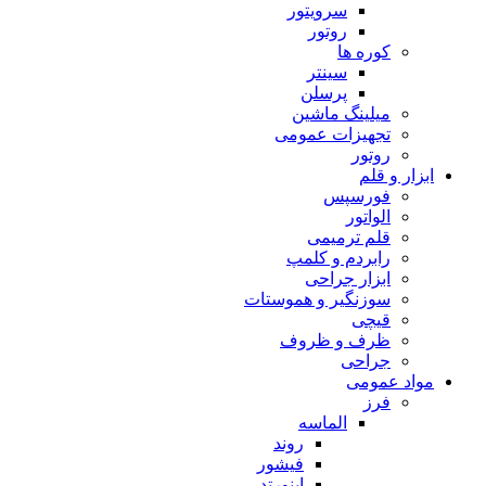
سرویتور
روتور
کوره ها
سینتر
پرسلن
میلینگ ماشین
تجهیزات عمومی
روتور
ابزار و قلم
فورسپس
الواتور
قلم ترمیمی
رابردم و کلمپ
ابزار جراحی
سوزنگیر و هموستات
قیچی
ظرف و ظروف
جراحی
مواد عمومی
فرز
الماسه
روند
فیشور
اینورتد