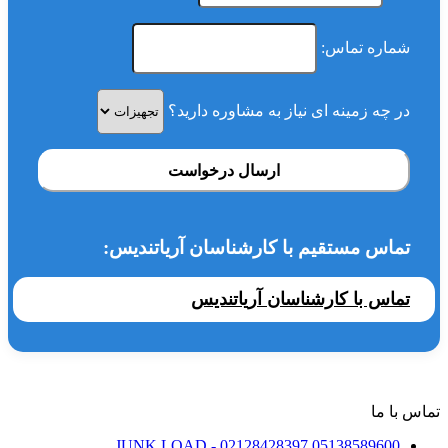
شماره تماس:
در چه زمینه ای نیاز به مشاوره دارید؟
ارسال درخواست
تماس مستقیم با کارشناسان آریاتندیس:
تماس با کارشناسان آریاتندیس
تماس با ما
JUNK LOAD
- 02128428397
05138589600