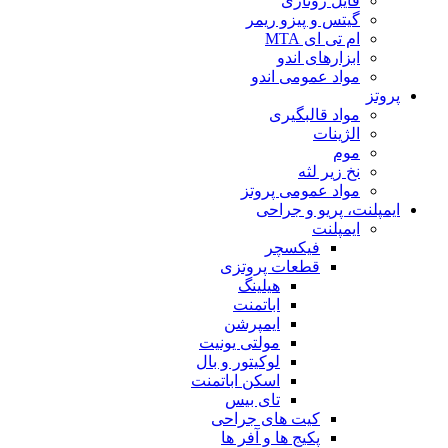
فایل روتاری
گیتس و پیزو ریمر
ام تی ای MTA
ابزارهای اندو
مواد عمومی اندو
پروتز
مواد قالبگیری
الژینات
موم
نخ زیر لثه
مواد عمومی پروتز
ایمپلنت، پریو و جراحی
ایمپلنت
فیکسچر
قطعات پروتزی
هیلینگ
اباتمنت
ایمپرشن
مولتی یونیت
لوکیتور و بال
اسکن اباتمنت
تای بیس
کیت های جراحی
پکیج ها و آفر ها