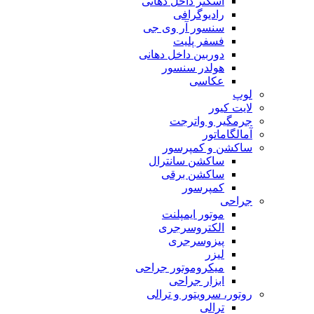
اسکنر داخل دهانی
رادیوگرافی
سنسور آر وی جی
فسفر پلیت
دوربین داخل دهانی
هولدر سنسور
عکاسی
لوپ
لایت کیور
جرمگیر و واترجت
آمالگاماتور
ساکشن و کمپرسور
ساکشن سانترال
ساکشن برقی
کمپرسور
جراحی
موتور ایمپلنت
الکتروسرجری
پیزوسرجری
لیزر
میکروموتور جراحی
ابزار جراحی
روتور، سرویتور و ترالی
ترالی