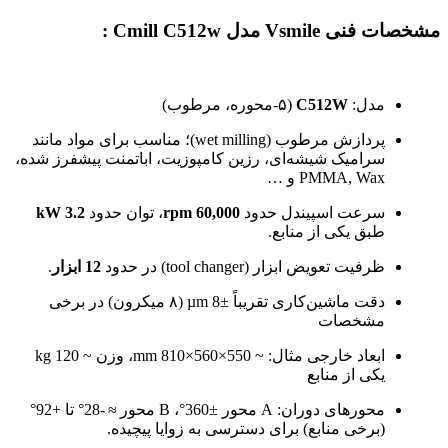
مشخصات فنی Vsmile مدل Cmill C512w :
مدل:
C512W
(۵-محوره، مرطوب)
پردازش مرطوب (wet milling)؛ مناسب برای مواد مانند
سرامیک شیشه‌ای، رزین کامپوزیت، اباتمنت پیش­فرز شده،
PMMA, Wax و …
سرعت اسپیندل حدود
60,000 rpm
، توان حدود
3.2 kW
طبق یکی از منابع.
ظرفیت تعویض ابزار (tool changer) در حدود
12 ابزار
.
دقت ماشین‌کاری تقریباً ±8 µm (۸ میکرون) در برخی
مشخصات
ابعاد خارجی مثال: ~ 550×560×810 mm، وزن ~ 120 kg
یکی از منابع
محورهای دوران: A محور ±360°، B محور ≈ -28° تا +92°
(برخی منابع) برای دسترسی به زوایا پیچیده.