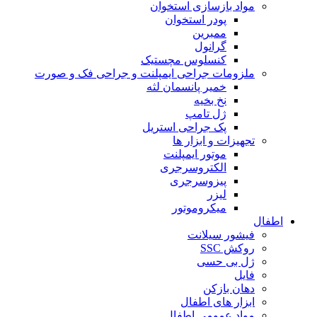
مواد بازسازی استخوان
پودر استخوان
ممبرین
گرانول
کنسلوس مچستیک
ملزومات جراحی ایمپلنت و جراحی فک و صورت
خمیر پانسمان لثه
نخ بخیه
ژل تامپ
پک جراحی استریل
تجهیزات و ابزار ها
موتور ایمپلنت
الکتروسرجری
پیزوسرجری
لیزر
میکروموتور
اطفال
فیشور سیلانت
روکش SSC
ژل بی حسی
فایل
دهان بازکن
ابزار های اطفال
مواد عمومی اطفال