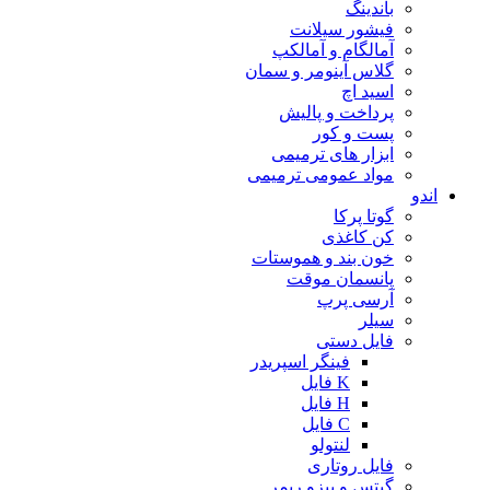
باندینگ
فیشور سیلانت
آمالگام و آمالکپ
گلاس آینومر و سمان
اسید اچ
پرداخت و پالیش
پست و کور
ابزار های ترمیمی
مواد عمومی ترمیمی
اندو
گوتا پرکا
کن کاغذی
خون بند و هموستات
پانسمان موقت
آرسی پرپ
سیلر
فایل دستی
فینگر اسپریدر
K فایل
H فایل
C فایل
لنتولو
فایل روتاری
گیتس و پیزو ریمر