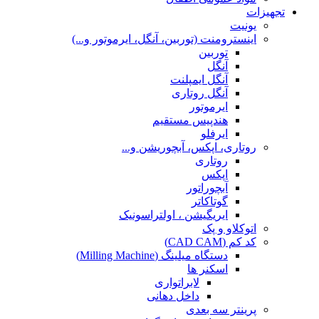
تجهیزات
یونیت
اینسترومنت (توربین، آنگل، ایرموتور و...)
توربین
آنگل
آنگل ایمپلنت
آنگل روتاری
ایرموتور
هندپیس مستقیم
ایرفلو
روتاری، اپکس، آبچوریشن و...
روتاری
اپکس
آبچوراتور
گوتاکاتر
ایریگیشن ، اولتراسونیک
اتوکلاو و پک
کد کم (CAD CAM)
دستگاه میلینگ (Milling Machine)
اسکنر ها
لابراتواری
داخل دهانی
پرینتر سه بعدی