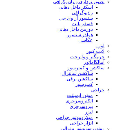
تصویر برداری و رادیوگرافی
اسکنر داخل دهانی
رادیوگرافی
سنسور آر وی جی
فسفر پلیت
دوربین داخل دهانی
هولدر سنسور
عکاسی
لوپ
لایت کیور
جرمگیر و واترجت
آمالگاماتور
ساکشن و کمپرسور
ساکشن سانترال
ساکشن برقی
کمپرسور
جراحی
موتور ایمپلنت
الکتروسرجری
پیزوسرجری
لیزر
میکروموتور جراحی
ابزار جراحی
روتور، سرویتور و ترالی