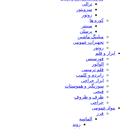
ترالی
سرویتور
روتور
کوره ها
سینتر
پرسلن
میلینگ ماشین
تجهیزات عمومی
روتور
ابزار و قلم
فورسپس
الواتور
قلم ترمیمی
رابردم و کلمپ
ابزار جراحی
سوزنگیر و هموستات
قیچی
ظرف و ظروف
جراحی
مواد عمومی
فرز
الماسه
روند