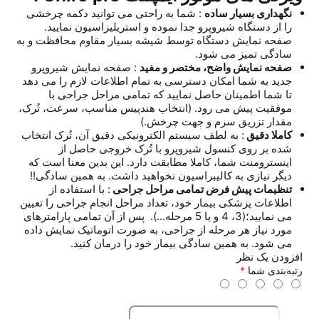
نگهداری بسیار ساده
: شما به راحتی می توانید دکمه چرخشی
را از دستگاه شیروپرو جدا نموده و استریلیزاسیون نمایید.
صفحه نمایش دستگاه توسط شیشه بسیار مقاوم محافظت و به
سادگی تمیز می شود.
صفحه نمایش واضح، مختصر و مفید
: صفحه نمایش شیروپرو
جدید به شما امکان دسترسی به تمام اطلاعات لازم را می دهد
تا شما اطمینان حاصل نمایید که تمامی مراحل جراحی با
موفقیت پیش می رود. (انتخاب هندپیس مناسب، سرعت، تُرک،
مقدار تزریق سرم و جهت چرخش.)
کاملا دقیق
: به لطف سیستم الکترونیکی دقیق آن، تُرک انتخاب
شده بر روی کنسول شیروپرو با تُرک خروجی حاصل از
اینسترومنت شما، کاملا مطابقت دارد. این بدین معنا است که
دیگر نیازی به کالیبراسیون نخواهید داشت. به همین سادگی!!
تنظیمات پیش فرض تمامی مراحل جراحی
: با استفاده از
اطلاعات پزشکی بیمار خود، تعداد مراحل انجام جراحی را تعیین
می نمایید؛(3، 4 و یا 5 مرحله...). پس از آن تمامی پارامترهای
مورد نیاز هر مرحله از جراحی، به صورت اتوماتیک نمایش داده
می شود. به همین سادگی بیمار خود را درمان کنید.
افزودن یک نظر
رتبه‌بندی شما
*