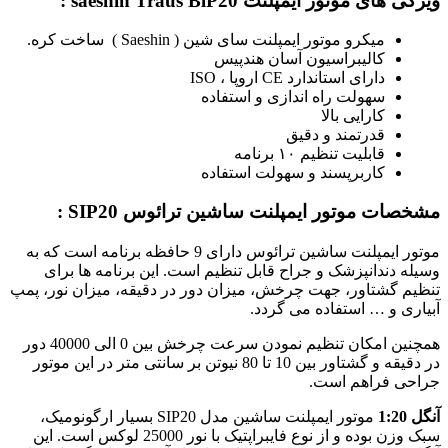
ویژگی های موتور ایمپلنت saeshin Traus BlP20 :
میکرو موتور ایمپلنت سای شین ( Saeshin ) ساخت کره.
کالیبراسیون آسان هندپیس
دارای استاندارد CE اروپا ، ISO
سهولت راه اندازی و استفاده
کارایی بالا
قدرتمند و دقیق
قابلیت تنظیم ۱۰ برنامه
کاربرپسند و سهولت استفاده
مشخصات موتور ایمپلنت ساشین ترائوس SIP20 :
موتور ایمپلنت ساشین ترائوس دارای 9 حافظه برنامه است که به
وسیله دندانپزشک و جراح قابل تنظیم است. این برنامه ها برای
تنظیم گشتاور، جهت چرخش، میزان دور در دقیقه، میزان نور، پمپ
آبیاری و … استفاده می گردد.
همچنین امکان تنظیم نمودن سرعت چرخش بین 0 الی 40000 دور
در دقیقه و گشتاور بین 10 تا 80 نیوتن بر سانتی متر در این موتور
جراحی فراهم است.
آنگل 1:20
موتور ایمپلنت ساشین مدل SIP20 بسیار ارگونومیک،
سبک وزن بوده و از نوع فایبراپتیک با نور 25000 لوکس است. این