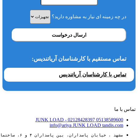
در چه زمینه ای نیاز به مشاوره دارید؟
ارسال درخواست
تماس مستقیم با کارشناسان آریاتندیس:
تماس با کارشناسان آریاتندیس
تماس با ما
JUNK LOAD
- 02128428397
05138589600
info@ariya
JUNK LOAD
tandis.com
مشهد ، خیابان پاسداران، بین پاسداران ۴ و ۶، ساختمان ۸۸