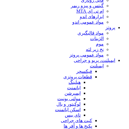
فایل روتاری
گیتس و پیزو ریمر
ام تی ای MTA
ابزارهای اندو
مواد عمومی اندو
پروتز
مواد قالبگیری
الژینات
موم
نخ زیر لثه
مواد عمومی پروتز
ایمپلنت، پریو و جراحی
ایمپلنت
فیکسچر
قطعات پروتزی
هیلینگ
اباتمنت
ایمپرشن
مولتی یونیت
لوکیتور و بال
اسکن اباتمنت
تای بیس
کیت های جراحی
پکیج ها و آفر ها