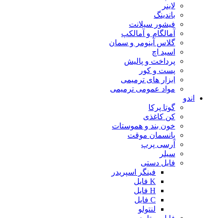
لاینر
باندینگ
فیشور سیلانت
آمالگام و آمالکپ
گلاس آینومر و سمان
اسید اچ
پرداخت و پالیش
پست و کور
ابزار های ترمیمی
مواد عمومی ترمیمی
اندو
گوتا پرکا
کن کاغذی
خون بند و هموستات
پانسمان موقت
آرسی پرپ
سیلر
فایل دستی
فینگر اسپریدر
K فایل
H فایل
C فایل
لنتولو