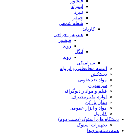
فیشور
اینورتد
تیپرد
چمفر
شعله شمعی
کارباید
هندپیس جراحی
فیشور
روند
آنگل
روند
سرامیکی
البسه محافظتی و ایزوله
دستکش
مواد ضدعفونی
سرسوزن
فیلم و مواد رادیوگرافی
لوازم یکبارمصرف
دهان بازکن
مواد و ابزار عمومی
کارپول
دستگاه های استوک (دست دوم)
تجهیزات استوک
همه دسته‌بندی‌ها