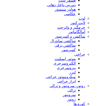
فسفر پلیت
دوربین داخل دهانی
هولدر سنسور
عکاسی
لوپ
لایت کیور
جرمگیر و واترجت
آمالگاماتور
ساکشن و کمپرسور
ساکشن سانترال
ساکشن برقی
کمپرسور
جراحی
موتور ایمپلنت
الکتروسرجری
پیزوسرجری
لیزر
میکروموتور جراحی
ابزار جراحی
روتور، سرویتور و ترالی
ترالی
سرویتور
روتور
کوره ها