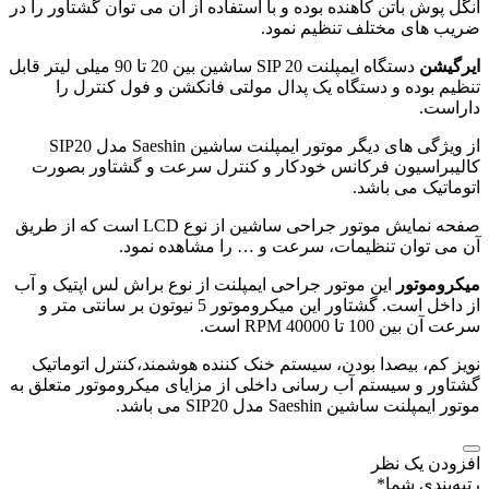
آنگل پوش باتن کاهنده بوده و با استفاده از آن می توان گشتاور را در
ضریب های مختلف تنظیم نمود.
ایرگیشن
دستگاه ایمپلنت SIP 20 ساشین بین 20 تا 90 میلی لیتر قابل
تنظیم بوده و دستگاه یک پدال مولتی فانکشن و فول کنترل را
داراست.
از ویژگی های دیگر موتور ایمپلنت ساشین Saeshin مدل SIP20
کالیبراسیون فرکانس خودکار و کنترل سرعت و گشتاور بصورت
اتوماتیک می باشد.
صفحه نمایش موتور جراحی ساشین از نوع LCD است که از طریق
آن می توان تنظیمات، سرعت و … را مشاهده نمود.
میکروموتور
این موتور جراحی ایمپلنت از نوع براش لس اپتیک و آب
از داخل است. گشتاور این میکروموتور 5 نیوتون بر سانتی متر و
سرعت آن بین 100 تا 40000 RPM است.
نویز کم، بیصدا بودن، سیستم خنک کننده هوشمند،کنترل اتوماتیک
گشتاور و سیستم آب رسانی داخلی از مزایای میکروموتور متعلق به
موتور ایمپلنت ساشین Saeshin مدل SIP20 می باشد.
افزودن یک نظر
رتبه‌بندی شما
*