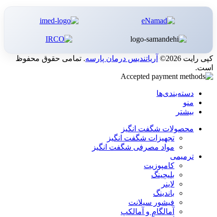
کپی رایت 2026©
آریاتندیس درمان پارسه
. تمامی حقوق محفوظ
است.
دسته‌بندی‌ها
منو
بیشتر
محصولات شگفت انگیز
تجهیزات شگفت انگیز
مواد مصرفی شگفت انگیز
ترمیمی
کامپوزیت
بلیچینگ
لاینر
باندینگ
فیشور سیلانت
آمالگام و آمالکپ