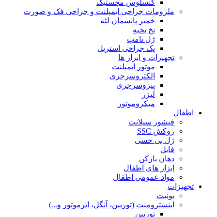
کنسلوس مچستیک
ملزومات جراحی ایمپلنت و جراحی فک و صورت
خمیر پانسمان لثه
نخ بخیه
ژل تامپ
پک جراحی استریل
تجهیزات و ابزار ها
موتور ایمپلنت
الکتروسرجری
پیزوسرجری
لیزر
میکروموتور
اطفال
فیشور سیلانت
روکش SSC
ژل بی حسی
فایل
دهان بازکن
ابزار های اطفال
مواد عمومی اطفال
تجهیزات
یونیت
اینسترومنت (توربین، آنگل، ایرموتور و...)
توربین