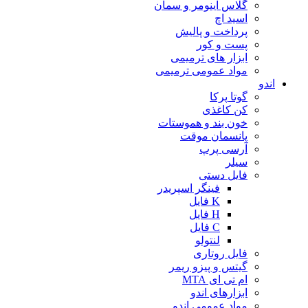
گلاس آینومر و سمان
اسید اچ
پرداخت و پالیش
پست و کور
ابزار های ترمیمی
مواد عمومی ترمیمی
اندو
گوتا پرکا
کن کاغذی
خون بند و هموستات
پانسمان موقت
آرسی پرپ
سیلر
فایل دستی
فینگر اسپریدر
K فایل
H فایل
C فایل
لنتولو
فایل روتاری
گیتس و پیزو ریمر
ام تی ای MTA
ابزارهای اندو
مواد عمومی اندو