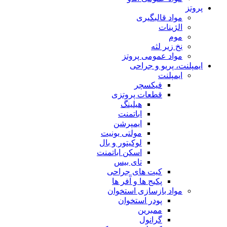
پروتز
مواد قالبگیری
الژینات
موم
نخ زیر لثه
مواد عمومی پروتز
ایمپلنت، پریو و جراحی
ایمپلنت
فیکسچر
قطعات پروتزی
هیلینگ
اباتمنت
ایمپرشن
مولتی یونیت
لوکیتور و بال
اسکن اباتمنت
تای بیس
کیت های جراحی
پکیج ها و آفر ها
مواد بازسازی استخوان
پودر استخوان
ممبرین
گرانول