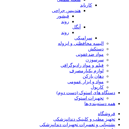
کارباید
هندپیس جراحی
فیشور
روند
آنگل
روند
سرامیکی
البسه محافظتی و ایزوله
دستکش
مواد ضدعفونی
سرسوزن
فیلم و مواد رادیوگرافی
لوازم یکبارمصرف
دهان بازکن
مواد و ابزار عمومی
کارپول
دستگاه های استوک (دست دوم)
تجهیزات استوک
همه دسته‌بندی‌ها
فروشگاه
تجهیز مطب و کلینیک دندانپزشکی
پشتیبانی و تعمیرات تجهیزات دندانپزشکی