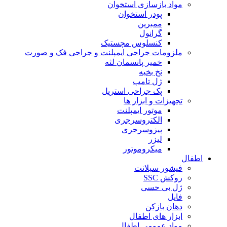
مواد بازسازی استخوان
پودر استخوان
ممبرین
گرانول
کنسلوس مچستیک
ملزومات جراحی ایمپلنت و جراحی فک و صورت
خمیر پانسمان لثه
نخ بخیه
ژل تامپ
پک جراحی استریل
تجهیزات و ابزار ها
موتور ایمپلنت
الکتروسرجری
پیزوسرجری
لیزر
میکروموتور
اطفال
فیشور سیلانت
روکش SSC
ژل بی حسی
فایل
دهان بازکن
ابزار های اطفال
مواد عمومی اطفال