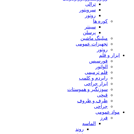
ترالی
سرویتور
روتور
کوره ها
سینتر
پرسلن
میلینگ ماشین
تجهیزات عمومی
روتور
ابزار و قلم
فورسپس
الواتور
قلم ترمیمی
رابردم و کلمپ
ابزار جراحی
سوزنگیر و هموستات
قیچی
ظرف و ظروف
جراحی
مواد عمومی
فرز
الماسه
روند