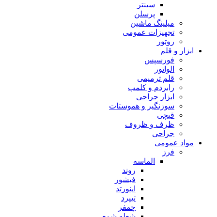
سینتر
پرسلن
میلینگ ماشین
تجهیزات عمومی
روتور
ابزار و قلم
فورسپس
الواتور
قلم ترمیمی
رابردم و کلمپ
ابزار جراحی
سوزنگیر و هموستات
قیچی
ظرف و ظروف
جراحی
مواد عمومی
فرز
الماسه
روند
فیشور
اینورتد
تیپرد
چمفر
شعله شمعی