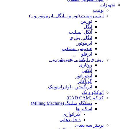
تجهیزات
یونیت
اینسترومنت (توربین، آنگل، ایرموتور و...)
توربین
آنگل
آنگل ایمپلنت
آنگل روتاری
ایرموتور
هندپیس مستقیم
ایرفلو
روتاری، اپکس، آبچوریشن و...
روتاری
اپکس
آبچوراتور
گوتاکاتر
ایریگیشن ، اولتراسونیک
اتوکلاو و پک
کد کم (CAD CAM)
دستگاه میلینگ (Milling Machine)
اسکنر ها
لابراتواری
داخل دهانی
پرینتر سه بعدی