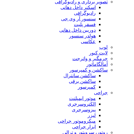
تصویر برداری و رادیوگرافی
اسکنر داخل دهانی
رادیوگرافی
سنسور آر وی جی
فسفر پلیت
دوربین داخل دهانی
هولدر سنسور
عکاسی
لوپ
لایت کیور
جرمگیر و واترجت
آمالگاماتور
ساکشن و کمپرسور
ساکشن سانترال
ساکشن برقی
کمپرسور
جراحی
موتور ایمپلنت
الکتروسرجری
پیزوسرجری
لیزر
میکروموتور جراحی
ابزار جراحی
روتور، سرویتور و ترالی