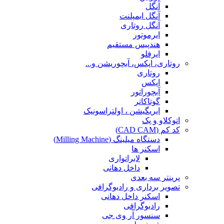
آنگل
آنگل ایمپلنت
آنگل روتاری
ایرموتور
هندپیس مستقیم
ایرفلو
روتاری، اپکس، آبچوریشن و...
روتاری
اپکس
آبچوراتور
گوتاکاتر
ایریگیشن ، اولتراسونیک
اتوکلاو و پک
کد کم (CAD CAM)
دستگاه میلینگ (Milling Machine)
اسکنر ها
لابراتواری
داخل دهانی
پرینتر سه بعدی
تصویر برداری و رادیوگرافی
اسکنر داخل دهانی
رادیوگرافی
سنسور آر وی جی