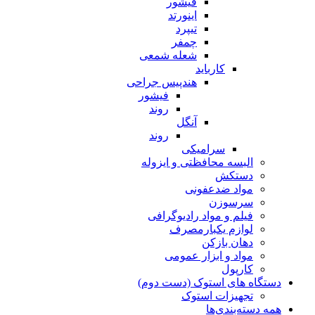
فیشور
اینورتد
تیپرد
چمفر
شعله شمعی
کارباید
هندپیس جراحی
فیشور
روند
آنگل
روند
سرامیکی
البسه محافظتی و ایزوله
دستکش
مواد ضدعفونی
سرسوزن
فیلم و مواد رادیوگرافی
لوازم یکبارمصرف
دهان بازکن
مواد و ابزار عمومی
کارپول
دستگاه های استوک (دست دوم)
تجهیزات استوک
همه دسته‌بندی‌ها