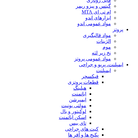
فایل روتاری
گیتس و پیزو ریمر
ام تی ای MTA
ابزارهای اندو
مواد عمومی اندو
پروتز
مواد قالبگیری
الژینات
موم
نخ زیر لثه
مواد عمومی پروتز
ایمپلنت، پریو و جراحی
ایمپلنت
فیکسچر
قطعات پروتزی
هیلینگ
اباتمنت
ایمپرشن
مولتی یونیت
لوکیتور و بال
اسکن اباتمنت
تای بیس
کیت های جراحی
پکیج ها و آفر ها