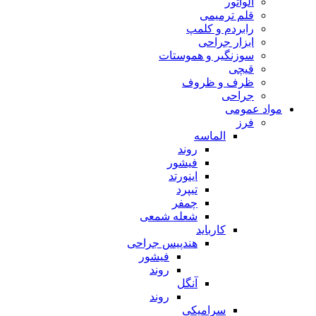
الواتور
قلم ترمیمی
رابردم و کلمپ
ابزار جراحی
سوزنگیر و هموستات
قیچی
ظرف و ظروف
جراحی
مواد عمومی
فرز
الماسه
روند
فیشور
اینورتد
تیپرد
چمفر
شعله شمعی
کارباید
هندپیس جراحی
فیشور
روند
آنگل
روند
سرامیکی