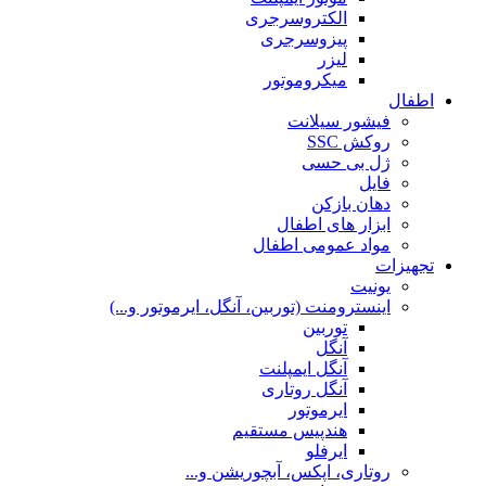
الکتروسرجری
پیزوسرجری
لیزر
میکروموتور
اطفال
فیشور سیلانت
روکش SSC
ژل بی حسی
فایل
دهان بازکن
ابزار های اطفال
مواد عمومی اطفال
تجهیزات
یونیت
اینسترومنت (توربین، آنگل، ایرموتور و...)
توربین
آنگل
آنگل ایمپلنت
آنگل روتاری
ایرموتور
هندپیس مستقیم
ایرفلو
روتاری، اپکس، آبچوریشن و...