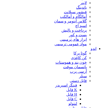
لاینر
باندینگ
فیشور سیلانت
آمالگام و آمالکپ
گلاس آینومر و سمان
اسید اچ
پرداخت و پالیش
پست و کور
ابزار های ترمیمی
مواد عمومی ترمیمی
اندو
گوتا پرکا
کن کاغذی
خون بند و هموستات
پانسمان موقت
آرسی پرپ
سیلر
فایل دستی
فینگر اسپریدر
K فایل
H فایل
C فایل
لنتولو