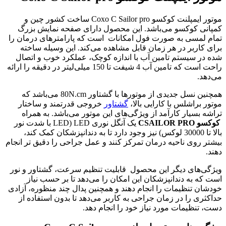
موتور ایمپلنت کوکسو Coxo C Sailor pro ساخت کشور چین و
کمپانی کوکسو می‌باشد. این محصول دارای صفحه نمایش بزرگ
تمام لمسی به صورت فول امکانات است که پارامترهای درمان را
برای کاربر در هر زمان قابل مشاهده می‌کند. این وسیله ساخته
شده در سیستم تامین آب با اندازه کوچک، عملکرد خوب و اتصال
راحت است که تامین آب 4 شیفت تا 150 میلی‌لیتر در دقیقه را ارائه
می‌دهد.
همچنین نسل جدیدی از موتورها با گشتاور 80N.cm می‌باشد که
موتور براشلس با کارایی بالا،
گشتاور
خروجی قدرتمند و ساختار
تراشه بسیار کارآمد از ویژگی‌های این موتور می‌باشد. به همراه
کوکسو CSAILOR PRO
یک آنگل نوری LED (LED با شدت نور
بالا تا 30000 لوکس) نیز وجود دارد تا به دندانپزشکان کمک کند،
بیشتر روی ناحیه درمان تمرکز کنند و عمل جراحی را دقیق تر انجام
دهند.
ویژگی‌های دیگر این محصول قابلیت تنظیم سرعت، گشتاور و نور
است که به دندانپزشکان این امکان را می‌دهد تا بر حسب نیاز
خودشان تنظیمات را انجام دهند و همچنین پدال چند منظوره، آزادی
حداکثری را در زمان جراحی به کاربر می‌دهد تا بدون استفاده از
دست، تنظیمات مورد نیاز خود را انجام دهد.