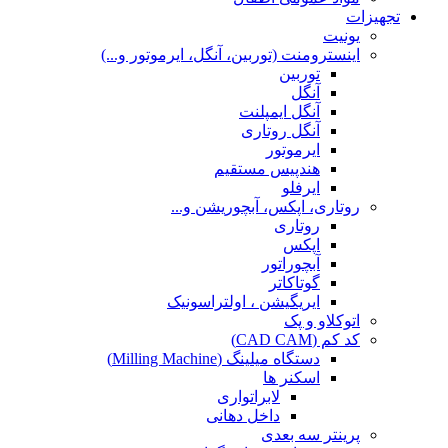
تجهیزات
یونیت
اینسترومنت (توربین، آنگل، ایرموتور و...)
توربین
آنگل
آنگل ایمپلنت
آنگل روتاری
ایرموتور
هندپیس مستقیم
ایرفلو
روتاری، اپکس، آبچوریشن و...
روتاری
اپکس
آبچوراتور
گوتاکاتر
ایریگیشن ، اولتراسونیک
اتوکلاو و پک
کد کم (CAD CAM)
دستگاه میلینگ (Milling Machine)
اسکنر ها
لابراتواری
داخل دهانی
پرینتر سه بعدی