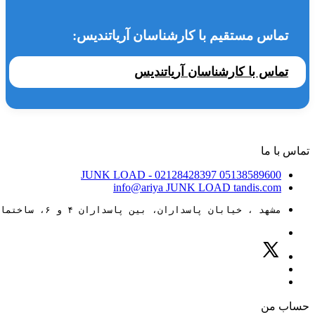
تماس مستقیم با کارشناسان آریاتندیس:
تماس با کارشناسان آریاتندیس
تماس با ما
JUNK LOAD
- 02128428397
05138589600
info@ariya
JUNK LOAD
tandis.com
مشهد ، خیابان پاسداران، بین پاسداران ۴ و ۶، ساختمان ۸۸
حساب من