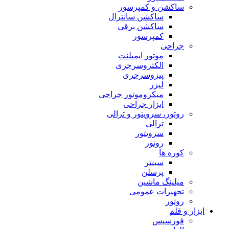
ساکشن و کمپرسور
ساکشن سانترال
ساکشن برقی
کمپرسور
جراحی
موتور ایمپلنت
الکتروسرجری
پیزوسرجری
لیزر
میکروموتور جراحی
ابزار جراحی
روتور، سرویتور و ترالی
ترالی
سرویتور
روتور
کوره ها
سینتر
پرسلن
میلینگ ماشین
تجهیزات عمومی
روتور
ابزار و قلم
فورسپس