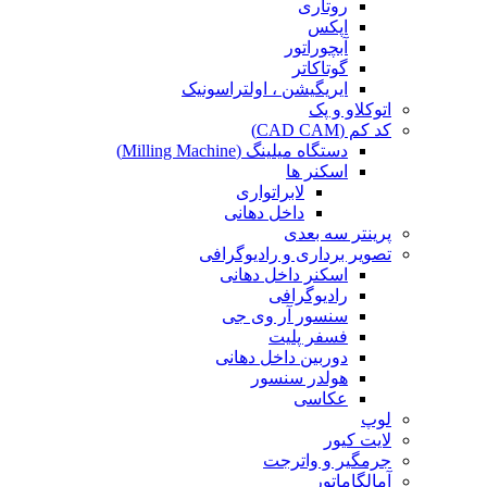
روتاری
اپکس
آبچوراتور
گوتاکاتر
ایریگیشن ، اولتراسونیک
اتوکلاو و پک
کد کم (CAD CAM)
دستگاه میلینگ (Milling Machine)
اسکنر ها
لابراتواری
داخل دهانی
پرینتر سه بعدی
تصویر برداری و رادیوگرافی
اسکنر داخل دهانی
رادیوگرافی
سنسور آر وی جی
فسفر پلیت
دوربین داخل دهانی
هولدر سنسور
عکاسی
لوپ
لایت کیور
جرمگیر و واترجت
آمالگاماتور