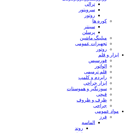
ترالی
سرویتور
روتور
کوره ها
سینتر
پرسلن
میلینگ ماشین
تجهیزات عمومی
روتور
ابزار و قلم
فورسپس
الواتور
قلم ترمیمی
رابردم و کلمپ
ابزار جراحی
سوزنگیر و هموستات
قیچی
ظرف و ظروف
جراحی
مواد عمومی
فرز
الماسه
روند