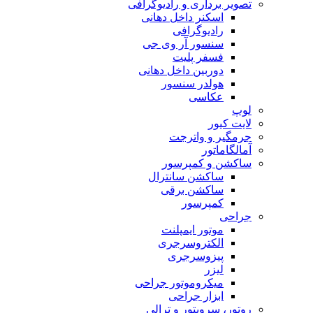
تصویر برداری و رادیوگرافی
اسکنر داخل دهانی
رادیوگرافی
سنسور آر وی جی
فسفر پلیت
دوربین داخل دهانی
هولدر سنسور
عکاسی
لوپ
لایت کیور
جرمگیر و واترجت
آمالگاماتور
ساکشن و کمپرسور
ساکشن سانترال
ساکشن برقی
کمپرسور
جراحی
موتور ایمپلنت
الکتروسرجری
پیزوسرجری
لیزر
میکروموتور جراحی
ابزار جراحی
روتور، سرویتور و ترالی