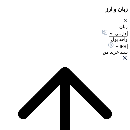
زبان و ارز
زبان
واحد پول
سبد خرید من