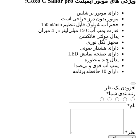
ویژگی های موتور ایمپلنت Coxo C Sailor pro:
دارای موتور براشلس
موتور بدون درز جراحی است
حجم آب: 4 بلوک قابل تنظیم 150ml/min
قدرت پمپ آب: 150 میلی‌لیتر در 4 میزان
پدال مولتی فانکشن
مجهز آنگل نوری
دارای هشدار صوتی
دارای صفحه نمایش LED
پدال چند منظوره
پمپ آب قوی و بی‌صدا
دارای 10 حافظه برنامه
افزودن یک نظر
رتبه‌بندی شما
*
نام
*
نظر
*