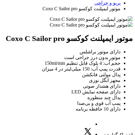
پریو و جراحی
موتور ایمپلنت کوکسو Coxo C Sailor pro
موتور ایمپلنت کوکسو Coxo C Sailor pro
دارای موتور براشلس
موتور بدون درز جراحی است
حجم آب: 4 بلوک قابل تنظیم 150ml/min
قدرت پمپ آب: 150 میلی‌لیتر در 4 میزان
پدال مولتی فانکشن
مجهز آنگل نوری
دارای هشدار صوتی
دارای صفحه نمایش LED
پدال چند منظوره
پمپ آب قوی و بی‌صدا
دارای 10 حافظه برنامه
اشتراک‌گذاری: