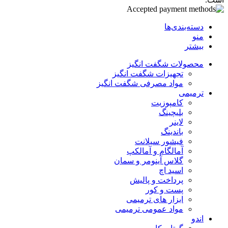
دسته‌بندی‌ها
منو
بیشتر
محصولات شگفت انگیز
تجهیزات شگفت انگیز
مواد مصرفی شگفت انگیز
ترمیمی
کامپوزیت
بلیچینگ
لاینر
باندینگ
فیشور سیلانت
آمالگام و آمالکپ
گلاس آینومر و سمان
اسید اچ
پرداخت و پالیش
پست و کور
ابزار های ترمیمی
مواد عمومی ترمیمی
اندو