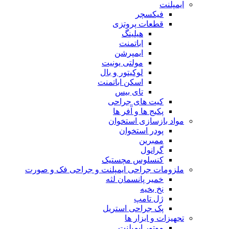
ایمپلنت
فیکسچر
قطعات پروتزی
هیلینگ
اباتمنت
ایمپرشن
مولتی یونیت
لوکیتور و بال
اسکن اباتمنت
تای بیس
کیت های جراحی
پکیج ها و آفر ها
مواد بازسازی استخوان
پودر استخوان
ممبرین
گرانول
کنسلوس مچستیک
ملزومات جراحی ایمپلنت و جراحی فک و صورت
خمیر پانسمان لثه
نخ بخیه
ژل تامپ
پک جراحی استریل
تجهیزات و ابزار ها
موتور ایمپلنت