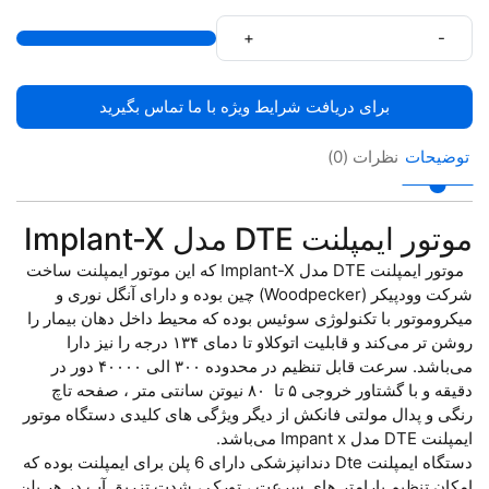
+
-
برای دریافت شرایط ویژه با ما تماس بگیرید
توضیحات
نظرات (0)
موتور ایمپلنت DTE مدل Implant-X
موتور ایمپلنت DTE مدل Implant-X که این موتور ایمپلنت ساخت
شرکت وودپیکر (Woodpecker) چین بوده و دارای آنگل نوری و
میکروموتور با تکنولوژی سوئیس بوده که محیط داخل دهان بیمار را
روشن تر می‌کند و قابلیت اتوکلاو تا دمای ۱۳۴ درجه را نیز دارا
می‌باشد. سرعت قابل تنظیم در محدوده ۳۰۰ الی ۴۰۰۰۰ دور در
دقیقه و با گشتاور خروجی ۵ تا ۸۰ نیوتن سانتی متر ، صفحه تاچ
رنگی و پدال مولتی فانکش از دیگر ویژگی های کلیدی دستگاه موتور
ایمپلنت DTE مدل Impant x می‌باشد.
دستگاه ایمپلنت Dte دندانپزشکی دارای 6 پلن برای ایمپلنت بوده که
امکان تنظیم پارامتر های سرعت ، تورک ، شدت تزریق آب در هر پلن