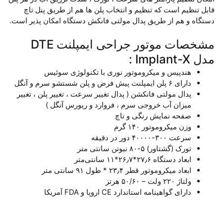
قابل تنظیم است که تنظیم و انتخاب پلن ها هم از طریق پنل تاچ
دستگاه و هم از طریق پدال مولتی فانکش دستگاه امکان پذیر است.
مشخصات موتور جراحی ایمپلنت DTE
مدل Implant-X :
هندپیس و میکروموتور نوری با تکنولوژی سوئیس
دارای ۶ پلن ایمپلنت پیش فرض و پلن شستشو سرم و آنگل
پدال مولتی فانکشن ( پدال تغییر سرعت ، تغییر پلن ، تغییر
میزان آب خروجی سرم ، فروارد و ریورس آنگل )
صفحه نمایش رنگی و تاچ
وزن میکروموتور ۱۴۰ گرم
سرعت ۳۰۰-۴۰۰۰۰ دور در دقیقه
تورک (گشتاور) ۵-۸۰ نیوتن سانتی متر
ابعاد دستگاه ۲۷٫۶*۲۶٫۷*۱۱ سانتی‌متر
ابعاد میکروموتور قطر ۲۳٫۴ * طول ۹۱ سانتی متر
ولتاژ ۲۲۰ ولت – ۵۰/۶۰ هرتز
دارای گواهینامه استاندارد CE اروپا و FDA آمریکا