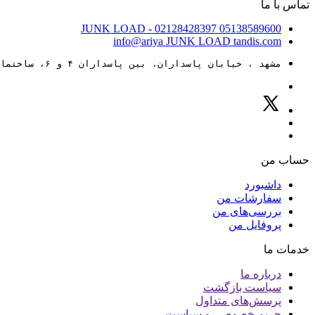
تماس با ما
JUNK LOAD
- 02128428397
05138589600
info@ariya
JUNK LOAD
tandis.com
مشهد ، خیابان پاسداران، بین پاسداران ۴ و ۶، ساختمان ۸۸
حساب من
داشبورد
سفارشات من
بررسی‌های من
پروفایل من
خدمات ما
درباره ما
سیاست بازگشت
پرسش‌های متداول
حریم خصوصی و سیاست