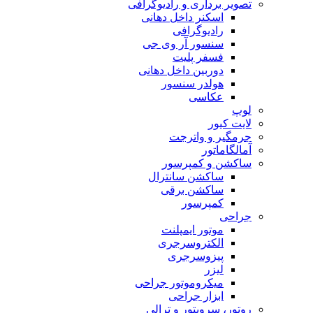
تصویر برداری و رادیوگرافی
اسکنر داخل دهانی
رادیوگرافی
سنسور آر وی جی
فسفر پلیت
دوربین داخل دهانی
هولدر سنسور
عکاسی
لوپ
لایت کیور
جرمگیر و واترجت
آمالگاماتور
ساکشن و کمپرسور
ساکشن سانترال
ساکشن برقی
کمپرسور
جراحی
موتور ایمپلنت
الکتروسرجری
پیزوسرجری
لیزر
میکروموتور جراحی
ابزار جراحی
روتور، سرویتور و ترالی