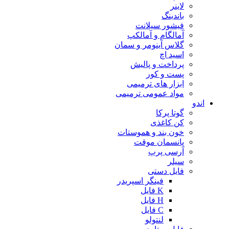
لاینر
باندینگ
فیشور سیلانت
آمالگام و آمالکپ
گلاس آینومر و سمان
اسید اچ
پرداخت و پالیش
پست و کور
ابزار های ترمیمی
مواد عمومی ترمیمی
اندو
گوتا پرکا
کن کاغذی
خون بند و هموستات
پانسمان موقت
آرسی پرپ
سیلر
فایل دستی
فینگر اسپریدر
K فایل
H فایل
C فایل
لنتولو