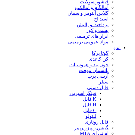
فیشور سیلانت
آمالگام و آمالکپ
گلاس آینومر و سمان
اسید اچ
پرداخت و پالیش
پست و کور
ابزار های ترمیمی
مواد عمومی ترمیمی
اندو
گوتا پرکا
کن کاغذی
خون بند و هموستات
پانسمان موقت
آرسی پرپ
سیلر
فایل دستی
فینگر اسپریدر
K فایل
H فایل
C فایل
لنتولو
فایل روتاری
گیتس و پیزو ریمر
ام تی ای MTA