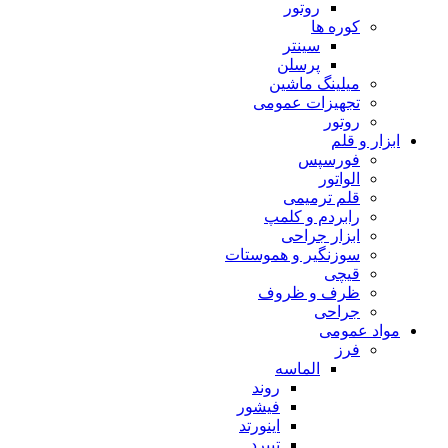
روتور
کوره ها
سینتر
پرسلن
میلینگ ماشین
تجهیزات عمومی
روتور
ابزار و قلم
فورسپس
الواتور
قلم ترمیمی
رابردم و کلمپ
ابزار جراحی
سوزنگیر و هموستات
قیچی
ظرف و ظروف
جراحی
مواد عمومی
فرز
الماسه
روند
فیشور
اینورتد
تیپرد