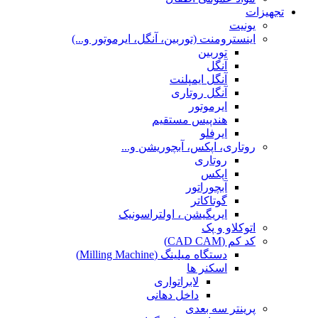
تجهیزات
یونیت
اینسترومنت (توربین، آنگل، ایرموتور و...)
توربین
آنگل
آنگل ایمپلنت
آنگل روتاری
ایرموتور
هندپیس مستقیم
ایرفلو
روتاری، اپکس، آبچوریشن و...
روتاری
اپکس
آبچوراتور
گوتاکاتر
ایریگیشن ، اولتراسونیک
اتوکلاو و پک
کد کم (CAD CAM)
دستگاه میلینگ (Milling Machine)
اسکنر ها
لابراتواری
داخل دهانی
پرینتر سه بعدی