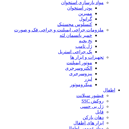
مواد بازسازی استخوان
پودر استخوان
ممبرین
گرانول
کنسلوس مچستیک
ملزومات جراحی ایمپلنت و جراحی فک و صورت
خمیر پانسمان لثه
نخ بخیه
ژل تامپ
پک جراحی استریل
تجهیزات و ابزار ها
موتور ایمپلنت
الکتروسرجری
پیزوسرجری
لیزر
میکروموتور
اطفال
فیشور سیلانت
روکش SSC
ژل بی حسی
فایل
دهان بازکن
ابزار های اطفال
مواد عمومی اطفال