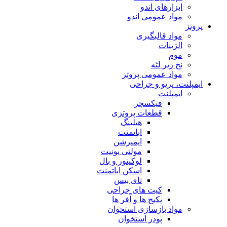
ابزارهای اندو
مواد عمومی اندو
پروتز
مواد قالبگیری
الژینات
موم
نخ زیر لثه
مواد عمومی پروتز
ایمپلنت، پریو و جراحی
ایمپلنت
فیکسچر
قطعات پروتزی
هیلینگ
اباتمنت
ایمپرشن
مولتی یونیت
لوکیتور و بال
اسکن اباتمنت
تای بیس
کیت های جراحی
پکیج ها و آفر ها
مواد بازسازی استخوان
پودر استخوان