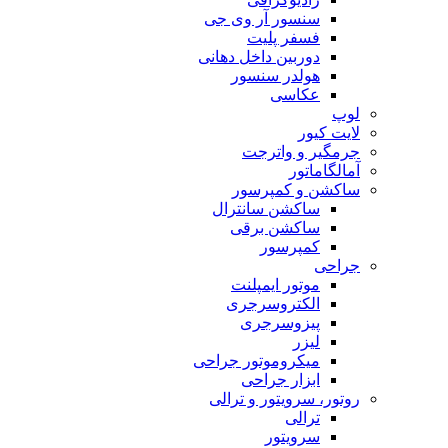
سنسور آر وی جی
فسفر پلیت
دوربین داخل دهانی
هولدر سنسور
عکاسی
لوپ
لایت کیور
جرمگیر و واترجت
آمالگاماتور
ساکشن و کمپرسور
ساکشن سانترال
ساکشن برقی
کمپرسور
جراحی
موتور ایمپلنت
الکتروسرجری
پیزوسرجری
لیزر
میکروموتور جراحی
ابزار جراحی
روتور، سرویتور و ترالی
ترالی
سرویتور