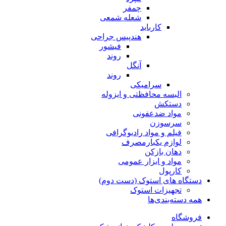
چمفر
شعله شمعی
کارباید
هندپیس جراحی
فیشور
روند
آنگل
روند
سرامیکی
البسه محافظتی و ایزوله
دستکش
مواد ضدعفونی
سرسوزن
فیلم و مواد رادیوگرافی
لوازم یکبارمصرف
دهان بازکن
مواد و ابزار عمومی
کارپول
دستگاه های استوک (دست دوم)
تجهیزات استوک
همه دسته‌بندی‌ها
فروشگاه