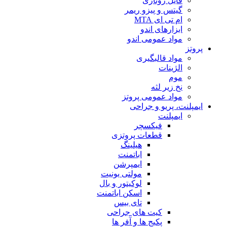
فایل روتاری
گیتس و پیزو ریمر
ام تی ای MTA
ابزارهای اندو
مواد عمومی اندو
پروتز
مواد قالبگیری
الژینات
موم
نخ زیر لثه
مواد عمومی پروتز
ایمپلنت، پریو و جراحی
ایمپلنت
فیکسچر
قطعات پروتزی
هیلینگ
اباتمنت
ایمپرشن
مولتی یونیت
لوکیتور و بال
اسکن اباتمنت
تای بیس
کیت های جراحی
پکیج ها و آفر ها