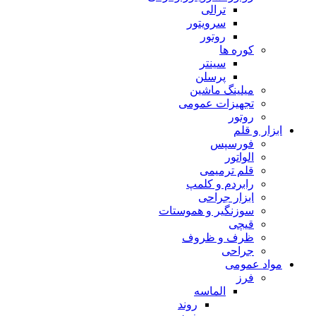
ترالی
سرویتور
روتور
کوره ها
سینتر
پرسلن
میلینگ ماشین
تجهیزات عمومی
روتور
ابزار و قلم
فورسپس
الواتور
قلم ترمیمی
رابردم و کلمپ
ابزار جراحی
سوزنگیر و هموستات
قیچی
ظرف و ظروف
جراحی
مواد عمومی
فرز
الماسه
روند