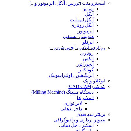
اینسترومنت (توربین، آنگل، ایرموتور و...)
توربین
آنگل
آنگل ایمپلنت
آنگل روتاری
ایرموتور
هندپیس مستقیم
ایرفلو
روتاری، اپکس، آبچوریشن و...
روتاری
اپکس
آبچوراتور
گوتاکاتر
ایریگیشن ، اولتراسونیک
اتوکلاو و پک
کد کم (CAD CAM)
دستگاه میلینگ (Milling Machine)
اسکنر ها
لابراتواری
داخل دهانی
پرینتر سه بعدی
تصویر برداری و رادیوگرافی
اسکنر داخل دهانی
رادیوگرافی