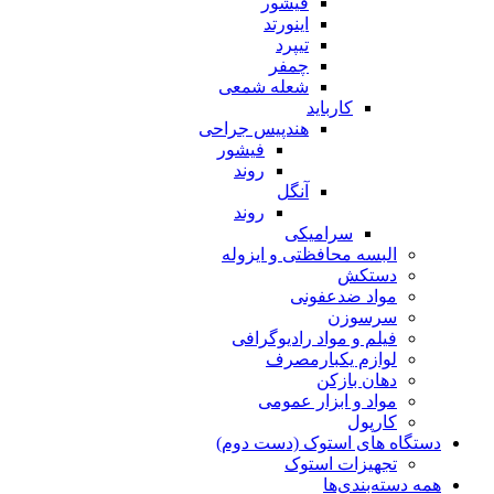
فیشور
اینورتد
تیپرد
چمفر
شعله شمعی
کارباید
هندپیس جراحی
فیشور
روند
آنگل
روند
سرامیکی
البسه محافظتی و ایزوله
دستکش
مواد ضدعفونی
سرسوزن
فیلم و مواد رادیوگرافی
لوازم یکبارمصرف
دهان بازکن
مواد و ابزار عمومی
کارپول
دستگاه های استوک (دست دوم)
تجهیزات استوک
همه دسته‌بندی‌ها