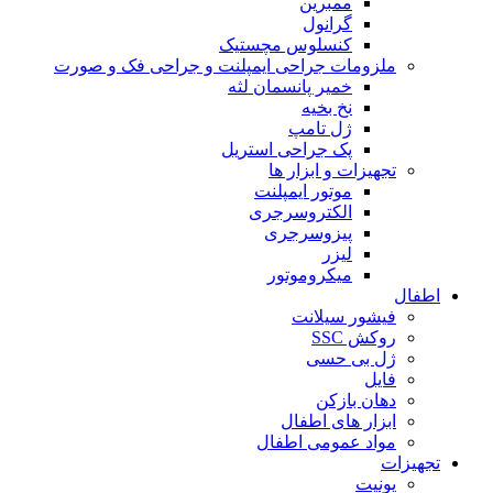
ممبرین
گرانول
کنسلوس مچستیک
ملزومات جراحی ایمپلنت و جراحی فک و صورت
خمیر پانسمان لثه
نخ بخیه
ژل تامپ
پک جراحی استریل
تجهیزات و ابزار ها
موتور ایمپلنت
الکتروسرجری
پیزوسرجری
لیزر
میکروموتور
اطفال
فیشور سیلانت
روکش SSC
ژل بی حسی
فایل
دهان بازکن
ابزار های اطفال
مواد عمومی اطفال
تجهیزات
یونیت