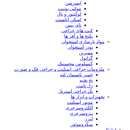
ایمپرشن
مولتی یونیت
لوکیتور و بال
اسکن اباتمنت
تای بیس
کیت های جراحی
پکیج ها و آفر ها
مواد بازسازی استخوان
پودر استخوان
ممبرین
گرانول
کنسلوس مچستیک
ملزومات جراحی ایمپلنت و جراحی فک و صورت
خمیر پانسمان لثه
نخ بخیه
ژل تامپ
پک جراحی استریل
تجهیزات و ابزار ها
موتور ایمپلنت
الکتروسرجری
پیزوسرجری
لیزر
میکروموتور
اطفال