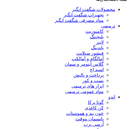
محصولات شگفت انگیز
تجهیزات شگفت انگیز
مواد مصرفی شگفت انگیز
ترمیمی
کامپوزیت
بلیچینگ
لاینر
باندینگ
فیشور سیلانت
آمالگام و آمالکپ
گلاس آینومر و سمان
اسید اچ
پرداخت و پالیش
پست و کور
ابزار های ترمیمی
مواد عمومی ترمیمی
اندو
گوتا پرکا
کن کاغذی
خون بند و هموستات
پانسمان موقت
آرسی پرپ