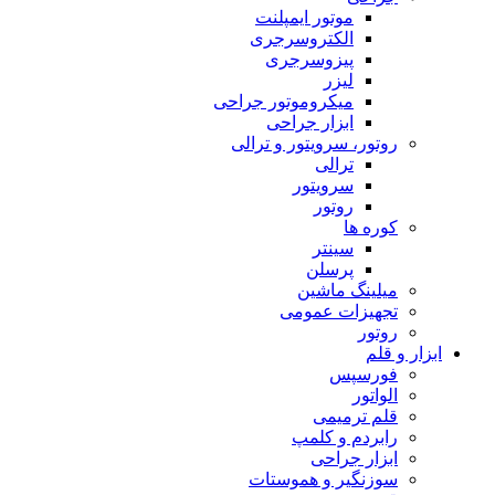
موتور ایمپلنت
الکتروسرجری
پیزوسرجری
لیزر
میکروموتور جراحی
ابزار جراحی
روتور، سرویتور و ترالی
ترالی
سرویتور
روتور
کوره ها
سینتر
پرسلن
میلینگ ماشین
تجهیزات عمومی
روتور
ابزار و قلم
فورسپس
الواتور
قلم ترمیمی
رابردم و کلمپ
ابزار جراحی
سوزنگیر و هموستات