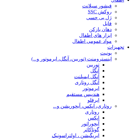
فیشور سیلانت
روکش SSC
ژل بی حسی
فایل
دهان بازکن
ابزار های اطفال
مواد عمومی اطفال
تجهیزات
یونیت
اینسترومنت (توربین، آنگل، ایرموتور و...)
توربین
آنگل
آنگل ایمپلنت
آنگل روتاری
ایرموتور
هندپیس مستقیم
ایرفلو
روتاری، اپکس، آبچوریشن و...
روتاری
اپکس
آبچوراتور
گوتاکاتر
ایریگیشن ، اولتراسونیک