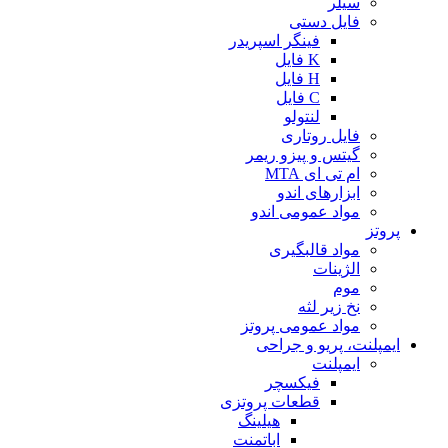
سیلر
فایل دستی
فینگر اسپریدر
K فایل
H فایل
C فایل
لنتولو
فایل روتاری
گیتس و پیزو ریمر
ام تی ای MTA
ابزارهای اندو
مواد عمومی اندو
پروتز
مواد قالبگیری
الژینات
موم
نخ زیر لثه
مواد عمومی پروتز
ایمپلنت، پریو و جراحی
ایمپلنت
فیکسچر
قطعات پروتزی
هیلینگ
اباتمنت