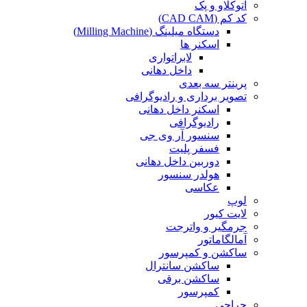
اتوکلاو و پک
کد کم (CAD CAM)
دستگاه میلینگ (Milling Machine)
اسکنر ها
لابراتواری
داخل دهانی
پرینتر سه بعدی
تصویر برداری و رادیوگرافی
اسکنر داخل دهانی
رادیوگرافی
سنسور آر وی جی
فسفر پلیت
دوربین داخل دهانی
هولدر سنسور
عکاسی
لوپ
لایت کیور
جرمگیر و واترجت
آمالگاماتور
ساکشن و کمپرسور
ساکشن سانترال
ساکشن برقی
کمپرسور
جراحی