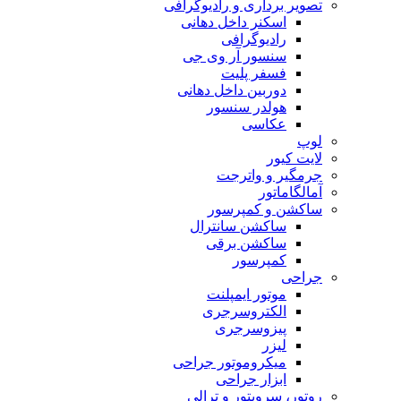
تصویر برداری و رادیوگرافی
اسکنر داخل دهانی
رادیوگرافی
سنسور آر وی جی
فسفر پلیت
دوربین داخل دهانی
هولدر سنسور
عکاسی
لوپ
لایت کیور
جرمگیر و واترجت
آمالگاماتور
ساکشن و کمپرسور
ساکشن سانترال
ساکشن برقی
کمپرسور
جراحی
موتور ایمپلنت
الکتروسرجری
پیزوسرجری
لیزر
میکروموتور جراحی
ابزار جراحی
روتور، سرویتور و ترالی