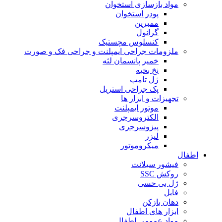
مواد بازسازی استخوان
پودر استخوان
ممبرین
گرانول
کنسلوس مچستیک
ملزومات جراحی ایمپلنت و جراحی فک و صورت
خمیر پانسمان لثه
نخ بخیه
ژل تامپ
پک جراحی استریل
تجهیزات و ابزار ها
موتور ایمپلنت
الکتروسرجری
پیزوسرجری
لیزر
میکروموتور
اطفال
فیشور سیلانت
روکش SSC
ژل بی حسی
فایل
دهان بازکن
ابزار های اطفال
مواد عمومی اطفال