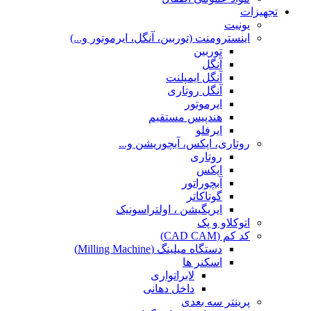
تجهیزات
یونیت
اینسترومنت (توربین، آنگل، ایرموتور و...)
توربین
آنگل
آنگل ایمپلنت
آنگل روتاری
ایرموتور
هندپیس مستقیم
ایرفلو
روتاری، اپکس، آبچوریشن و...
روتاری
اپکس
آبچوراتور
گوتاکاتر
ایریگیشن ، اولتراسونیک
اتوکلاو و پک
کد کم (CAD CAM)
دستگاه میلینگ (Milling Machine)
اسکنر ها
لابراتواری
داخل دهانی
پرینتر سه بعدی