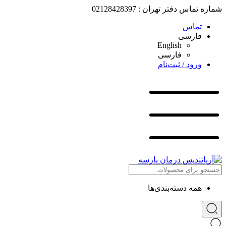
شماره تماس دفتر تهران : 02128428397
تماس
فارسی
English
فارسی
ورود / ثبت‌نام
همه دسته‌بندی‌ها