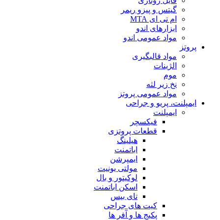
فایل روتاری
گیتس و پیزو ریمر
ام تی ای MTA
ابزارهای اندو
مواد عمومی اندو
پروتز
مواد قالبگیری
الژینات
موم
نخ زیر لثه
مواد عمومی پروتز
ایمپلنت، پریو و جراحی
ایمپلنت
فیکسچر
قطعات پروتزی
هیلینگ
اباتمنت
ایمپرشن
مولتی یونیت
لوکیتور و بال
اسکن اباتمنت
تای بیس
کیت های جراحی
پکیج ها و آفر ها