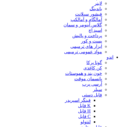
لاینر
باندینگ
فیشور سیلانت
آمالگام و آمالکپ
گلاس آینومر و سمان
اسید اچ
پرداخت و پالیش
پست و کور
ابزار های ترمیمی
مواد عمومی ترمیمی
اندو
گوتا پرکا
کن کاغذی
خون بند و هموستات
پانسمان موقت
آرسی پرپ
سیلر
فایل دستی
فینگر اسپریدر
K فایل
H فایل
C فایل
لنتولو