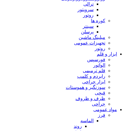
ترالی
سرویتور
روتور
کوره ها
سینتر
پرسلن
میلینگ ماشین
تجهیزات عمومی
روتور
ابزار و قلم
فورسپس
الواتور
قلم ترمیمی
رابردم و کلمپ
ابزار جراحی
سوزنگیر و هموستات
قیچی
ظرف و ظروف
جراحی
مواد عمومی
فرز
الماسه
روند